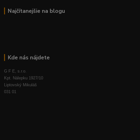
Najčítanejšie na blogu
Kde nás nájdete
G F E, s.r.o.
Kpt. Nálepku 1927/10
Liptovský Mikuláš
031 01