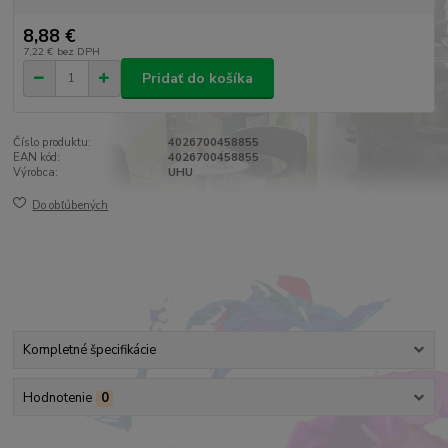
8,88 €
7,22 €
bez DPH
Pridať do košíka
Číslo produktu:
4026700458855
EAN kód:
4026700458855
Výrobca:
UHU
Do obľúbených
Kompletné špecifikácie
Hodnotenie
0