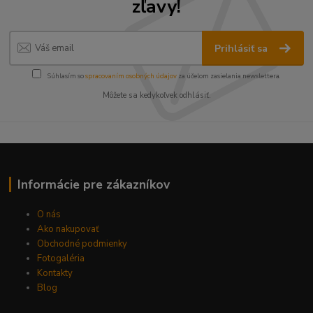
zľavy!
Prihlásiť sa
Súhlasím so
spracovaním osobných údajov
za účelom zasielania newslettera.
Môžete sa kedykoľvek odhlásiť.
Informácie pre zákazníkov
O nás
Ako nakupovať
Obchodné podmienky
Fotogaléria
Kontakty
Blog