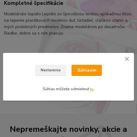
Kompletné špecifikácie
Modelárske lepidlo.Lepidlo so špeciálnou tenkou aplikačnou ihlou
na lepenie plastikových modelov áut, lietadiel, vláčikov, staníc a
iných podobných predmetov. Známe modelárom po desaťročia.
Riedke, dobre sa s ním pracuje.
Tovar zaradený v kategóriách
Súhlasím
Nastavenia
DOPLNKOVÝ SORTIMENT
BISON, UHU lepidlá a silikóny
Súhlas môžete odmietnuť
tu
.
špeciálne lepidlá
Nepremeškajte novinky, akcie a