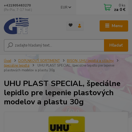
0
ks
+421905463270
EUR
za
0 €
(Po-Pia, 7-17 hod.)
Menu
Hľadať
Úvod
DOPLNKOVÝ SORTIMENT
BISON, UHU lepidlá a silikóny
špeciálne lepidlá
UHU PLAST SPECIAL, špeciálne lepidlo pre lepenie
plastových modelov a plastu 30g
UHU PLAST SPECIAL, špeciálne
lepidlo pre lepenie plastových
modelov a plastu 30g