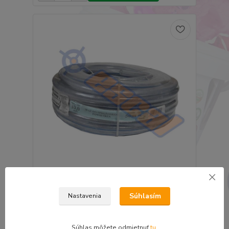
Escal vzduvhová tlaková hadica 15m priemer 8 mm
35,44 €
Súhlasím
Nastavenia
28,82 €
bez DPH
Pridať do košíka
Súhlas môžete odmietnuť
tu
.