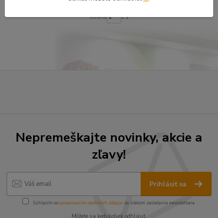
strana
z 1
Nepremeškajte novinky, akcie a
zľavy!
Prihlásiť sa
Súhlasím so
spracovaním osobných údajov
za účelom zasielania newslettera.
Môžete sa kedykoľvek odhlásiť.