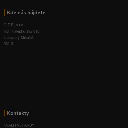
Kde nás nájdete
G F E, s.r.o.
Kpt. Nálepku 1927/10
Liptovský Mikuláš
031 01
Kontakty
KVALITNÉ FARBY