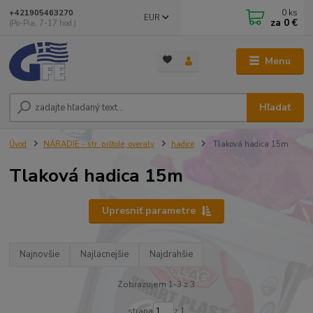
0
ks
+421905463270
EUR
za
0 €
(Po-Pia, 7-17 hod.)
Menu
Hľadať
Úvod
NÁRADIE - str. pištole, overaly
hadice
Tlaková hadica 15m
Tlaková hadica 15m
Upresniť parametre
Najnovšie
Najlacnejšie
Najdrahšie
Zobrazujem 1-3 z 3
strana
z 1