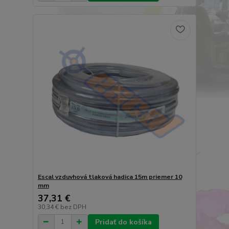
Escal vzduvhová tlaková hadica 15m priemer 10
mm
37,31 €
30,34 €
bez DPH
Pridať do košíka