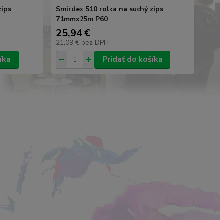
zips
Smirdex 510 rolka na suchý zips
71mmx25m P60
25,94 €
21,09 €
bez DPH
íka
Pridať do košíka