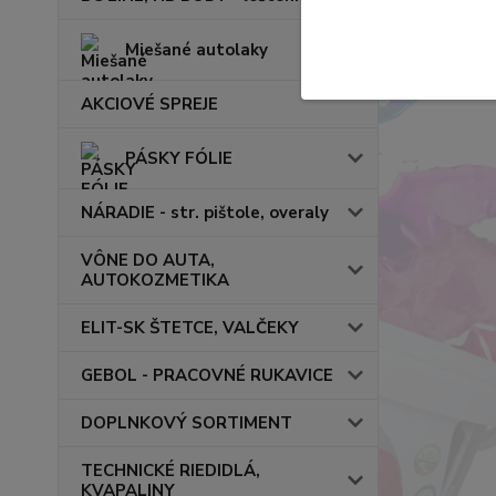
Miešané autolaky
AKCIOVÉ SPREJE
PÁSKY FÓLIE
NÁRADIE - str. pištole, overaly
VÔNE DO AUTA,
AUTOKOZMETIKA
ELIT-SK ŠTETCE, VALČEKY
GEBOL - PRACOVNÉ RUKAVICE
DOPLNKOVÝ SORTIMENT
TECHNICKÉ RIEDIDLÁ,
KVAPALINY