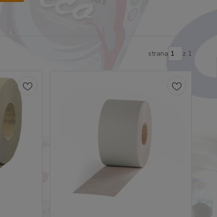
strana
z 1