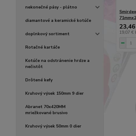
nekonečné pásy - plátno
Smirdex
71mmx2
diamantové a keramické kotúče
23,46
19,07 €
doplnkový sortiment
Rotačné kartáče
Kotúče na odstránenie hrdze a
nečistôt
Drôtené kefy
Kruhový výsek 150mm 9 dier
Abranet 70x420MM
mriežkované brusivo
Kruhový výsek 50mm 0 dier