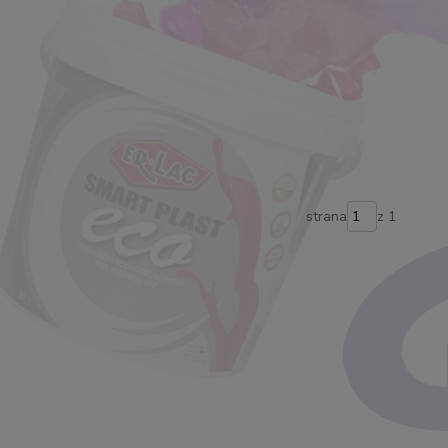
strana
z 1