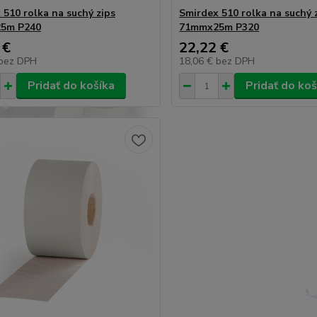
 510 rolka na suchý zips
Smirdex 510 rolka na suchý 
5m P240
71mmx25m P320
 €
22,22 €
bez DPH
18,06 €
bez DPH
Pridať do košíka
Pridať do koš