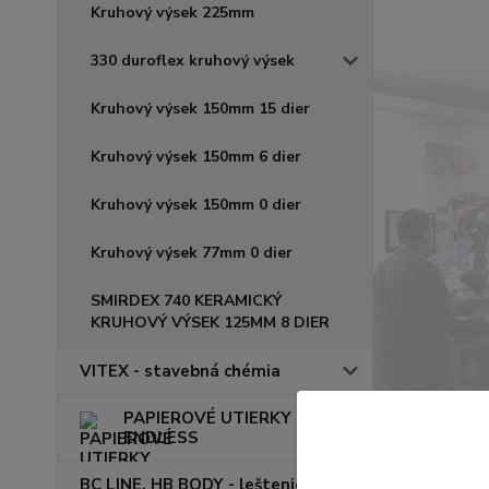
Kruhový výsek 225mm
330 duroflex kruhový výsek
Kruhový výsek 150mm 15 dier
Kruhový výsek 150mm 6 dier
Kruhový výsek 150mm 0 dier
Kruhový výsek 77mm 0 dier
SMIRDEX 740 KERAMICKÝ
KRUHOVÝ VÝSEK 125MM 8 DIER
VITEX - stavebná chémia
PAPIEROVÉ UTIERKY
ENDLESS
BC LINE, HB BODY - leštenie