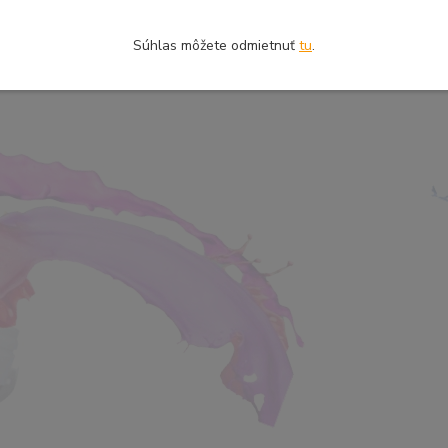
Súhlas môžete odmietnuť
tu
.