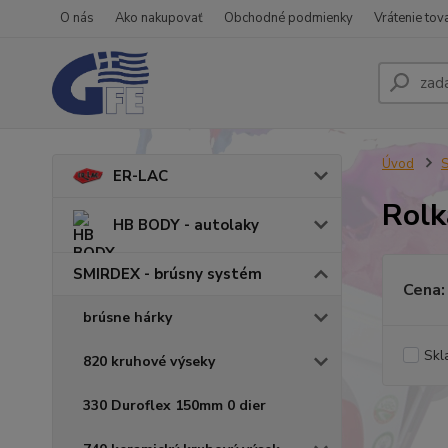
O nás
Ako nakupovať
Obchodné podmienky
Vrátenie tov
Úvod
S
ER-LAC
Rolk
HB BODY - autolaky
SMIRDEX - brúsny systém
Cena:
brúsne hárky
Skl
820 kruhové výseky
330 Duroflex 150mm 0 dier