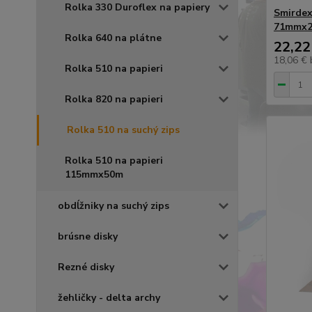
Rolka 330 Duroflex na papiery
Smirdex
71mmx2
Rolka 640 na plátne
22,22
18,06 €
Rolka 510 na papieri
Rolka 820 na papieri
Rolka 510 na suchý zips
Rolka 510 na papieri
115mmx50m
obdĺžniky na suchý zips
brúsne disky
Rezné disky
žehličky - delta archy