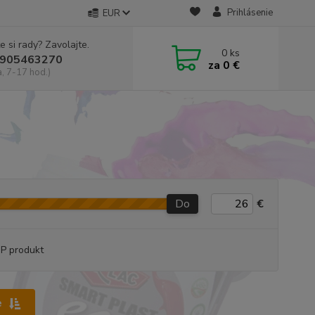
Prihlásenie
EUR
e si rady? Zavolajte.
0
ks
905463270
za
0 €
a, 7-17 hod.)
Do
€
P produkt
e