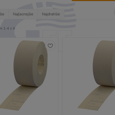
šie
Najlacnejšie
Najdrahšie
m 1-4 z 4