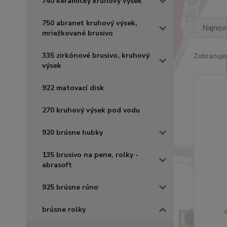
740 keramický kruhový výsek
750 abranet kruhový výsek,
Najnov
mriežkované brusivo
335 zirkónové brusivo, kruhový
Zobrazuje
výsek
922 matovací disk
270 kruhový výsek pod vodu
920 brúsne hubky
135 brusivo na pene, rolky -
abrasoft
925 brúsne rúno
brúsne rolky