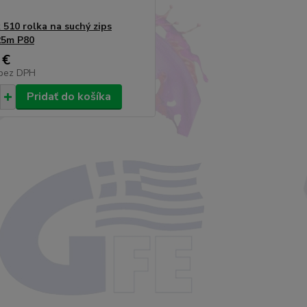
 510 rolka na suchý zips
5m P80
 €
bez DPH
Pridať do košíka