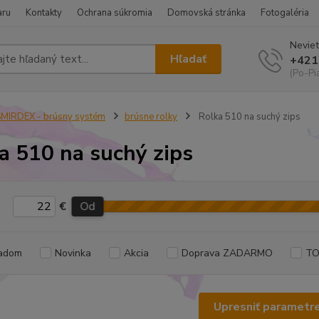
aru
Kontakty
Ochrana súkromia
Domovská stránka
Fotogaléria
Neviet
Hľadať
+421
(Po-Pi
MIRDEX - brúsny systém
brúsne rolky
Rolka 510 na suchý zips
a 510 na suchý zips
€
Od
adom
Novinka
Akcia
Doprava ZADARMO
TO
Upresniť parametr