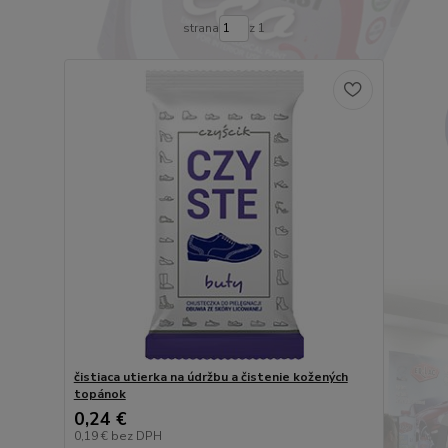
strana
z 1
čistiaca utierka na údržbu a čistenie kožených
topánok
0,24 €
0,19 €
bez DPH