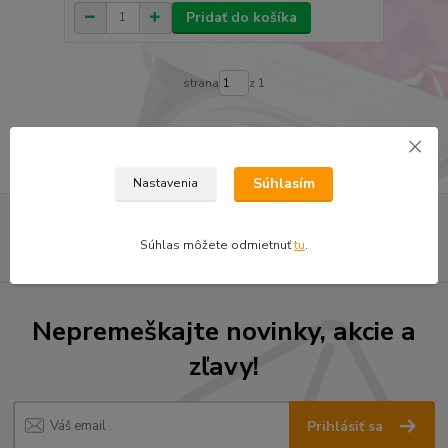
Pridať do košíka
strana
z 1
Súhlasím
Nastavenia
Súhlas môžete odmietnuť
tu
.
Nepremeškajte novinky, akcie a
zľavy!
Prihlásiť sa