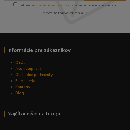
Súhlasím so
spracovaním osobných údajov
za účelom zasielania newslettera.
Môžete sa kedykoľvek odhlásiť.
Informácie pre zákazníkov
O nás
Ako nakupovať
Obchodné podmienky
Fotogaléria
Kontakty
Blog
Najčítanejšie na blogu