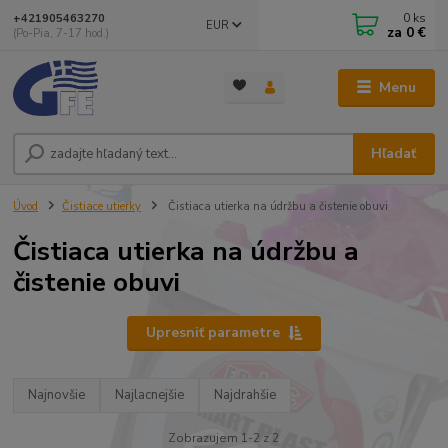
0
ks
+421905463270
EUR
za
0 €
(Po-Pia, 7-17 hod.)
Menu
Hľadať
Úvod
Čistiace utierky
Čistiaca utierka na údržbu a čistenie obuvi
Čistiaca utierka na údržbu a
čistenie obuvi
Upresniť parametre
Najnovšie
Najlacnejšie
Najdrahšie
Zobrazujem 1-2 z 2