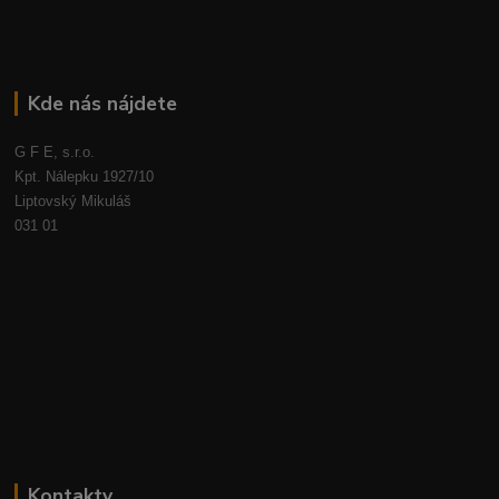
Kde nás nájdete
G F E, s.r.o.
Kpt. Nálepku 1927/10
Liptovský Mikuláš
031 01
Kontakty