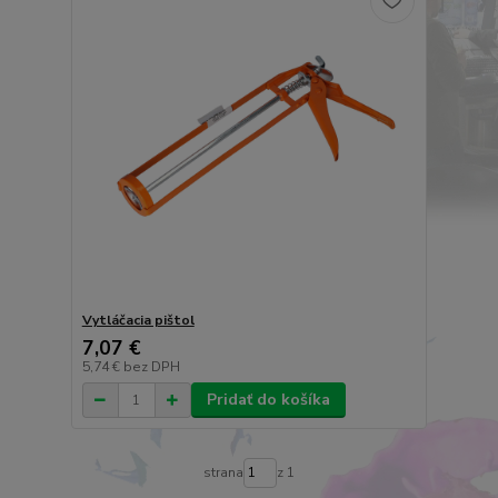
Vytláčacia pištol
7,07 €
5,74 €
bez DPH
Pridať do košíka
strana
z 1