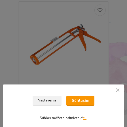
KANA pištol na tmel skelet masív
8,03 €
Súhlasím
Nastavenia
6,53 €
bez DPH
Pridať do košíka
Súhlas môžete odmietnuť
tu
.