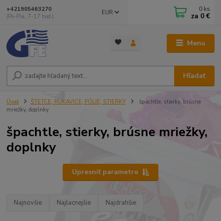
0
ks
+421905463270
EUR
za
0 €
(Po-Pia, 7-17 hod.)
Menu
Hľadať
Úvod
ŠTETCE, RUKAVICE, FÓLIE, STIERKY
špachtle, stierky, brúsne
mriežky, doplnky
špachtle, stierky, brúsne mriežky,
doplnky
Upresniť parametre
Najnovšie
Najlacnejšie
Najdrahšie