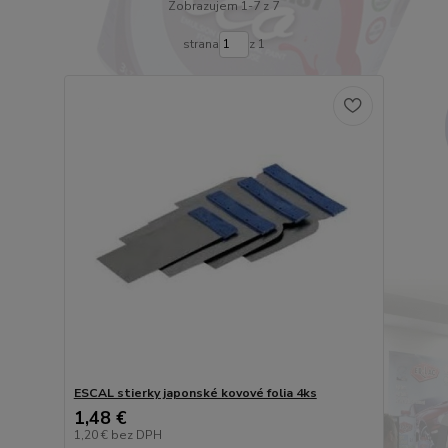
Zobrazujem 1-7 z 7
strana
z 1
ESCAL stierky japonské kovové folia 4ks
1,48 €
1,20 €
bez DPH