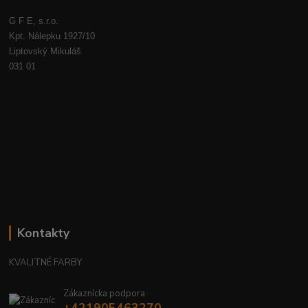
G F E, s.r.o.
Kpt. Nálepku 1927/10
Liptovský Mikuláš
031 01
Kontakty
KVALITNÉ FARBY
Zákaznícka podpora