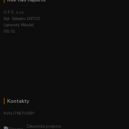
G F E, s.r.o.
Kpt. Nálepku 1927/10
Liptovský Mikuláš
031 01
Kontakty
KVALITNÉ FARBY
Zákaznícka podpora