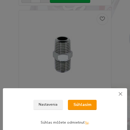
Redukcia 2 x 1/4
Súhlasím
Nastavenia
1,22 €
0,99 €
bez DPH
Súhlas môžete odmietnuť
tu
.
Pridať do košíka