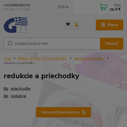
0
ks
+421905463270
EUR
za
0 €
(Po-Pia, 7-17 hod.)
Menu
Hľadať
Úvod
PRIEM. SPOJKY, RÝCHLOSPOJKY
redukcie a priechodky
redukcie a priechodky
redukcie a priechodky
priechodky
redukcie
Upresniť parametre