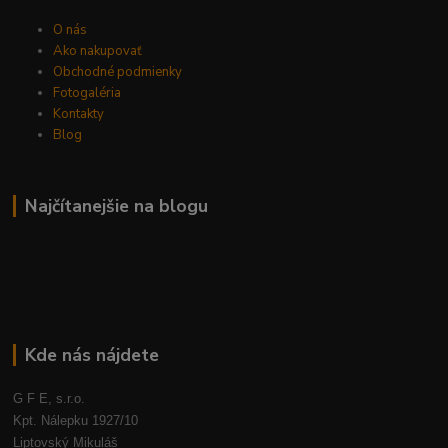
O nás
Ako nakupovať
Obchodné podmienky
Fotogaléria
Kontakty
Blog
Najčítanejšie na blogu
Kde nás nájdete
G F E, s.r.o.
Kpt. Nálepku 1927/10
Liptovský Mikuláš