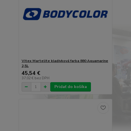
Vitex Martelite kladivková farba 880 Aquamarine
2,5L
45,54 €
37,02 €
bez DPH
Pridať do košíka