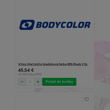
Vitex Martelite kladivková farba 855 Black 2,5L
45,54 €
37,02 €
bez DPH
Pridať do košíka