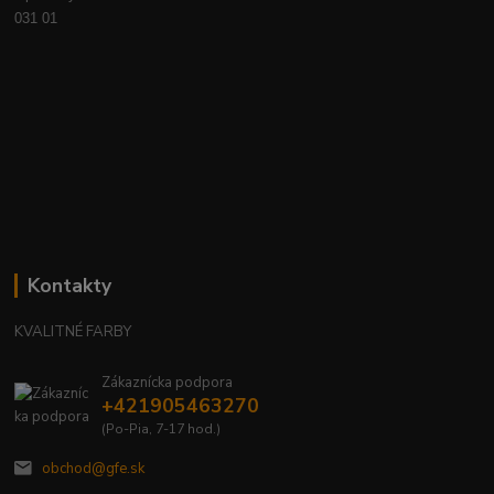
031 01
Kontakty
KVALITNÉ FARBY
Zákaznícka podpora
+421905463270
(Po-Pia, 7-17 hod.)
obchod@gfe.sk