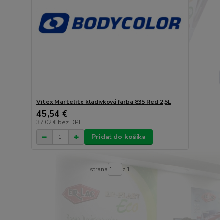
Vitex Martelite kladivková farba 835 Red 2,5L
45,54 €
37,02 €
bez DPH
Pridať do košíka
strana
z 1