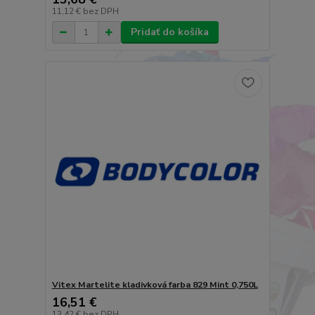
11,12 €
bez DPH
Pridať do košíka
Vitex Martelite kladivková farba 829 Mint 0,750L
16,51 €
13,42 €
bez DPH