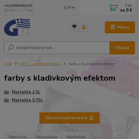
0
ks
+421905463270
EUR
za
0 €
(Po-Pia, 7-17 hod.)
Menu
Hľadať
Úvod
VITEX - stavebná chémia
farby s kladivkovým efektom
farby s kladivkovým efektom
Martelite 2,5L
Martelite 0,75L
Upresniť parametre
Najnovšie
Najlacnejšie
Najdrahšie