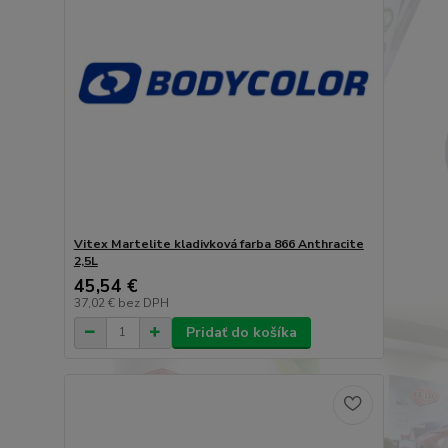
Vitex Martelite kladivková farba 866 Anthracite
2,5L
45,54 €
37,02 €
bez DPH
Pridať do košíka