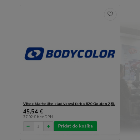
Vitex Martelite kladivková farba 820 Golden 2,5L
45,54 €
37,02 €
bez DPH
Pridať do košíka