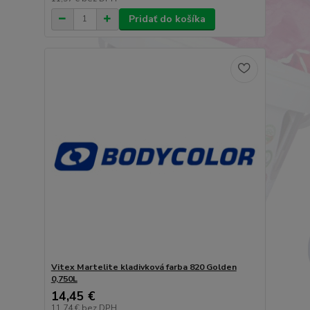
Pridať do košíka
Vitex Martelite kladivková farba 820 Golden
0,750L
14,45 €
11,74 €
bez DPH