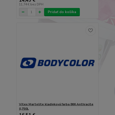
14,45 €
11,74 €
bez DPH
Pridať do košíka
Vitex Martelite kladivková farba 866 Anthracite
0,750L
16,51 €