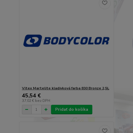
Vitex Martelite kladivková farba 830 Bronze 2,5L
45,54 €
37,02 €
bez DPH
Pridať do košíka