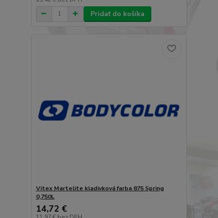
Pridať do košíka
Vitex Martelite kladivková farba 875 Spring
0,750L
14,72 €
11,97 €
bez DPH