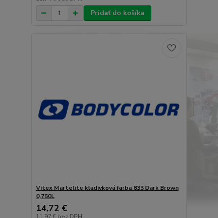
Pridať do košíka
Vitex Martelite kladivková farba 833 Dark Brown
0,750L
14,72 €
11,97 €
bez DPH