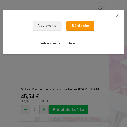
Súhlasím
Nastavenia
Súhlas môžete odmietnuť
tu
.
Vitex Martelite kladivková farba 829 Mint 2,5L
45,54 €
37,02 €
bez DPH
Pridať do košíka