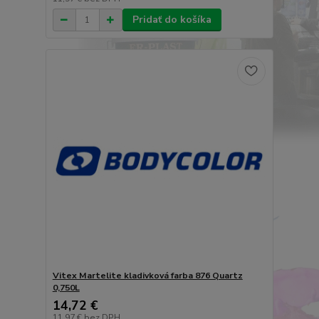
Pridať do košíka
Vitex Martelite kladivková farba 876 Quartz
0,750L
14,72 €
11,97 €
bez DPH