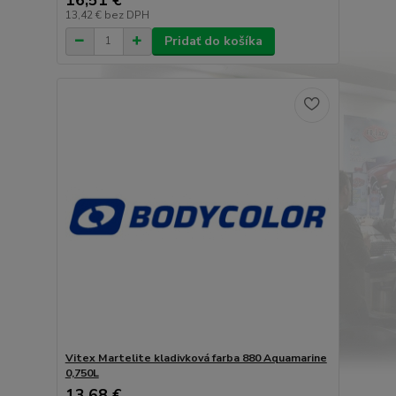
13,42 €
bez DPH
Pridať do košíka
Vitex Martelite kladivková farba 880 Aquamarine
0,750L
13,68 €