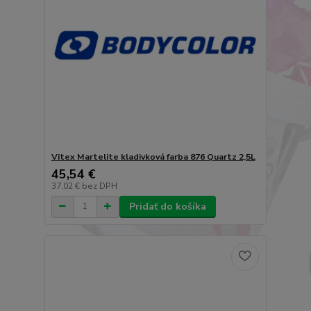
Vitex Martelite kladivková farba 876 Quartz 2,5L
45,54 €
37,02 €
bez DPH
Pridať do košíka