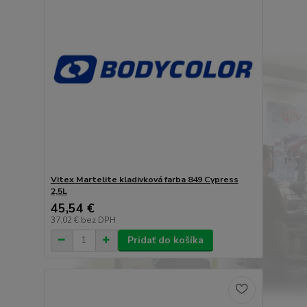
Vitex Martelite kladivková farba 849 Cypress
2,5L
45,54 €
37,02 €
bez DPH
Pridať do košíka