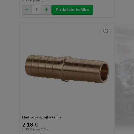
2,72 €
bez DPH
Pridať do košíka
Hadicová spojka 6mm
2,18 €
1,78 €
bez DPH