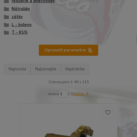
redukcie a priechodky
Nátrubky
zátky
L - koleno
T - KUS
Upresniť parametre
Najnovšie
Najlacnejšie
Najdrahšie
Zobrazujem 1-40 z 115
strana
z 3
ďalšie