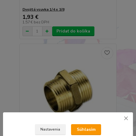
Dvojitá vsuvka 1/4 x 3/8
1,93 €
1,57 €
bez DPH
Pridať do košíka
Súhlasím
Nastavenia