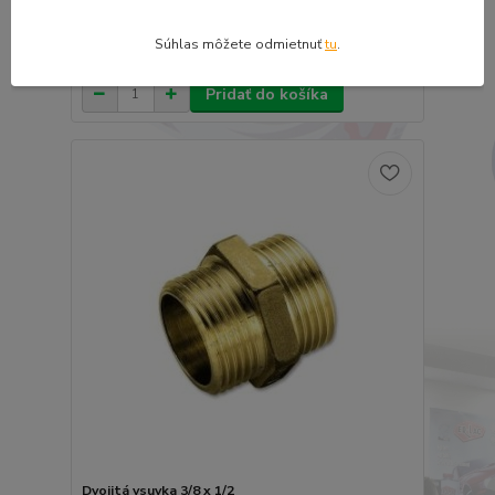
Dvojitá vsuvka 1/8 x 1/4
1,34 €
Súhlas môžete odmietnuť
tu
.
1,09 €
bez DPH
Pridať do košíka
Dvojitá vsuvka 3/8 x 1/2