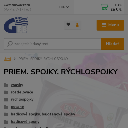
0
ks
+421905463270
EUR
za
0 €
(Po-Pia, 7-17 hod.)
Menu
Hľadať
Úvod
PRIEM. SPOJKY, RÝCHLOSPOJKY
PRIEM. SPOJKY, RÝCHLOSPOJKY
vsuvky
rozdelovače
rýchlospojky
ostané
hadicové spojky, bajotenové spojky
hadicové spony