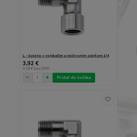
L - koleno s vonjkaším a vnútroným závitom 1/4
3,92 €
3,18 €
bez DPH
Pridať do košíka