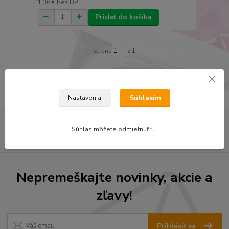
1,36 €
bez DPH
Pridať do košíka
strana
z 1
Súhlasím
Nastavenia
Súhlas môžete odmietnuť
tu
.
Nepremeškajte novinky, akcie a
zľavy!
Prihlásiť sa