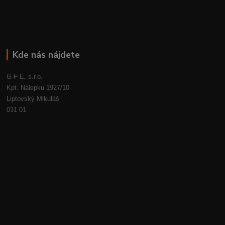
Kde nás nájdete
G F E, s.r.o.
Kpt. Nálepku 1927/10
Liptovský Mikuláš
031 01