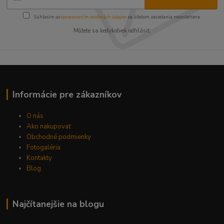
Súhlasím so
spracovaním osobných údajov
za účelom zasielania newslettera.
Môžete sa kedykoľvek odhlásiť.
Informácie pre zákazníkov
O nás
Ako nakupovať
Obchodné podmienky
Fotogaléria
Kontakty
Blog
Najčítanejšie na blogu