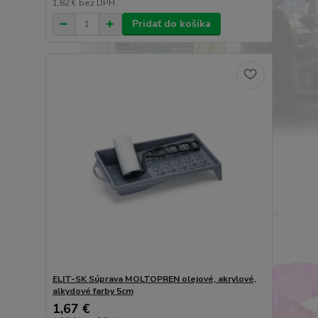
1,82 €
bez DPH
Pridať do košíka
ELIT-SK Súprava MOLTOPREN olejové, akrylové,
alkydové farby 5cm
1,67 €