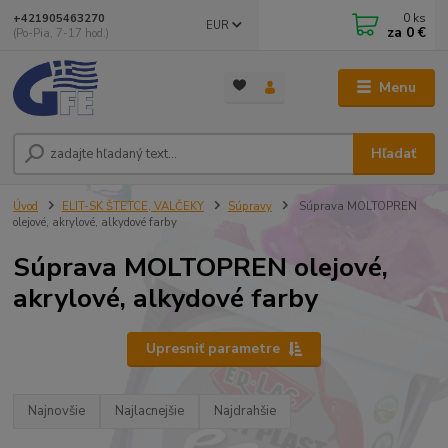
0
ks
+421905463270
EUR
za
0 €
(Po-Pia, 7-17 hod.)
Menu
Hľadať
Úvod
ELIT-SK ŠTETCE, VALČEKY
Súpravy
Súprava MOLTOPREN
olejové, akrylové, alkydové farby
Súprava MOLTOPREN olejové,
akrylové, alkydové farby
Upresniť parametre
Najnovšie
Najlacnejšie
Najdrahšie