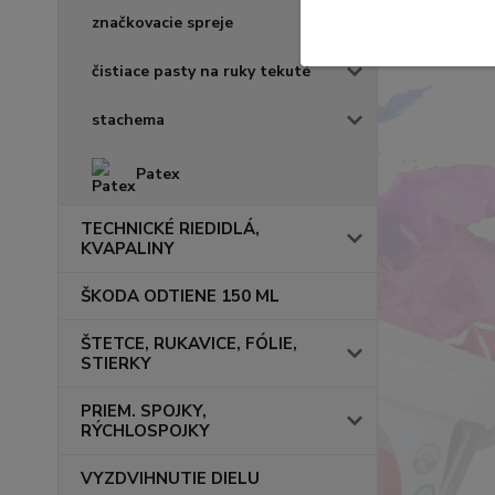
značkovacie spreje
čistiace pasty na ruky tekuté
stachema
Patex
TECHNICKÉ RIEDIDLÁ,
KVAPALINY
ŠKODA ODTIENE 150 ML
ŠTETCE, RUKAVICE, FÓLIE,
STIERKY
PRIEM. SPOJKY,
RÝCHLOSPOJKY
VYZDVIHNUTIE DIELU