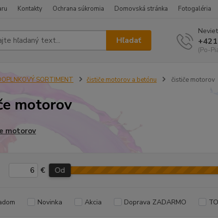
aru
Kontakty
Ochrana súkromia
Domovská stránka
Fotogaléria
Neviet
Hľadať
+421
(Po-Pi
DOPLNKOVÝ SORTIMENT
čističe motorov a betónu
čističe motorov
iče motorov
če motorov
€
Od
adom
Novinka
Akcia
Doprava ZADARMO
TO