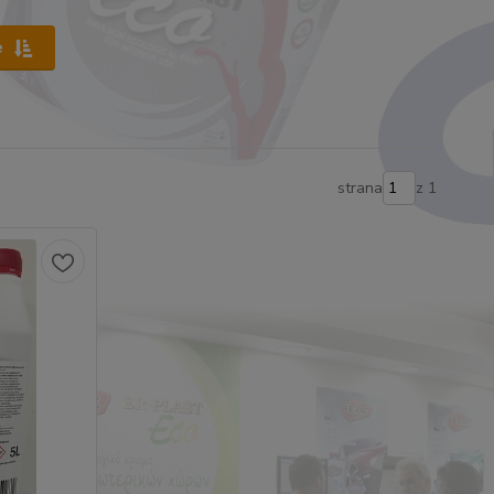
e
strana
z 1