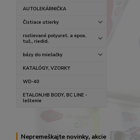
AUTOLEKÁRNIČKA
Čistiace utierky
rozlievané polyuret. a epox.
tuž., riedid.
bázy do miešačky
KATALÓGY, VZORKY
WD-40
ETALON,HB BODY, BC LINE -
leštenie
Nepremeškajte novinky, akcie