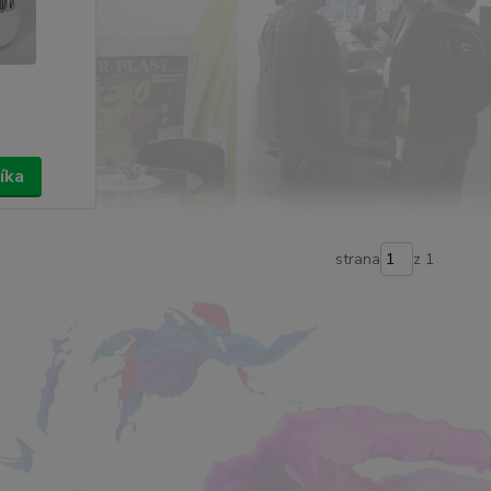
íka
strana
z 1