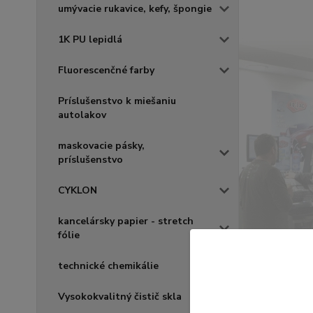
umývacie rukavice, kefy, špongie
1K PU lepidlá
Fluorescenčné farby
Príslušenstvo k miešaniu
autolakov
maskovacie pásky,
príslušenstvo
CYKLON
kancelársky papier - stretch
fólie
technické chemikálie
Vysokokvalitný čistič skla