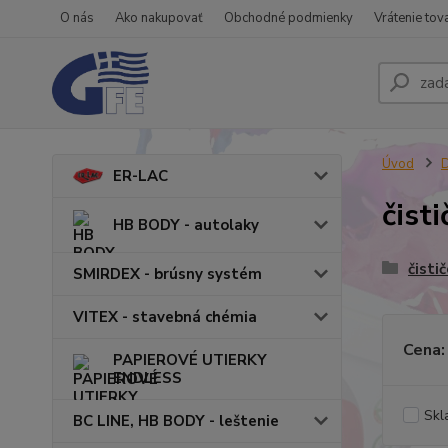
O nás
Ako nakupovať
Obchodné podmienky
Vrátenie tov
Úvod
ER-LAC
čist
HB BODY - autolaky
čisti
SMIRDEX - brúsny systém
VITEX - stavebná chémia
Cena:
PAPIEROVÉ UTIERKY
ENDLESS
Skl
BC LINE, HB BODY - leštenie