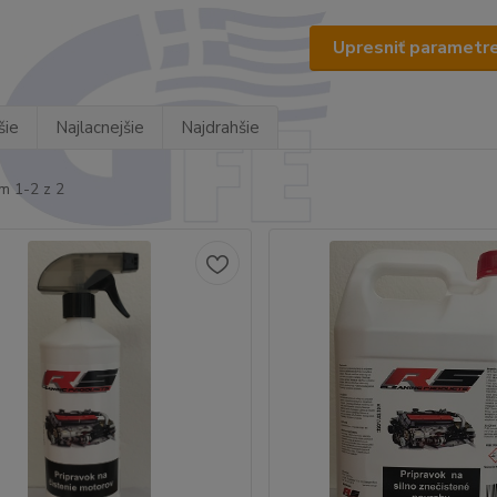
Upresniť parametr
šie
Najlacnejšie
Najdrahšie
m 1-2 z 2