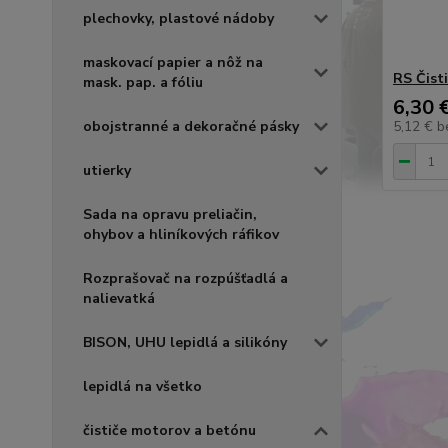
plechovky, plastové nádoby
maskovací papier a nôž na
RS Čist
mask. pap. a fóliu
6,30 
obojstranné a dekoračné pásky
5,12 €
b
utierky
Sada na opravu preliačin,
ohybov a hliníkových ráfikov
Rozprašovač na rozpúšťadlá a
nalievatká
BISON, UHU lepidlá a silikóny
lepidlá na všetko
čističe motorov a betónu