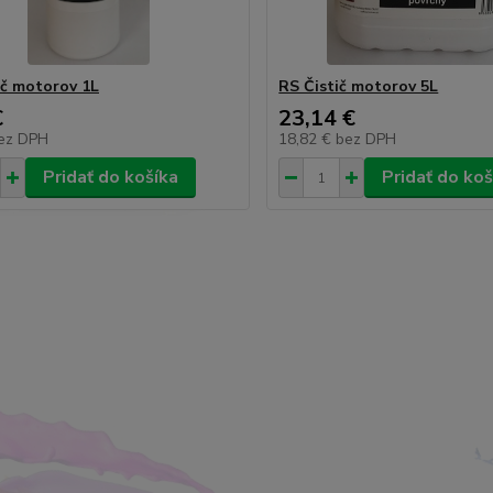
ič motorov 1L
RS Čistič motorov 5L
€
23,14 €
ez DPH
18,82 €
bez DPH
Pridať do košíka
Pridať do koš