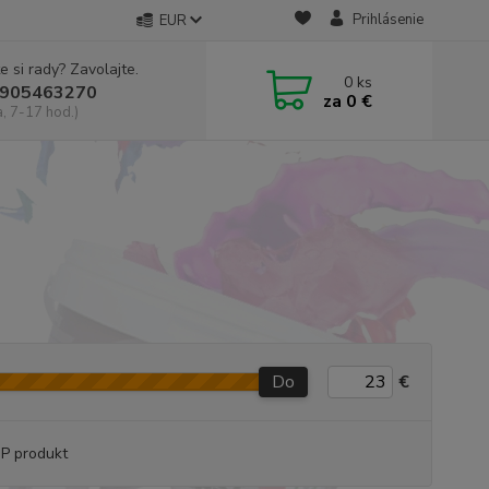
Prihlásenie
EUR
e si rady? Zavolajte.
0
ks
905463270
za
0 €
a, 7-17 hod.)
Do
€
P produkt