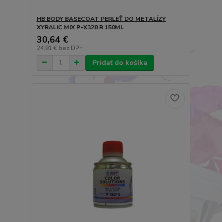
HB BODY BASECOAT PERLEŤ DO METALÍZY
XYRALIC MIX P-X328 R 150ML
30,64 €
24,91 €
bez DPH
Pridať do košíka