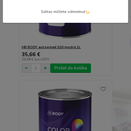
Súhlas môžete odmietnuť
tu
.
HB BODY autoemail 520 modrá 1L
35,66 €
28,99 €
bez DPH
Pridať do košíka