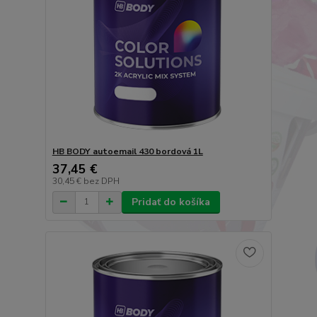
HB BODY autoemail 430 bordová 1L
37,45 €
30,45 €
bez DPH
Pridať do košíka