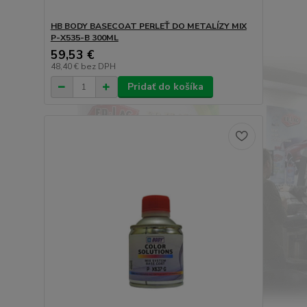
HB BODY BASECOAT PERLEŤ DO METALÍZY MIX
P-X535-B 300ML
59,53 €
48,40 €
bez DPH
Pridať do košíka