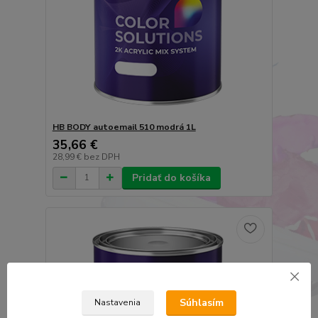
HB BODY autoemail 510 modrá 1L
35,66 €
28,99 €
bez DPH
Pridať do košíka
Súhlasím
Nastavenia