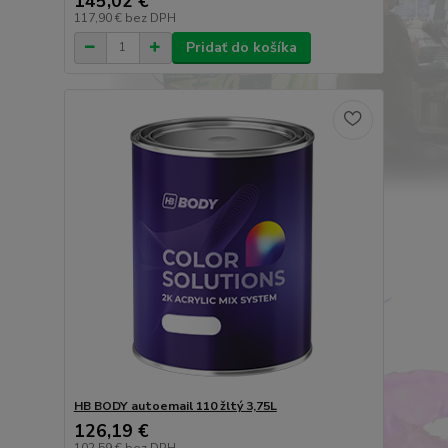
145,02 €
117,90 €
bez DPH
Pridať do košíka
HB BODY autoemail 110 žltý 3,75L
126,19 €