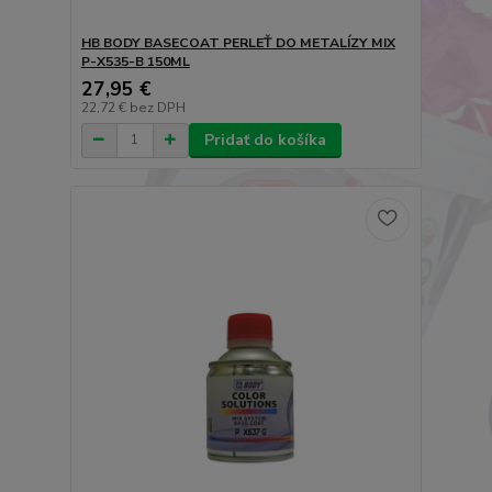
HB BODY BASECOAT PERLEŤ DO METALÍZY MIX
P-X535-B 150ML
27,95 €
22,72 €
bez DPH
Pridať do košíka