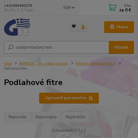
0
ks
+421905463270
EUR
za
0 €
(Po-Pia, 7-17 hod.)
Menu
Hľadať
Úvod
NÁRADIE - str. pištole, overaly
Filtre do striekacích kabín
Podlahové fitre
Podlahové fitre
Upresniť parametre
Najnovšie
Najlacnejšie
Najdrahšie
Zobrazujem 1-2 z 2