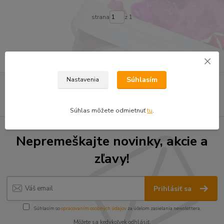
strana
z 1
Súhlasím
Nastavenia
Súhlas môžete odmietnuť
tu
.
Nepremeškajte novinky, akcie a
zľavy!
Prihlásiť sa
Súhlasím so
spracovaním osobných údajov
za účelom zasielania newslettera.
Môžete sa kedykoľvek odhlásiť.