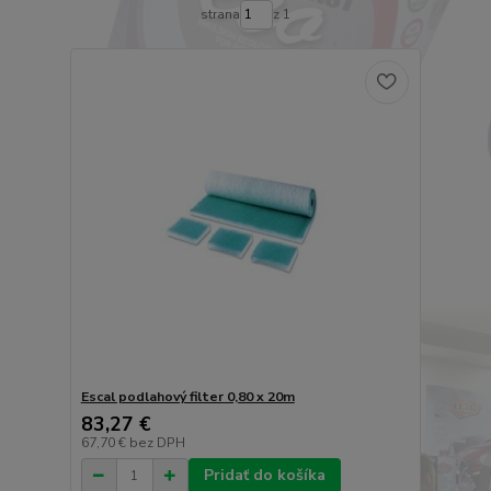
strana
z 1
Escal podlahový filter 0,80 x 20m
83,27 €
67,70 €
bez DPH
Pridať do košíka