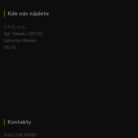
Kde nás nájdete
G F E, s.r.o.
Kpt. Nálepku 1927/10
Liptovský Mikuláš
031 01
Kontakty
KVALITNÉ FARBY