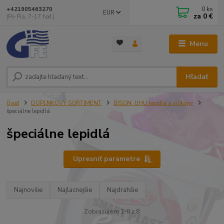
0
ks
+421905463270
EUR
za
0 €
(Po-Pia, 7-17 hod.)
Menu
Hľadať
Úvod
DOPLNKOVÝ SORTIMENT
BISON, UHU lepidlá a silikóny
špeciálne lepidlá
špeciálne lepidlá
Upresniť parametre
Najnovšie
Najlacnejšie
Najdrahšie
Zobrazujem 1-8 z 8