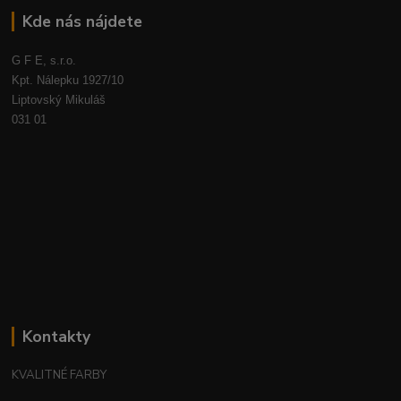
Kde nás nájdete
G F E, s.r.o.
Kpt. Nálepku 1927/10
Liptovský Mikuláš
031 01
Kontakty
KVALITNÉ FARBY