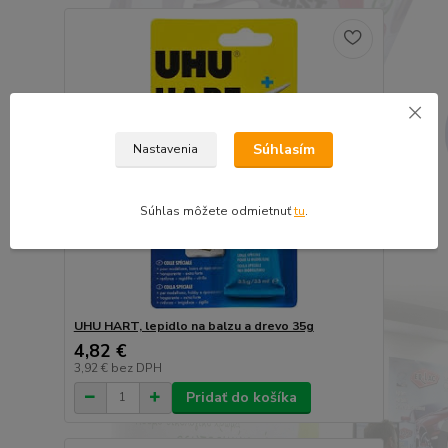
Súhlasím
Nastavenia
Súhlas môžete odmietnuť
tu
.
UHU HART, lepidlo na balzu a drevo 35g
4,82 €
3,92 €
bez DPH
Pridať do košíka