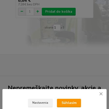
8,84 €
7,18 €
bez DPH
Pridať do košíka
strana
z 1
Nepremeškajte novinky, akcie a
zľavy!
Súhlasím
Nastavenia