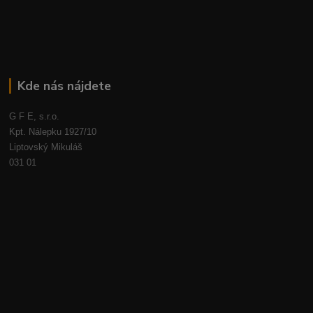
Kde nás nájdete
G F E, s.r.o.
Kpt. Nálepku 1927/10
Liptovský Mikuláš
031 01