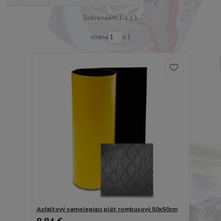
Zobrazujem 1-1 z 1
strana
z 1
Asfaltový samolepiaci plát rombusový 50x50cm