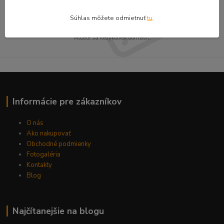
Prihlásiť sa
Súhlas môžete odmietnuť
tu
.
Súhlasím so
spracovaním osobných údajov
za účelom zasielania newslettera.
Môžete sa kedykoľvek odhlásiť.
Informácie pre zákazníkov
O nás
Ako nakupovať
Obchodné podmienky
Fotogaléria
Kontakty
Blog
Najčítanejšie na blogu