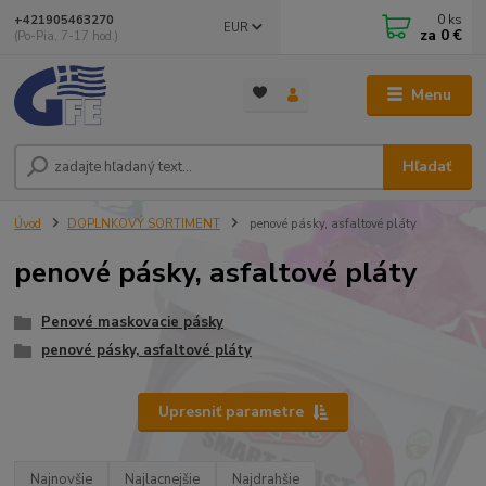
0
ks
+421905463270
EUR
za
0 €
(Po-Pia, 7-17 hod.)
Menu
Hľadať
Úvod
DOPLNKOVÝ SORTIMENT
penové pásky, asfaltové pláty
penové pásky, asfaltové pláty
Penové maskovacie pásky
penové pásky, asfaltové pláty
Upresniť parametre
Najnovšie
Najlacnejšie
Najdrahšie