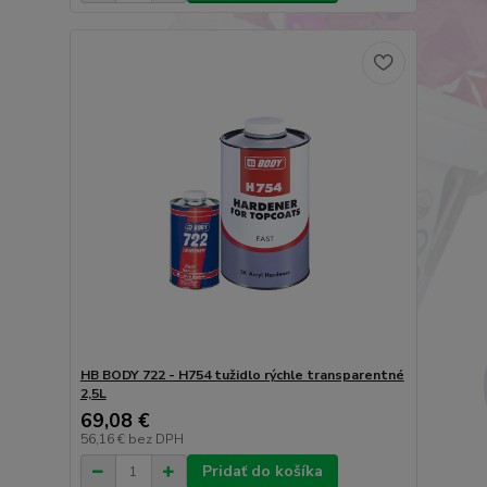
HB BODY 722 - H754 tužidlo rýchle transparentné
2,5L
69,08 €
56,16 €
bez DPH
Pridať do košíka