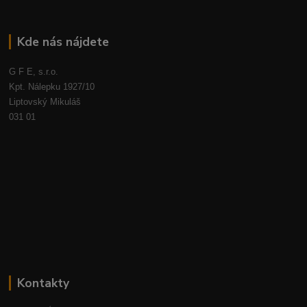
Kde nás nájdete
G F E, s.r.o.
Kpt. Nálepku 1927/10
Liptovský Mikuláš
031 01
Kontakty