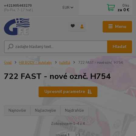
0
ks
+421905463270
EUR
za
0 €
(Po-Pia, 7-17 hod.)
Menu
Hľadať
Úvod
HB BODY - autolaky
tužidlá
722 FAST - nové oznč. H754
722 FAST - nové oznč. H754
Upresniť parametre
Najnovšie
Najlacnejšie
Najdrahšie
Zobrazujem 1-4 z 4
strana
z 1