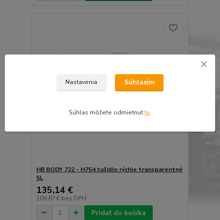
Súhlasím
Nastavenia
Súhlas môžete odmietnuť
tu
.
HB BODY 722 - H754 tužidlo rýchle transparentné
5L
135,14 €
109,87 €
bez DPH
Pridať do košíka