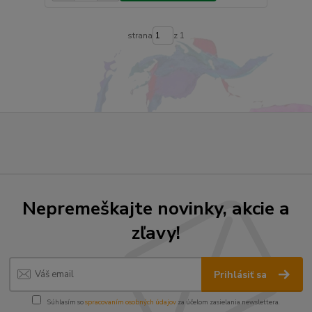
strana
z 1
Nepremeškajte novinky, akcie a
zľavy!
Prihlásiť sa
Súhlasím so
spracovaním osobných údajov
za účelom zasielania newslettera.