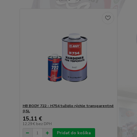
HB BODY 722 - H754 tužidlo rýchle transparentné
0,5L
15,11 €
12,29 €
bez DPH
Pridať do košíka