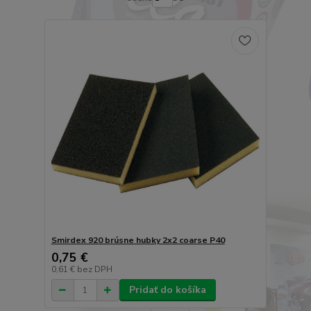
Smirdex 920 brúsne hubky 2x2 coarse P40
0,75 €
0,61 €
bez DPH
Pridať do košíka