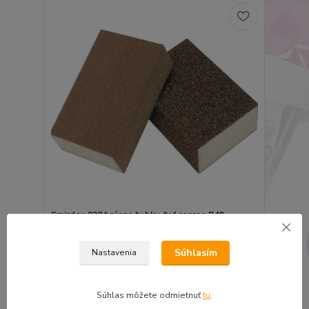
Smirdex 920 brúsne hubky 4x4 coarse P40
0,81 €
0,66 €
bez DPH
Súhlasím
Nastavenia
Pridať do košíka
Súhlas môžete odmietnuť
tu
.