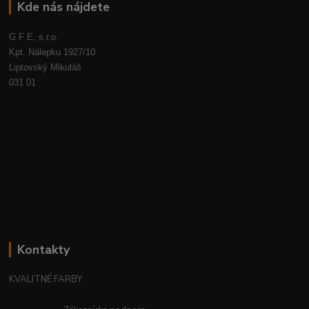
Kde nás nájdete
G F E, s.r.o.
Kpt. Nálepku 1927/10
Liptovský Mikuláš
031 01
Kontakty
KVALITNÉ FARBY