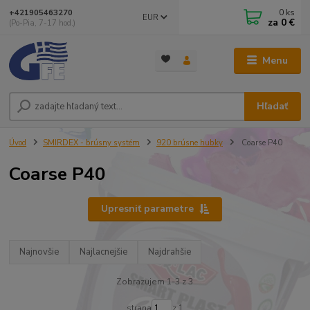
0
ks
+421905463270
EUR
za
0 €
(Po-Pia, 7-17 hod.)
Menu
Hľadať
Úvod
SMIRDEX - brúsny systém
920 brúsne hubky
Coarse P40
Coarse P40
Upresniť parametre
Najnovšie
Najlacnejšie
Najdrahšie
Zobrazujem 1-3 z 3
strana
z 1