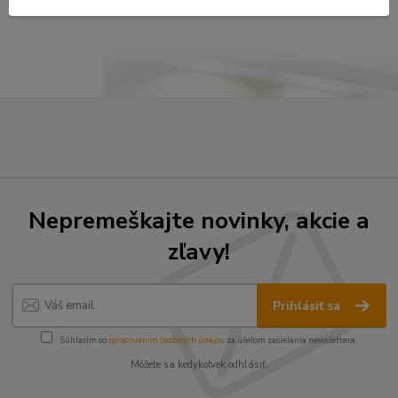
strana
z 1
Nepremeškajte novinky, akcie a
zľavy!
Prihlásiť sa
Súhlasím so
spracovaním osobných údajov
za účelom zasielania newslettera.
Môžete sa kedykoľvek odhlásiť.