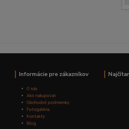
Informácie pre zákazníkov
Najčíta
O nás
Ako nakupovať
Obchodné podmienky
Fotogaléria
Kontakty
Blog