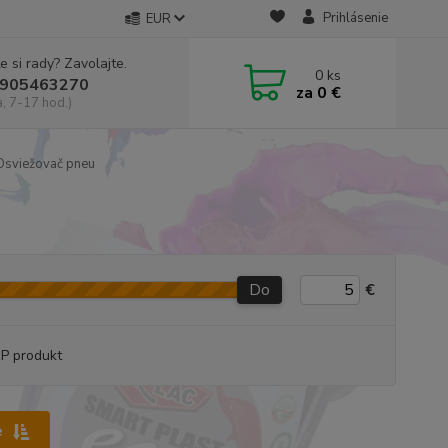
Prihlásenie
EUR
e si rady? Zavolajte.
0
ks
905463270
za
0 €
a, 7-17 hod.)
sviežovač pneu
Do
€
P produkt
e