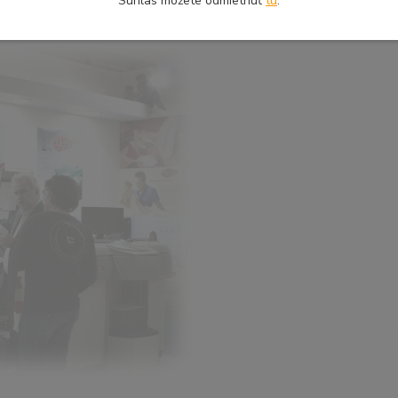
Súhlas môžete odmietnuť
tu
.