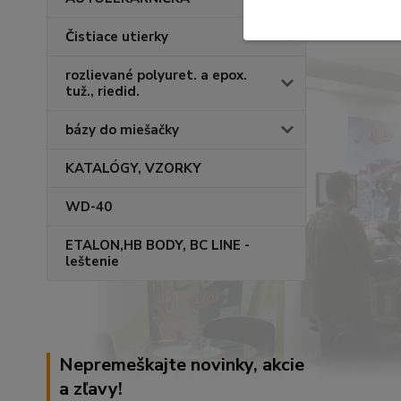
Čistiace utierky
rozlievané polyuret. a epox.
tuž., riedid.
bázy do miešačky
KATALÓGY, VZORKY
WD-40
ETALON,HB BODY, BC LINE -
leštenie
Nepremeškajte novinky, akcie
a zľavy!