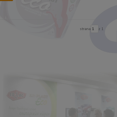
strana
z 1