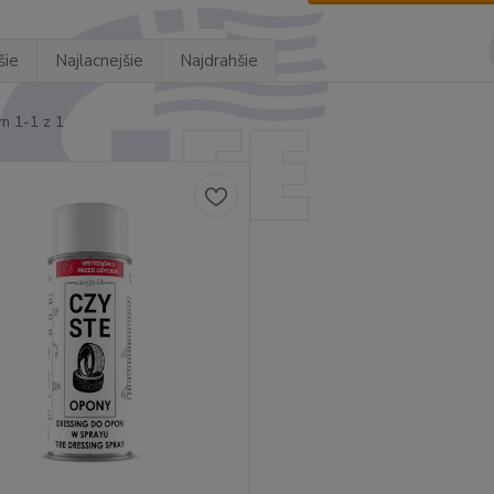
šie
Najlacnejšie
Najdrahšie
m 1-1 z 1