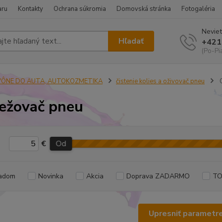
aru
Kontakty
Ochrana súkromia
Domovská stránka
Fotogaléria
Neviet
Hľadať
+421
(Po-Pi
VÔNE DO AUTA, AUTOKOZMETIKA
čistenie kolies a oživovač pneu
O
ežovač pneu
€
Od
adom
Novinka
Akcia
Doprava ZADARMO
TO
Upresniť parametr