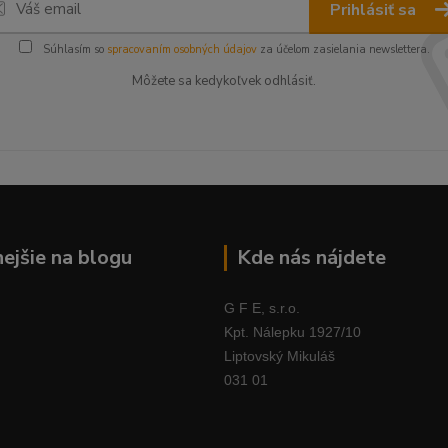
Prihlásiť sa
Súhlasím so
spracovaním osobných údajov
za účelom zasielania newslettera.
Môžete sa kedykoľvek odhlásiť.
nejšie na blogu
Kde nás nájdete
G F E, s.r.o.
Kpt. Nálepku 1927/10
Liptovský Mikuláš
031 01