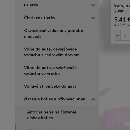
utierky
Sprej n
200ml
Čistiace utierky
5,41 
4,40 €
b
Osviežovač vzduchu v podobe
medveďa
Vône do auta, osviežovače
vzduchu s cédrovým drevom
Vône do auta, osviežovače
vzduchu vo vrecku
Voňavé stromčeky do auta
čistenie kolies a oživovač pneu
Aktívna pena na čistenie
diskov kolies