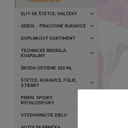
Osviežovač pneu
ELIT-SK ŠTETCE, VALČEKY
GEBOL - PRACOVNÉ RUKAVICE
DOPLNKOVÝ SORTIMENT
TECHNICKÉ RIEDIDLÁ,
KVAPALINY
ŠKODA ODTIENE 150 ML
ŠTETCE, RUKAVICE, FÓLIE,
STIERKY
PRIEM. SPOJKY,
RÝCHLOSPOJKY
VYZDVIHNUTIE DIELU
AUTOLEKÁRNIČKA