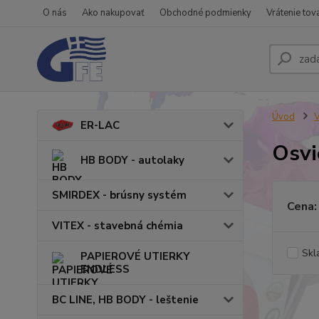
O nás
Ako nakupovať
Obchodné podmienky
Vrátenie tov
Úvod
ER-LAC
Osvi
HB BODY - autolaky
SMIRDEX - brúsny systém
Cena:
VITEX - stavebná chémia
Skl
PAPIEROVÉ UTIERKY
ENDLESS
BC LINE, HB BODY - leštenie