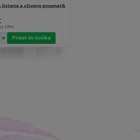
a čistenie a oživenie pneumatík
€
ez DPH
Pridať do košíka