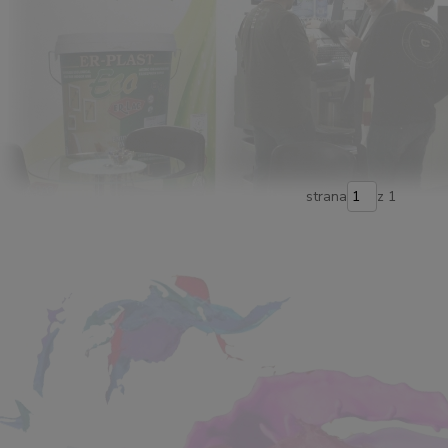
strana
z 1