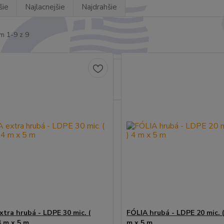
šie
Najlacnejšie
Najdrahšie
m 1-9 z 9
xtra hrubá - LDPE 30 mic. (
FÓLIA hrubá - LDPE 20 mic. (
4 m x 5 m
m x 5 m