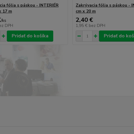
cia fólia s páskou - INTERIÉR
Zakrývacia fólia s páskou - 
x 17 m
cm x 20 m
€
2,40 €
/
ks
ez DPH
1,95 €
bez DPH
Pridať do košíka
Pridať do koš