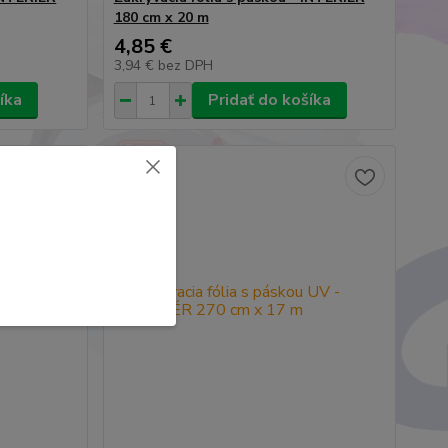
180 cm x 20 m
4,85 €
3,94 €
bez DPH
íka
Pridať do košíka