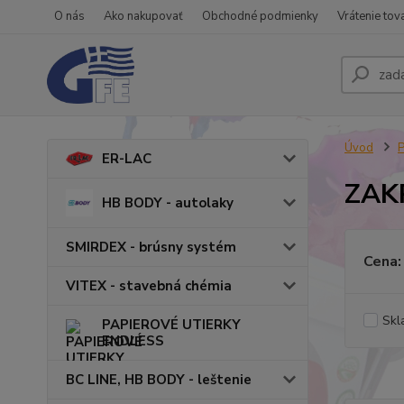
O nás
Ako nakupovať
Obchodné podmienky
Vrátenie tov
Úvod
P
ER-LAC
ZAK
HB BODY - autolaky
SMIRDEX - brúsny systém
Cena:
VITEX - stavebná chémia
Skl
PAPIEROVÉ UTIERKY
ENDLESS
BC LINE, HB BODY - leštenie