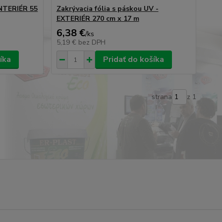
INTERIÉR 55
Zakrývacia fólia s páskou UV -
EXTERIÉR 270 cm x 17 m
6,38 €
/
ks
5,19 €
bez DPH
íka
Pridať do košíka
strana
z 1