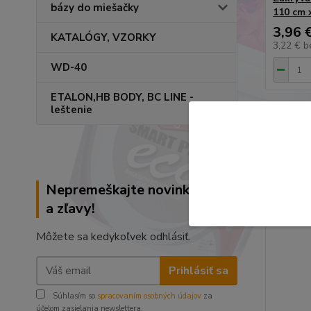
bázy do miešačky
110 cm 
3,96 
KATALÓGY, VZORKY
3,22 €
b
WD-40
ETALON,HB BODY, BC LINE -
leštenie
Nepremeškajte novinky, akcie
a zľavy!
Môžete sa kedykoľvek odhlásiť.
Prihlásiť sa
Súhlasím so
spracovaním osobných údajov
za
účelom zasielania newslettera.