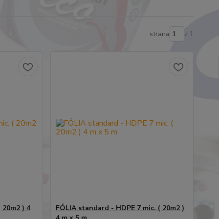
strana
z 1
 20m2 ) 4
FÓLIA standard - HDPE 7 mic. ( 20m2 )
4 m x 5 m