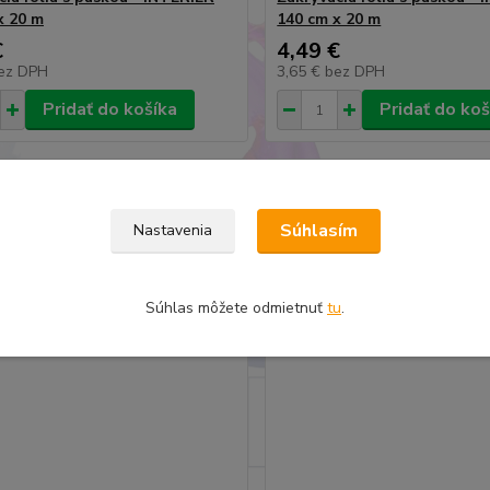
x 20 m
140 cm x 20 m
€
4,49 €
ez DPH
3,65 €
bez DPH
Pridať do košíka
Pridať do koš
Súhlasím
Nastavenia
Súhlas môžete odmietnuť
tu
.