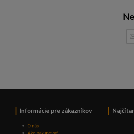
Ne
Informácie pre zákazníkov
Najčíta
O nás
Ako nakupovať