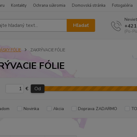
aru
Kontakty
Ochrana súkromia
Domovská stránka
Fotogaléria
Neviet
Hľadať
+421
(Po-Pi
ÁSKY FÓLIE
ZAKRÝVACIE FÓLIE
RÝVACIE FÓLIE
€
Od
adom
Novinka
Akcia
Doprava ZADARMO
TO