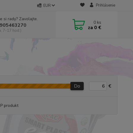
Prihlásenie
EUR
e si rady? Zavolajte.
0
ks
905463270
za
0 €
a, 7-17 hod.)
Do
€
P produkt