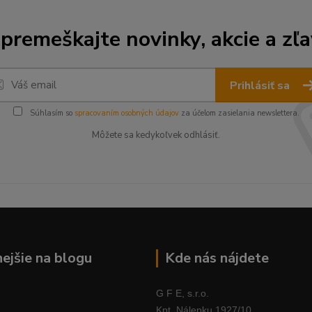
premeškajte novinky, akcie a zľa
Prihlásiť sa
Súhlasím so
spracovaním osobných údajov
za účelom zasielania newslettera.
Môžete sa kedykoľvek odhlásiť.
nejšie na blogu
Kde nás nájdete
G F E, s.r.o.
Kpt. Nálepku 1927/10