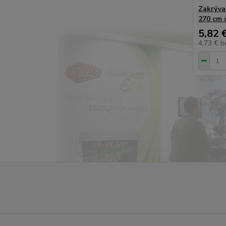
Zakrýva
270 cm 
5,82 
4,73 €
b