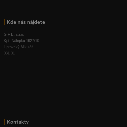
Kde nás nájdete
G F E, s.r.o.
Kpt. Nálepku 1927/10
Liptovský Mikuláš
031 01
Kontakty