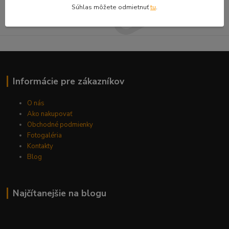
Súhlasím so
spracovaním osobných údajov
za účelom zasielania newslettera.
Súhlas môžete odmietnuť
tu
.
Môžete sa kedykoľvek odhlásiť.
Informácie pre zákazníkov
O nás
Ako nakupovať
Obchodné podmienky
Fotogaléria
Kontakty
Blog
Najčítanejšie na blogu