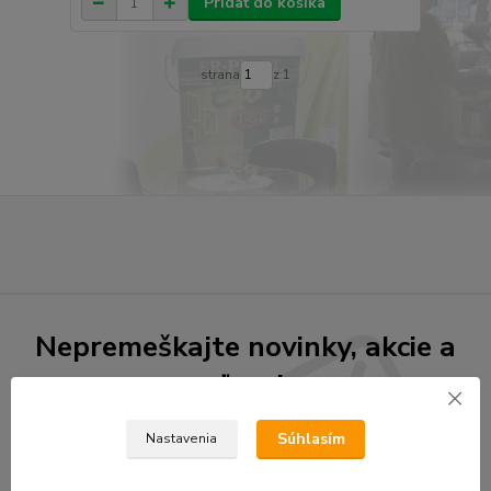
Pridať do košíka
strana
z 1
Nepremeškajte novinky, akcie a
zľavy!
Súhlasím
Nastavenia
Prihlásiť sa