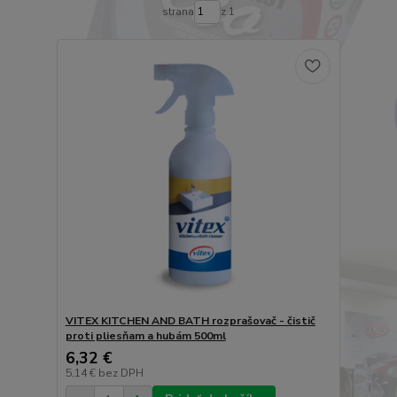
strana
z 1
VITEX KITCHEN AND BATH rozprašovač - čistič
proti pliesňam a hubám 500ml
6,32 €
5,14 €
bez DPH