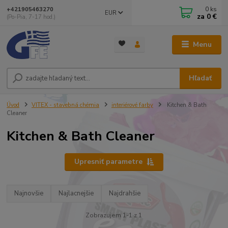
0
ks
+421905463270
EUR
za
0 €
(Po-Pia, 7-17 hod.)
Menu
Hľadať
Úvod
VITEX - stavebná chémia
interiérové farby
Kitchen & Bath
Cleaner
Kitchen & Bath Cleaner
Upresniť parametre
Najnovšie
Najlacnejšie
Najdrahšie
Zobrazujem 1-1 z 1