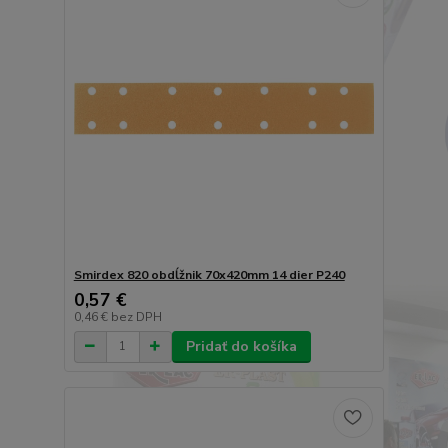
Smirdex 820 obdĺžnik 70x420mm 14 dier P240
0,57 €
0,46 €
bez DPH
Pridať do košíka