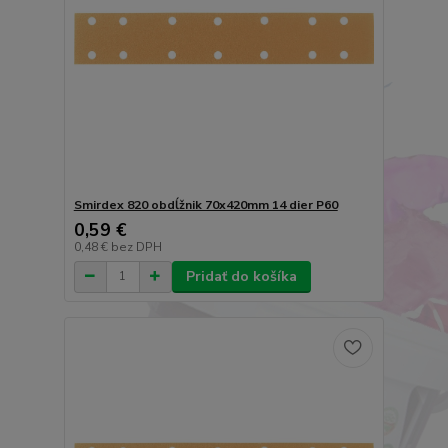
Smirdex 820 obdĺžnik 70x420mm 14 dier P60
0,59 €
0,48 €
bez DPH
Pridať do košíka