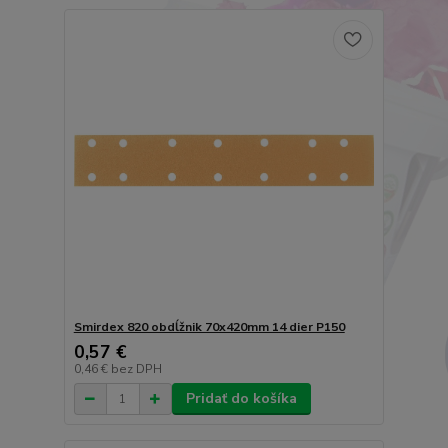
Smirdex 820 obdĺžnik 70x420mm 14 dier P150
0,57 €
0,46 €
bez DPH
Pridať do košíka