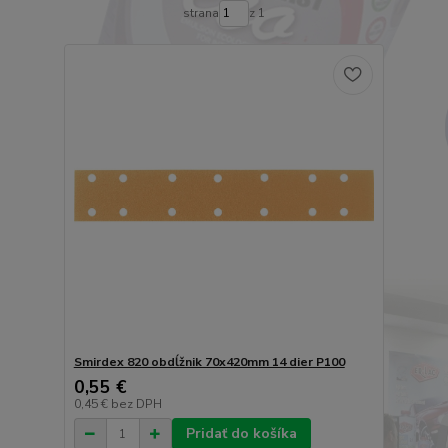
strana
z 1
Smirdex 820 obdĺžnik 70x420mm 14 dier P100
0,55 €
0,45 €
bez DPH
Pridať do košíka