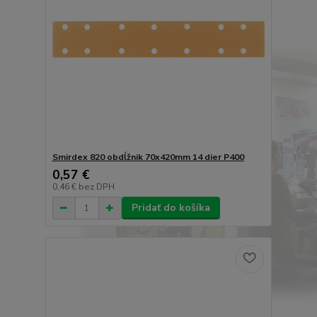
Smirdex 820 obdĺžnik 70x420mm 14 dier P400
0,57 €
0,46 €
bez DPH
Pridať do košíka