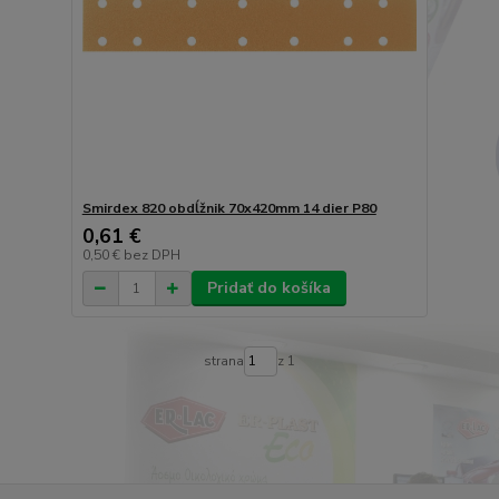
Smirdex 820 obdĺžnik 70x420mm 14 dier P80
0,61 €
0,50 €
bez DPH
Pridať do košíka
strana
z 1