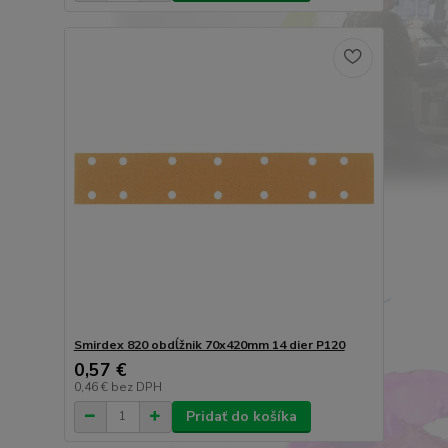
Smirdex 820 obdĺžnik 70x420mm 14 dier P120
0,57 €
0,46 €
bez DPH
Pridať do košíka