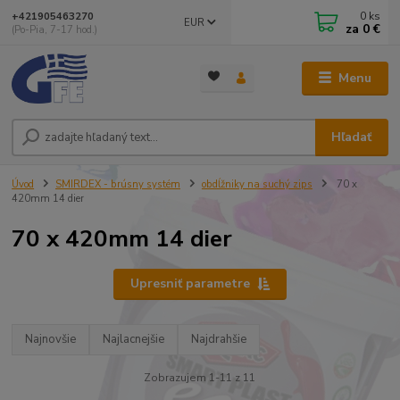
0
ks
+421905463270
EUR
za
0 €
(Po-Pia, 7-17 hod.)
Menu
Hľadať
Úvod
SMIRDEX - brúsny systém
obdĺžniky na suchý zips
70 x
420mm 14 dier
70 x 420mm 14 dier
Upresniť parametre
Najnovšie
Najlacnejšie
Najdrahšie
Zobrazujem 1-11 z 11