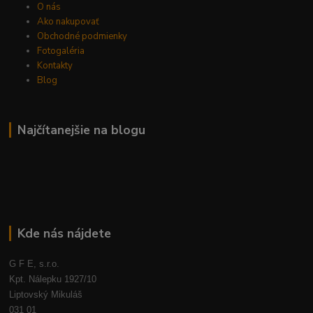
O nás
Ako nakupovať
Obchodné podmienky
Fotogaléria
Kontakty
Blog
Najčítanejšie na blogu
Kde nás nájdete
G F E, s.r.o.
Kpt. Nálepku 1927/10
Liptovský Mikuláš
031 01