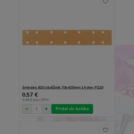
Smirdex 820 obdĺžnik 70x420mm 14 dier P220
0,57 €
0,46 €
bez DPH
Pridať do košíka