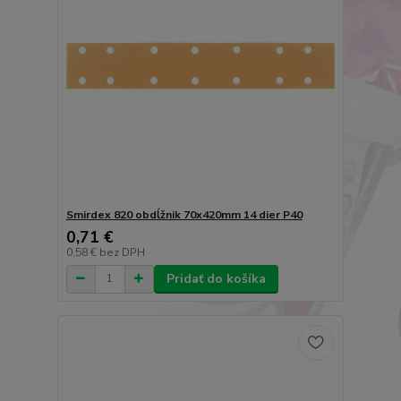
Smirdex 820 obdĺžnik 70x420mm 14 dier P40
0,71 €
0,58 €
bez DPH
Pridať do košíka