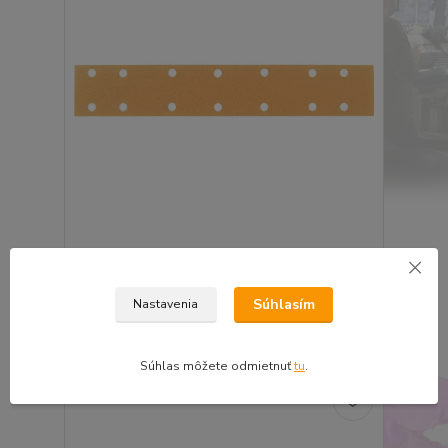
Smirdex 820 obdĺžnik 70x420mm 14 dier P320
0,61 €
0,50 €
bez DPH
Súhlasím
Nastavenia
Pridať do košíka
Súhlas môžete odmietnuť
tu
.