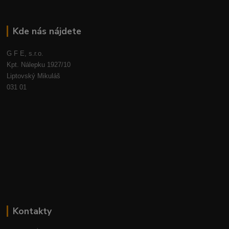
Kde nás nájdete
G F E, s.r.o.
Kpt. Nálepku 1927/10
Liptovský Mikuláš
031 01
Kontakty