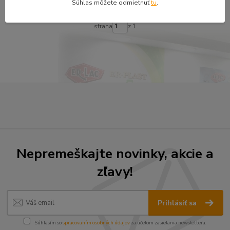
Súhlas môžete odmietnuť
tu
.
strana
z 1
Nepremeškajte novinky, akcie a
zľavy!
Prihlásiť sa
Súhlasím so
spracovaním osobných údajov
za účelom zasielania newslettera.