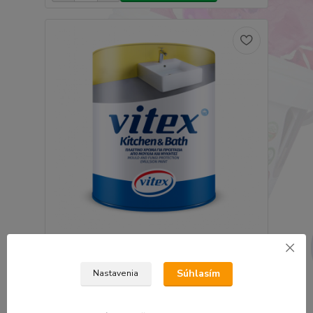
vitex kitchen and bath - Emulzná farba proti
plesniam a hubám biela 9l
89,60 €
Súhlasím
Nastavenia
72,85 €
bez DPH
Pridať do košíka