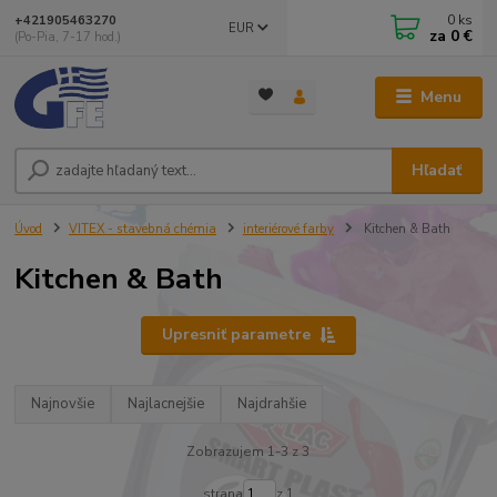
0
ks
+421905463270
EUR
za
0 €
(Po-Pia, 7-17 hod.)
Menu
Hľadať
Úvod
VITEX - stavebná chémia
interiérové farby
Kitchen & Bath
Kitchen & Bath
Upresniť parametre
Najnovšie
Najlacnejšie
Najdrahšie
Zobrazujem 1-3 z 3
strana
z 1