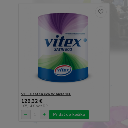
VITEX satén eco W biela 10L
129,32 €
105,14 €
bez DPH
Pridať do košíka