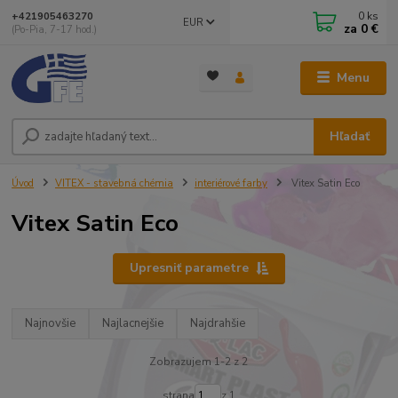
0
ks
+421905463270
EUR
za
0 €
(Po-Pia, 7-17 hod.)
Menu
Hľadať
Úvod
VITEX - stavebná chémia
interiérové farby
Vitex Satin Eco
Vitex Satin Eco
Upresniť parametre
Najnovšie
Najlacnejšie
Najdrahšie
Zobrazujem 1-2 z 2
strana
z 1