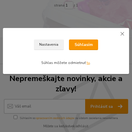
strana
z 1
Súhlasím
Nastavenia
Súhlas môžete odmietnuť
tu
.
Nepremeškajte novinky, akcie a
zľavy!
Prihlásiť sa
Súhlasím so
spracovaním osobných údajov
za účelom zasielania newslettera.
Môžete sa kedykoľvek odhlásiť.