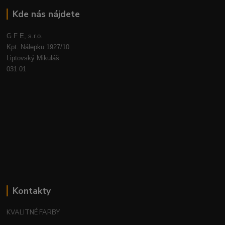
Kde nás nájdete
G F E, s.r.o.
Kpt. Nálepku 1927/10
Liptovský Mikuláš
031 01
Kontakty
KVALITNÉ FARBY