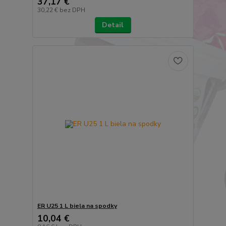
37,17 €
30,22 €
bez DPH
Detail
ER U25 1 L biela na spodky
10,04 €