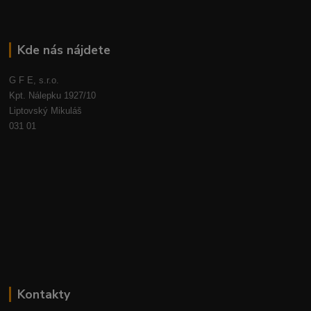
Kde nás nájdete
G F E, s.r.o.
Kpt. Nálepku 1927/10
Liptovský Mikuláš
031 01
Kontakty