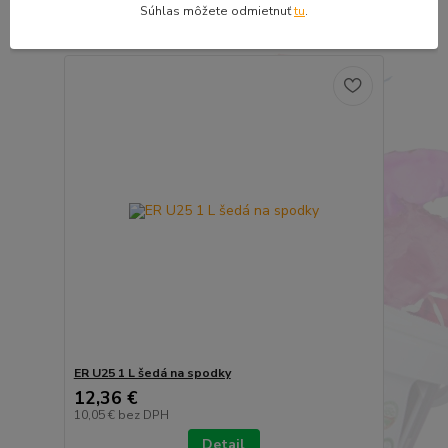
Súhlas môžete odmietnuť
tu
.
Detail
ER U25 1 L šedá na spodky
12,36 €
10,05 €
bez DPH
Detail