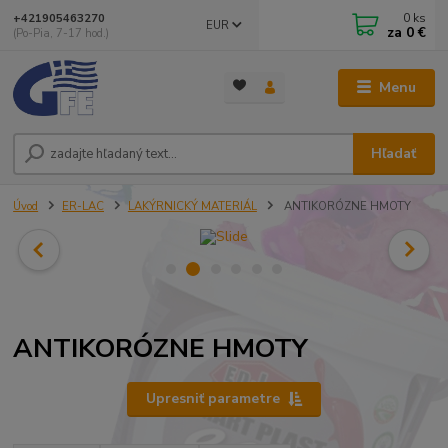
0
ks
+421905463270
EUR
za
0 €
(Po-Pia, 7-17 hod.)
Menu
Hľadať
Úvod
ER-LAC
LAKÝRNICKÝ MATERIÁL
ANTIKORÓZNE HMOTY
ANTIKORÓZNE HMOTY
Upresniť parametre