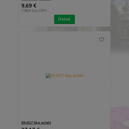
9,69 €
7,88 €
bez DPH
Detail
ER B27 5kg asfalt