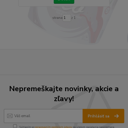
strana
z 1
Nepremeškajte novinky, akcie a
zľavy!
Prihlásiť sa
Súhlasím so
spracovaním osobných údajov
za účelom zasielania newslettera.