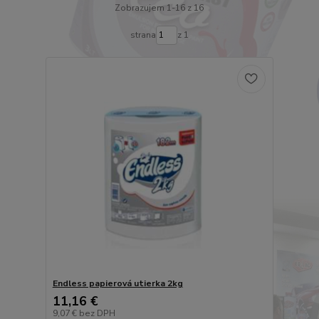
Zobrazujem 1-16 z 16
strana
z 1
Endless papierová utierka 2kg
11,16 €
9,07 €
bez DPH