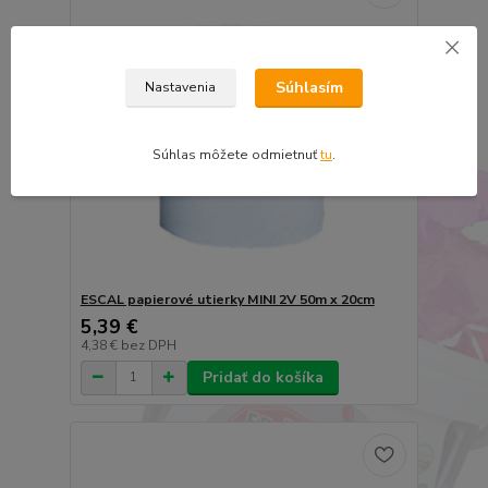
Súhlasím
Nastavenia
Súhlas môžete odmietnuť
tu
.
ESCAL papierové utierky MINI 2V 50m x 20cm
5,39 €
4,38 €
bez DPH
Pridať do košíka