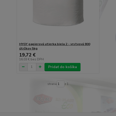
HYGY papierová utierka biela 2 - vrstvová 800
útržkov 5kg
19,72 €
16,03 €
bez DPH
Pridať do košíka
strana
z 1