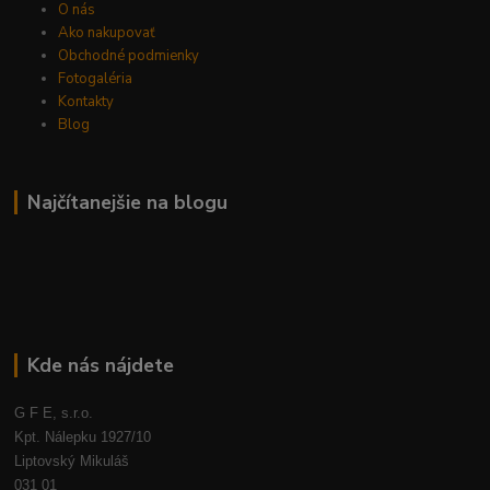
O nás
Ako nakupovať
Obchodné podmienky
Fotogaléria
Kontakty
Blog
Najčítanejšie na blogu
Kde nás nájdete
G F E, s.r.o.
Kpt. Nálepku 1927/10
Liptovský Mikuláš
031 01