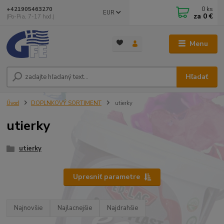
0
ks
+421905463270
EUR
za
0 €
(Po-Pia, 7-17 hod.)
Menu
Hľadať
Úvod
DOPLNKOVÝ SORTIMENT
utierky
utierky
utierky
Upresniť parametre
Najnovšie
Najlacnejšie
Najdrahšie