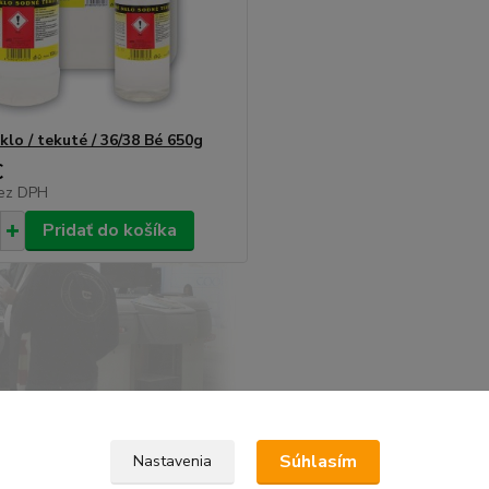
klo / tekuté / 36/38 Bé 650g
€
ez DPH
Pridať do košíka
Súhlasím
Nastavenia