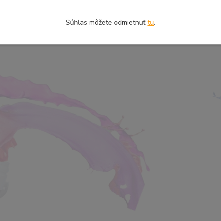
Súhlas môžete odmietnuť
tu
.