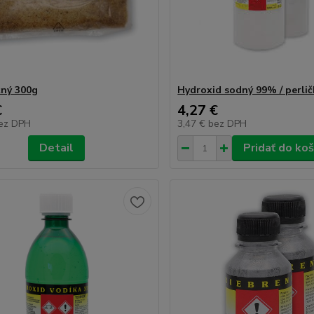
žný 300g
Hydroxid sodný 99% / perlič
€
4,27 €
ez DPH
3,47 €
bez DPH
Detail
Pridať do koš