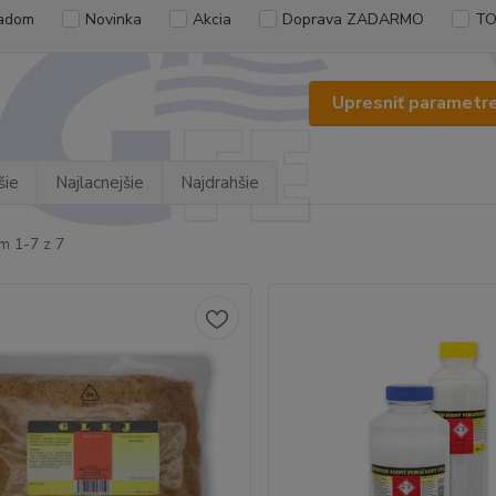
adom
Novinka
Akcia
Doprava ZADARMO
TO
Upresniť parametr
šie
Najlacnejšie
Najdrahšie
m 1-7 z 7