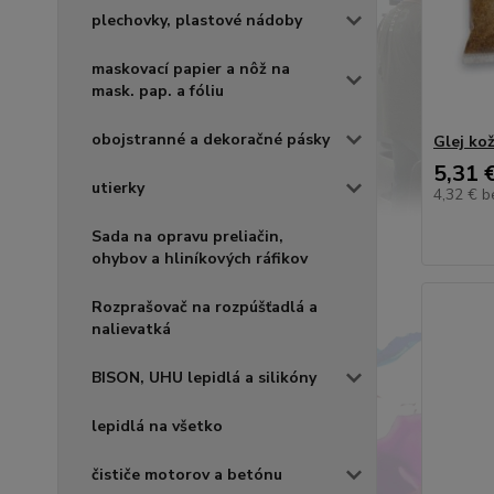
plechovky, plastové nádoby
maskovací papier a nôž na
mask. pap. a fóliu
obojstranné a dekoračné pásky
Glej ko
5,31 
utierky
4,32 €
b
Sada na opravu preliačin,
ohybov a hliníkových ráfikov
Rozprašovač na rozpúšťadlá a
nalievatká
BISON, UHU lepidlá a silikóny
lepidlá na všetko
čističe motorov a betónu