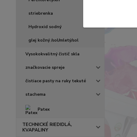
striebrenka
Hydroxid sodný
glej kožný /sol/mletý/sol
Vysokokvalitný čistič skla
značkovacie spreje
čistiace pasty na ruky tekuté
stachema
Patex
TECHNICKÉ RIEDIDLÁ,
KVAPALINY