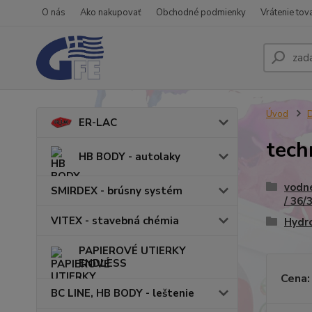
O nás
Ako nakupovať
Obchodné podmienky
Vrátenie tov
Úvod
ER-LAC
tech
HB BODY - autolaky
vodné
SMIRDEX - brúsny systém
/ 36/
VITEX - stavebná chémia
Hydr
PAPIEROVÉ UTIERKY
ENDLESS
Cena:
BC LINE, HB BODY - leštenie