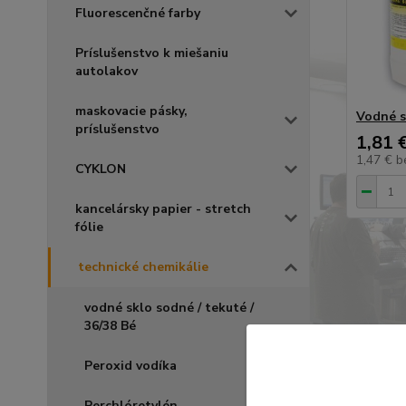
Fluorescenčné farby
Príslušenstvo k miešaniu
autolakov
maskovacie pásky,
Vodné s
príslušenstvo
1,81 
1,47 €
b
CYKLON
kancelársky papier - stretch
fólie
technické chemikálie
vodné sklo sodné / tekuté /
36/38 Bé
Peroxid vodíka
Perchlóretylén