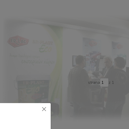
strana
z 1