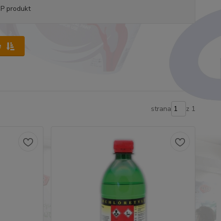
P produkt
e
strana
z 1