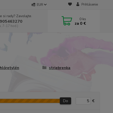
Prihlásenie
EUR
e si rady? Zavolajte.
0
ks
905463270
za
0 €
a, 7-17 hod.)
hlóretylén
striebrenka
Do
€