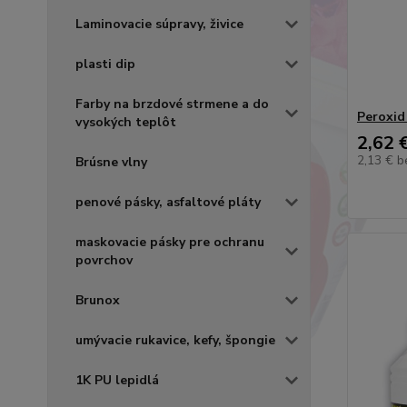
Laminovacie súpravy, živice
plasti dip
Farby na brzdové strmene a do
Peroxid
vysokých teplôt
2,62 
2,13 €
b
Brúsne vlny
penové pásky, asfaltové pláty
maskovacie pásky pre ochranu
povrchov
Brunox
umývacie rukavice, kefy, špongie
1K PU lepidlá