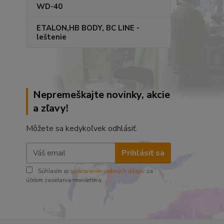
WD-40
ETALON,HB BODY, BC LINE -
leštenie
Nepremeškajte novinky, akcie
a zľavy!
Môžete sa kedykoľvek odhlásiť.
Prihlásiť sa
Súhlasím so
spracovaním osobných údajov
za
účelom zasielania newslettera.