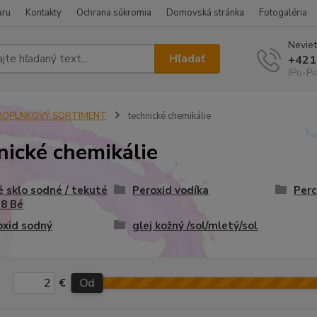
aru
Kontakty
Ochrana súkromia
Domovská stránka
Fotogaléria
Neviet
Hľadať
+421
(Po-Pi
DOPLNKOVÝ SORTIMENT
technické chemikálie
nické chemikálie
 sklo sodné / tekuté
Peroxid vodíka
Perc
38 Bé
oxid sodný
glej kožný /sol/mletý/sol
€
Od