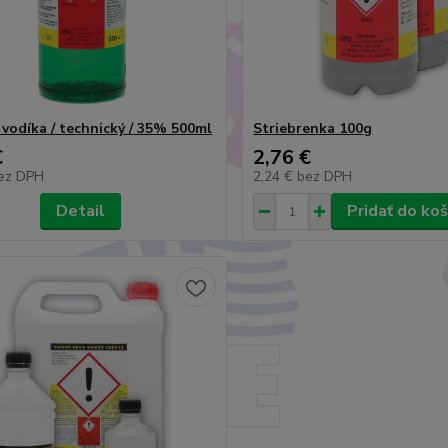
 vodíka / technický / 35% 500ml
Striebrenka 100g
€
2,76 €
ez DPH
2,24 €
bez DPH
Detail
Pridať do koš