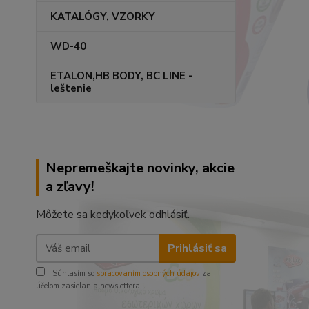
KATALÓGY, VZORKY
WD-40
ETALON,HB BODY, BC LINE -
leštenie
Nepremeškajte novinky, akcie
a zľavy!
Môžete sa kedykoľvek odhlásiť.
Prihlásiť sa
Súhlasím so
spracovaním osobných údajov
za
účelom zasielania newslettera.