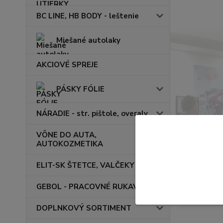
BC LINE, HB BODY - leštenie
Miešané autolaky
AKCIOVÉ SPREJE
PÁSKY FÓLIE
NÁRADIE - str. pištole, overaly
VÔNE DO AUTA,
AUTOKOZMETIKA
ELIT-SK ŠTETCE, VALČEKY
GEBOL - PRACOVNÉ RUKAVICE
DOPLNKOVÝ SORTIMENT