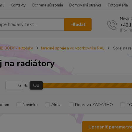
aru
Kontakty
Ochrana súkromia
Domovská stránka
Fotogaléria
Neviet
Hľadať
+421
(Po-Pi
B BODY - autolaky
farebné spreje a vo vzorkovníku RAL
Sprej na ra
j na radiátory
€
Od
adom
Novinka
Akcia
Doprava ZADARMO
TO
Upresniť parametr