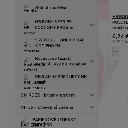
činidlá a aditíva
HB BODY
HB BODY 6 SERIES
POLOMAT
ECONOMY PROline
radiáto
6,24 
955 TOUGH LINER V RAL
5,07 €
b
ODTIEŇOCH
Rozlievané tužidlá,
riedidlá, laky k autolakom
REKLAMNÉ PREDMETY HB
BODY
SMIRDEX - brúsny systém
VITEX - stavebná chémia
PAPIEROVÉ UTIERKY
ENDLESS