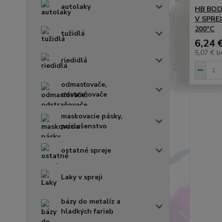
autolaky
HB BODY
V SPREJI
200°C
tužidlá
6,24 
5,07 €
b
riedidlá
odmasťovače,
odstraňovače
maskovacie pásky,
príslušenstvo
ostatné spreje
Laky v spreji
bázy do metalíz a
hladkých farieb