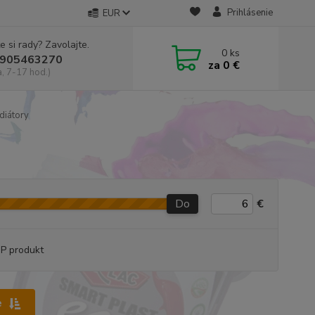
Prihlásenie
EUR
e si rady? Zavolajte.
0
ks
905463270
za
0 €
a, 7-17 hod.)
diátory
Do
€
P produkt
e