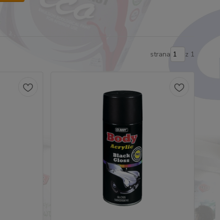
strana
z 1