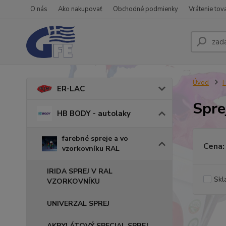
O nás
Ako nakupovať
Obchodné podmienky
Vrátenie tov
Úvod
H
ER-LAC
Spre
HB BODY - autolaky
farebné spreje a vo
Cena:
vzorkovníku RAL
IRIDA SPREJ V RAL
Skl
VZORKOVNÍKU
UNIVERZAL SPREJ
AKRYLÁTOVÝ SPECIAL SPREJ