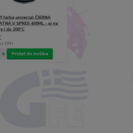
 farba univerzal ČIERNA
NÁ V SPREJI 400ML - aj na
ry / do 200°C
€
ez DPH
Pridať do košíka