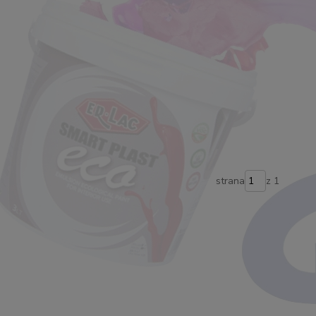
strana
z 1