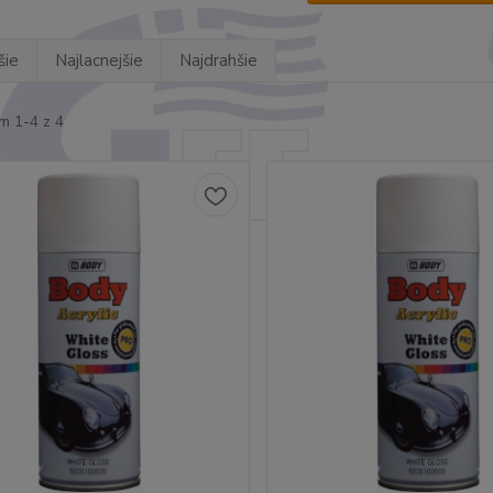
šie
Najlacnejšie
Najdrahšie
m 1-4 z 4