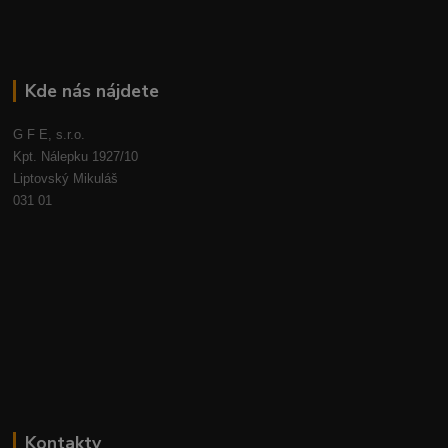
Kde nás nájdete
G F E, s.r.o.
Kpt. Nálepku 1927/10
Liptovský Mikuláš
031 01
Kontakty