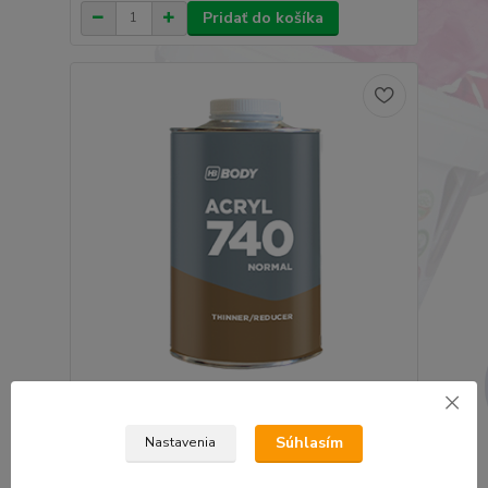
Pridať do košíka
HB BODY ROZLIEVANÉ RIEDIDLO 740 K
AUTOLAKOM 0,3L
Súhlasím
Nastavenia
8,48 €
6,90 €
bez DPH