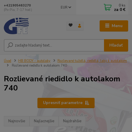
0
ks
+421905463270
EUR
za
0 €
(Po-Pia, 7-17 hod.)
Menu
Hľadať
Úvod
HB BODY - autolaky
Rozlievané tužidlá, riedidlá, laky k autolakom
Rozlievané riedidlo k autolakom 740
Rozlievané riedidlo k autolakom
740
Upresniť parametre
Najnovšie
Najlacnejšie
Najdrahšie