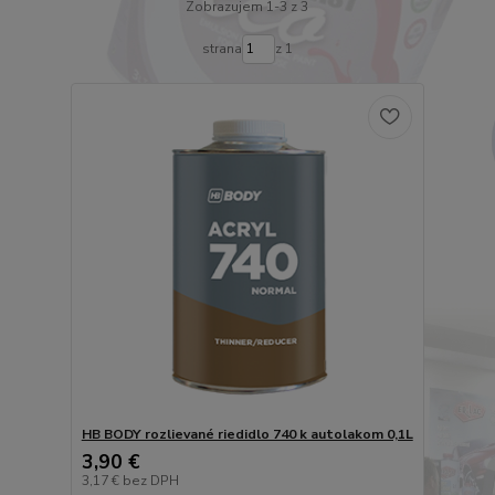
Zobrazujem 1-3 z 3
strana
z 1
HB BODY rozlievané riedidlo 740 k autolakom 0,1L
3,90 €
3,17 €
bez DPH