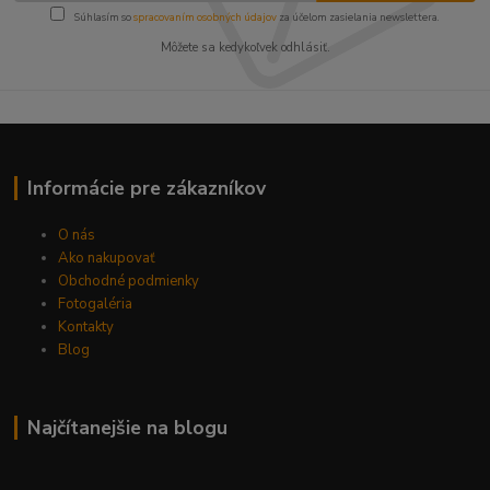
Súhlasím so
spracovaním osobných údajov
za účelom zasielania newslettera.
Môžete sa kedykoľvek odhlásiť.
Informácie pre zákazníkov
O nás
Ako nakupovať
Obchodné podmienky
Fotogaléria
Kontakty
Blog
Najčítanejšie na blogu