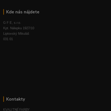
Kde nás nájdete
G F E, s.r.o.
Kpt. Nálepku 1927/10
Liptovský Mikuláš
031 01
Kontakty
KVALITNÉ FARBY