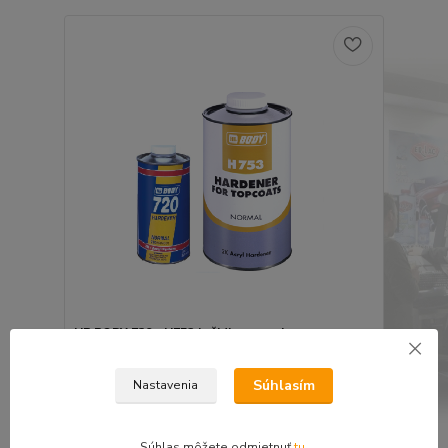
HB BODY 720 - H753 tužidlo normal
transparentný 250ml
9,15 €
Súhlasím
Nastavenia
7,44 €
bez DPH
Pridať do košíka
Súhlas môžete odmietnuť
tu
.