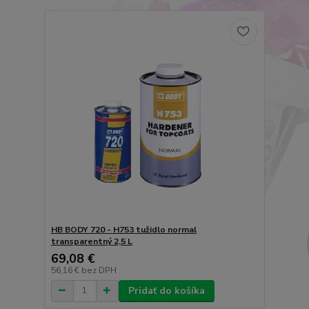
HB BODY 720 - H753 tužidlo normal
transparentný 2,5 L
69,08 €
56,16 €
bez DPH
Pridať do košíka