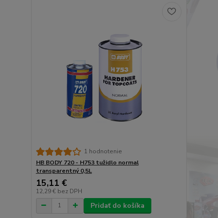
1 hodnotenie
HB BODY 720 - H753 tužidlo normal
transparentný 0,5L
15,11 €
12,29 €
bez DPH
Pridať do košíka