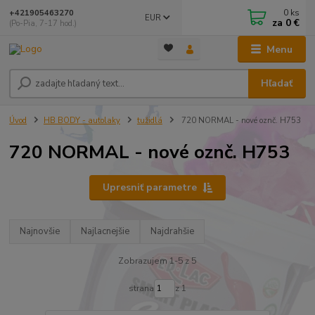
0
ks
+421905463270
EUR
za
0 €
(Po-Pia, 7-17 hod.)
Menu
Hľadať
Úvod
HB BODY - autolaky
tužidlá
720 NORMAL - nové oznč. H753
720 NORMAL - nové oznč. H753
Upresniť parametre
Najnovšie
Najlacnejšie
Najdrahšie
Zobrazujem 1-5 z 5
strana
z 1