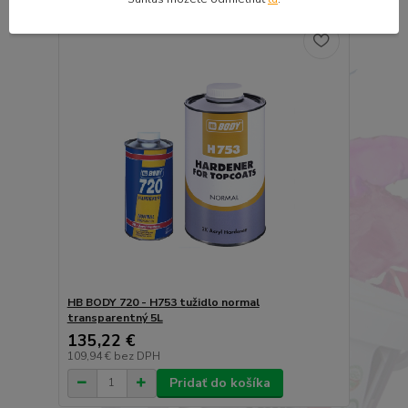
HB BODY 720 - H753 tužidlo normal
transparentný 5L
135,22 €
109,94 €
bez DPH
Pridať do košíka