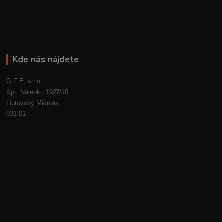
Kde nás nájdete
G F E, s.r.o.
Kpt. Nálepku 1927/10
Liptovský Mikuláš
031 01