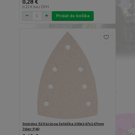
0,28 €
0,22 €
bez DPH
Pridať do košíka
Smirdex 510 brúsna žehlička 100x147x147mm
7dier P40