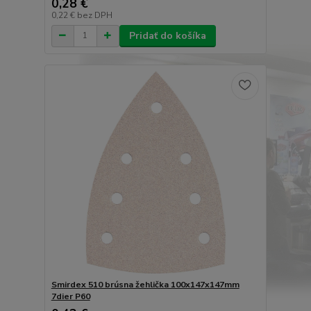
0,28 €
0,22 €
bez DPH
Pridať do košíka
Smirdex 510 brúsna žehlička 100x147x147mm
7dier P60