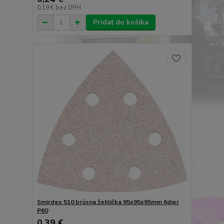
0,19 €
bez DPH
Pridať do košíka
Smirdex 510 brúsna žehlička 95x95x95mm 6dier
P60
0,39 €