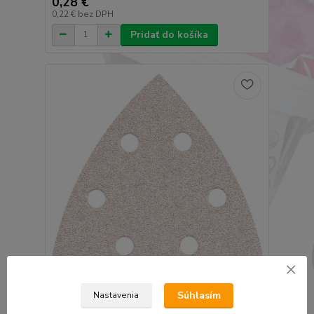
0,28 €
0,22 €
bez DPH
Pridať do košíka
Smirdex 510 brúsna žehlička 95x95x95mm 6dier
Súhlasím
Nastavenia
P100