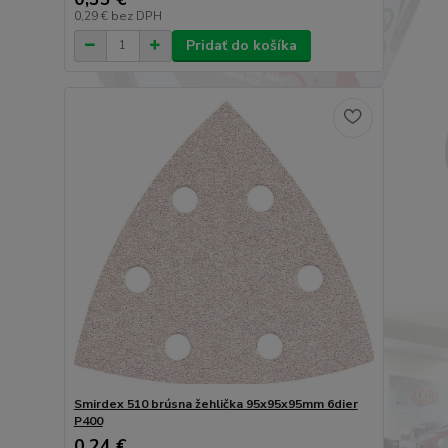
0,29 €
bez DPH
Pridať do košíka
Smirdex 510 brúsna žehlička 95x95x95mm 6dier
P400
0,24 €