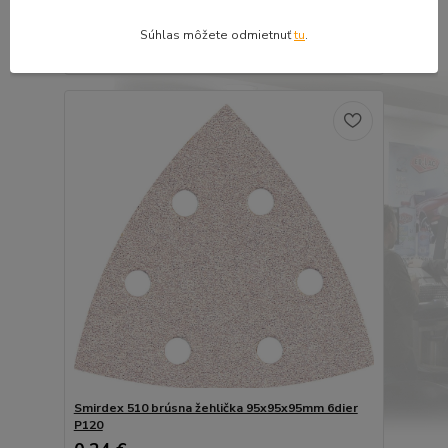
0,24 €
0,19 €
bez DPH
Súhlas môžete odmietnuť
tu
.
Pridať do košíka
Smirdex 510 brúsna žehlička 95x95x95mm 6dier
P120