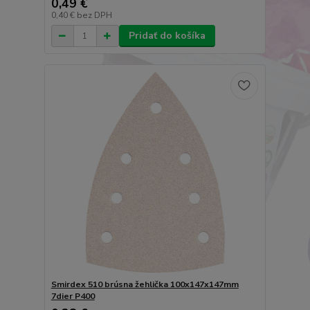
0,49 €
0,40 €
bez DPH
Pridať do košíka
Smirdex 510 brúsna žehlička 100x147x147mm
7dier P400