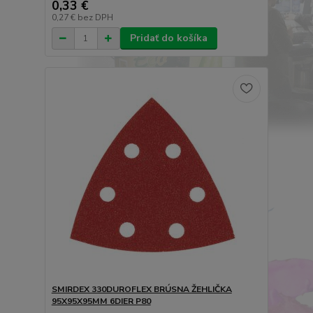
0,33 €
0,27 €
bez DPH
Pridať do košíka
SMIRDEX 330DUROFLEX BRÚSNA ŽEHLIČKA
95X95X95MM 6DIER P80