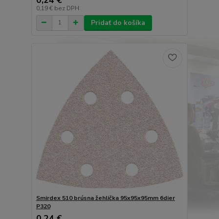
0,19 €
bez DPH
Pridať do košíka
Smirdex 510 brúsna žehlička 95x95x95mm 6dier
P320
0,24 €