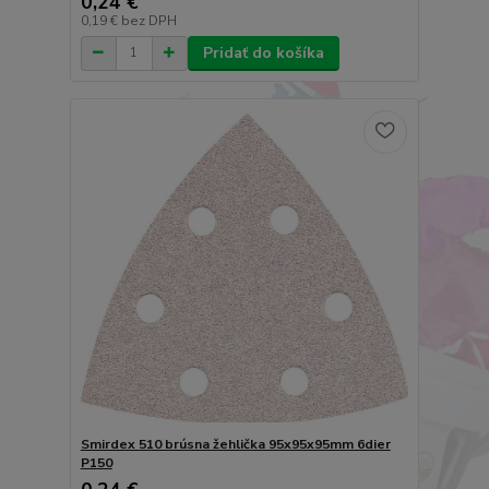
0,24 €
0,19 €
bez DPH
Pridať do košíka
Smirdex 510 brúsna žehlička 95x95x95mm 6dier
P150