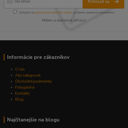
Prihlásiť sa
Súhlasím so
spracovaním osobných údajov
za účelom zasielania newslettera.
Môžete sa kedykoľvek odhlásiť.
Informácie pre zákazníkov
O nás
Ako nakupovať
Obchodné podmienky
Fotogaléria
Kontakty
Blog
Najčítanejšie na blogu