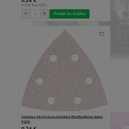
0,24 €
0,19 €
bez DPH
Pridať do košíka
Smirdex 510 brúsna žehlička 95x95x95mm 6dier
P220