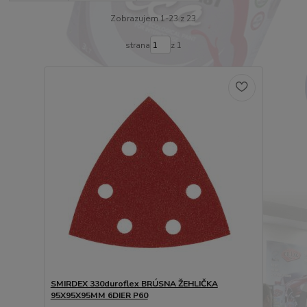
Zobrazujem 1-23 z 23
strana
z 1
SMIRDEX 330duroflex BRÚSNA ŽEHLIČKA
95X95X95MM 6DIER P60