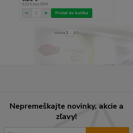
0,22 €
bez DPH
Pridať do košíka
strana
z 1
Nepremeškajte novinky, akcie a
zľavy!