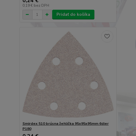
0,24 €
0,19 €
bez DPH
Pridať do košíka
Smirdex 510 brúsna žehlička 95x95x95mm 6dier
P180