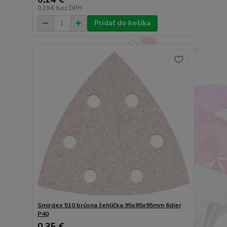
0,19 €
bez DPH
Pridať do košíka
Smirdex 510 brúsna žehlička 95x95x95mm 6dier
P40
0,35 €