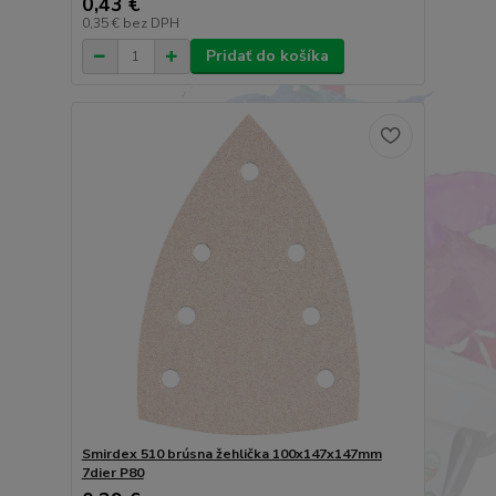
0,43 €
0,35 €
bez DPH
Pridať do košíka
Smirdex 510 brúsna žehlička 100x147x147mm
7dier P80