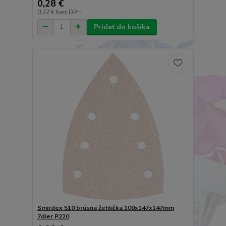
0,28 €
0,22 €
bez DPH
Pridať do košíka
Smirdex 510 brúsna žehlička 100x147x147mm
7dier P220