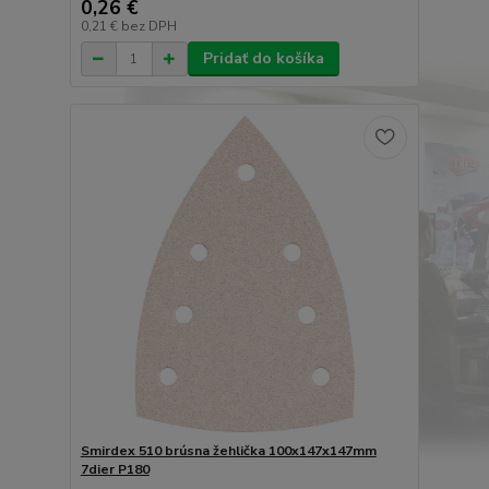
0,26 €
0,21 €
bez DPH
Pridať do košíka
Smirdex 510 brúsna žehlička 100x147x147mm
7dier P180