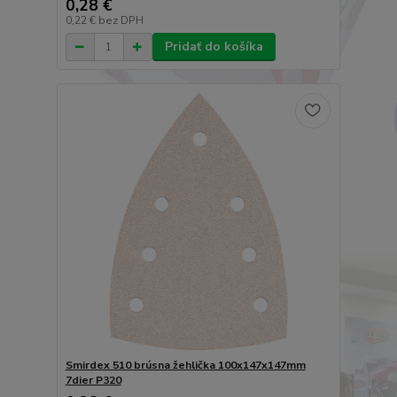
0,28 €
0,22 €
bez DPH
Pridať do košíka
Smirdex 510 brúsna žehlička 100x147x147mm
7dier P320