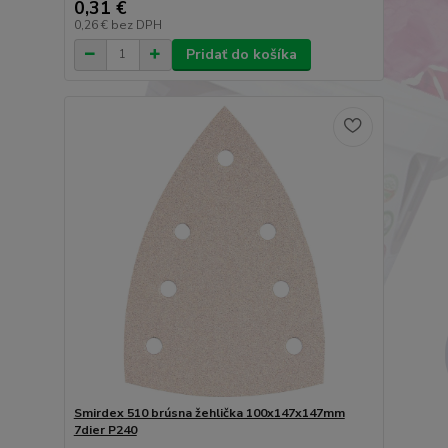
0,31 €
0,26 €
bez DPH
Pridať do košíka
Smirdex 510 brúsna žehlička 100x147x147mm
7dier P240