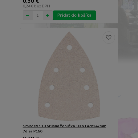
0,30 €
0,24 €
bez DPH
Pridať do košíka
Smirdex 510 brúsna žehlička 100x147x147mm
7dier P150