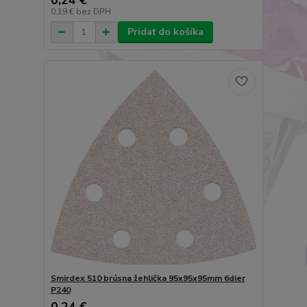
0,24 €
0,19 €
bez DPH
Pridať do košíka
Smirdex 510 brúsna žehlička 95x95x95mm 6dier
P240
0,24 €