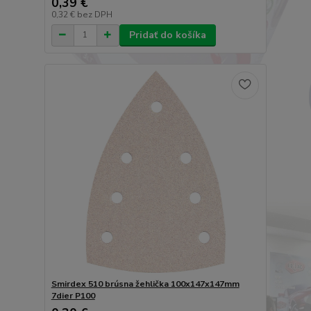
0,39 €
0,32 €
bez DPH
Pridať do košíka
Smirdex 510 brúsna žehlička 100x147x147mm
7dier P100