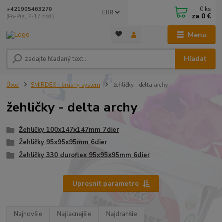
0
ks
+421905463270
EUR
za
0 €
(Po-Pia, 7-17 hod.)
Menu
Hľadať
Úvod
SMIRDEX - brúsny systém
žehličky - delta archy
žehličky - delta archy
Žehličky 100x147x147mm 7dier
Žehličky 95x95x95mm 6dier
Žehličky 330 duroflex 95x95x95mm 6dier
Upresniť parametre
Najnovšie
Najlacnejšie
Najdrahšie