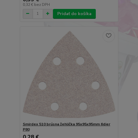
0,32 €
bez DPH
Pridať do košíka
Smirdex 510 brúsna žehlička 95x95x95mm 6dier
P80
0,28 €