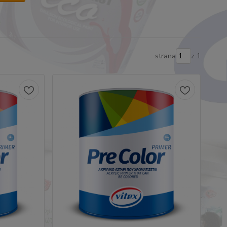
strana
z 1