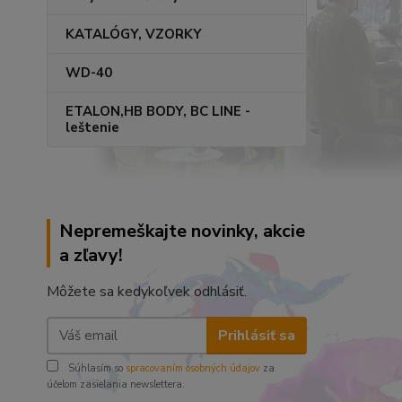
KATALÓGY, VZORKY
WD-40
ETALON,HB BODY, BC LINE -
leštenie
Nepremeškajte novinky, akcie
a zľavy!
Môžete sa kedykoľvek odhlásiť.
Prihlásiť sa
Súhlasím so
spracovaním osobných údajov
za
účelom zasielania newslettera.