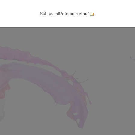
Súhlas môžete odmietnuť
tu
.