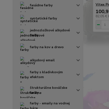
Vitex P
fasádne farby
100,9
82,05 €
syntetické farby
jednozložkové alkydové
farby
farby na kov a drevo
alkydový email
farby s kladivkovým
efektom
štrukturálne kováčske
farby
farby - emaily na vodnej
báze