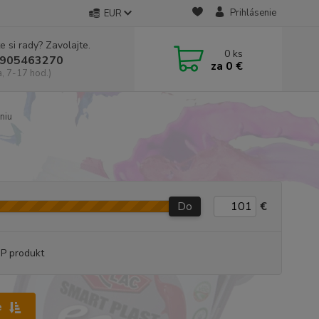
Prihlásenie
EUR
e si rady? Zavolajte.
0
ks
905463270
za
0 €
a, 7-17 hod.)
niu
Do
€
P produkt
e