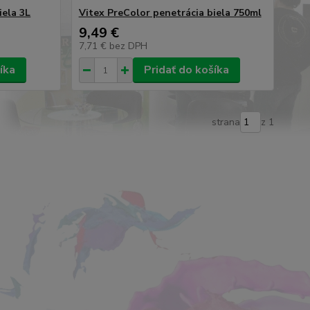
iela 3L
Vitex PreColor penetrácia biela 750ml
9,49 €
7,71 €
bez DPH
íka
Pridať do košíka
strana
z 1