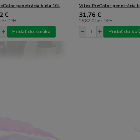
reColor penetrácia biela 10L
Vitex PreColor penetrácia b
2 €
31,76 €
bez DPH
25,82 €
bez DPH
Pridať do košíka
Pridať do koš