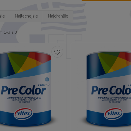
šie
Najlacnejšie
Najdrahšie
m 1-3 z 3