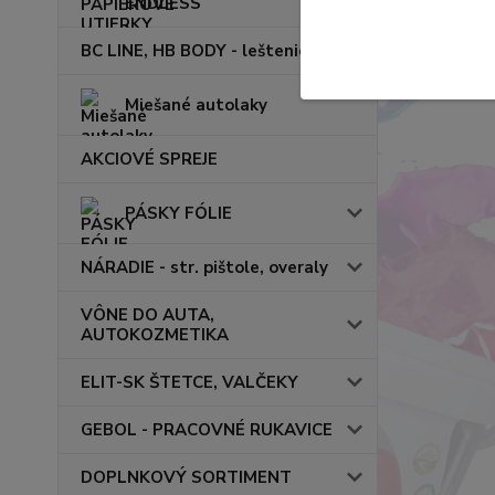
ENDLESS
BC LINE, HB BODY - leštenie
Miešané autolaky
AKCIOVÉ SPREJE
PÁSKY FÓLIE
NÁRADIE - str. pištole, overaly
VÔNE DO AUTA,
AUTOKOZMETIKA
ELIT-SK ŠTETCE, VALČEKY
GEBOL - PRACOVNÉ RUKAVICE
DOPLNKOVÝ SORTIMENT