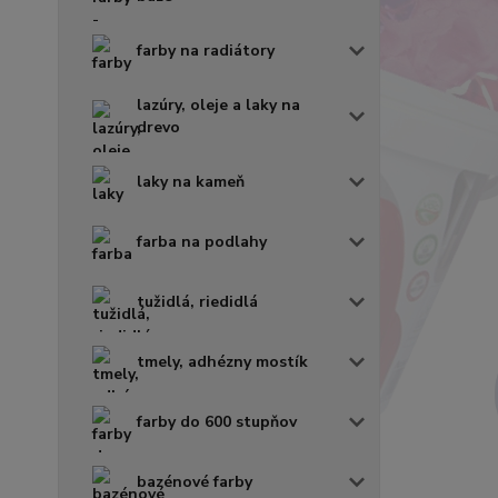
farby na radiátory
lazúry, oleje a laky na
drevo
laky na kameň
farba na podlahy
tužidlá, riedidlá
tmely, adhézny mostík
farby do 600 stupňov
bazénové farby