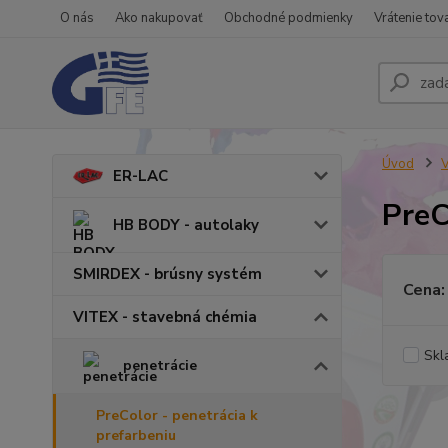
O nás
Ako nakupovať
Obchodné podmienky
Vrátenie tov
Úvod
V
ER-LAC
PreC
HB BODY - autolaky
SMIRDEX - brúsny systém
Cena:
VITEX - stavebná chémia
Skl
penetrácie
PreColor - penetrácia k
prefarbeniu