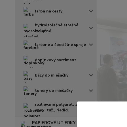
farba na cesty
hydroizolačné strešné
farby
farebné a špeciálne spreje
doplnkový sortiment
bázy do miešačky
tonery do miešačky
rozlievané polyuret. a
epox. tuž., riedid.
PAPIEROVÉ UTIERKY