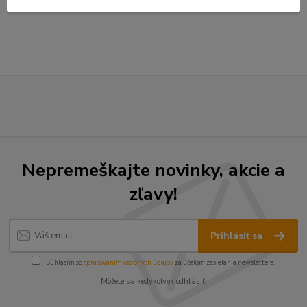
strana
z 1
Nepremeškajte novinky, akcie a
zľavy!
Prihlásiť sa
Súhlasím so
spracovaním osobných údajov
za účelom zasielania newslettera.
Môžete sa kedykoľvek odhlásiť.