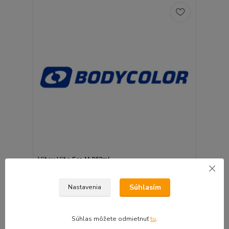
Vitex Vito Eco M 960ml
7,10 €
5,78 €
bez DPH
Súhlasím
Nastavenia
Pridať do košíka
Súhlas môžete odmietnuť
tu
.