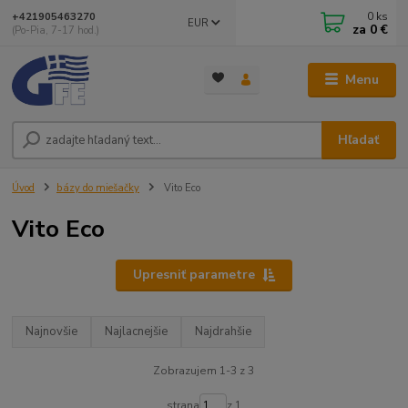
0
ks
+421905463270
EUR
za
0 €
(Po-Pia, 7-17 hod.)
Menu
Hľadať
Úvod
bázy do miešačky
Vito Eco
Vito Eco
Upresniť parametre
Najnovšie
Najlacnejšie
Najdrahšie
Zobrazujem 1-3 z 3
strana
z 1