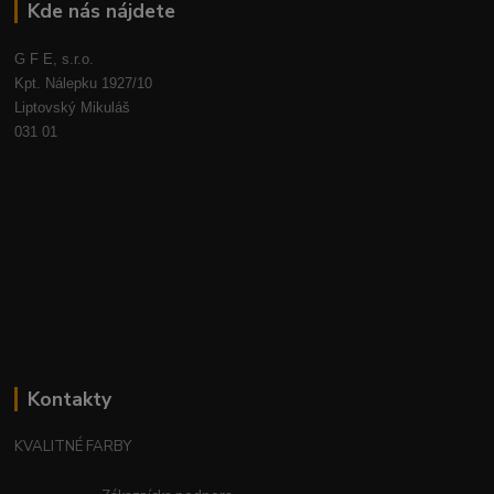
Kde nás nájdete
G F E, s.r.o.
Kpt. Nálepku 1927/10
Liptovský Mikuláš
031 01
Kontakty
KVALITNÉ FARBY