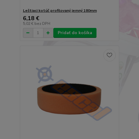
Leštiaci kotúč profilovaný jemný 180mm
6,18 €
5,02 €
bez DPH
Pridať do košíka