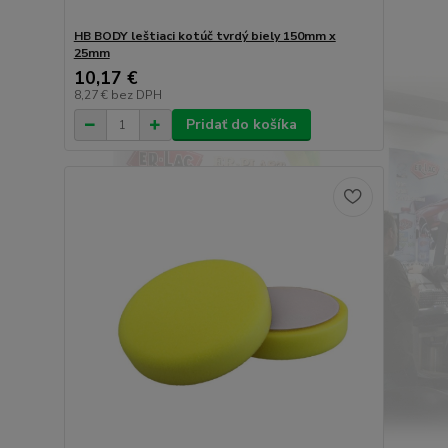
HB BODY leštiaci kotúč tvrdý biely 150mm x
25mm
10,17 €
8,27 €
bez DPH
Pridať do košíka