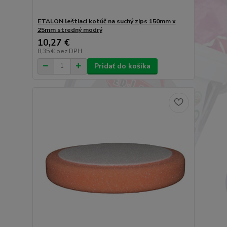
ETALON leštiaci kotúč na suchý zips 150mm x
25mm stredný modrý
10,27 €
8,35 €
bez DPH
Pridať do košíka