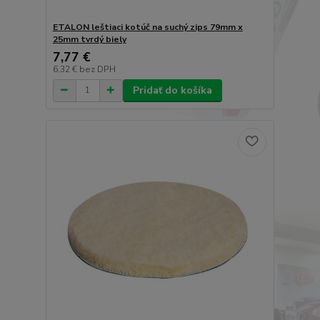
ETALON leštiaci kotúč na suchý zips 79mm x
25mm tvrdý biely
7,77 €
6,32 €
bez DPH
Pridať do košíka