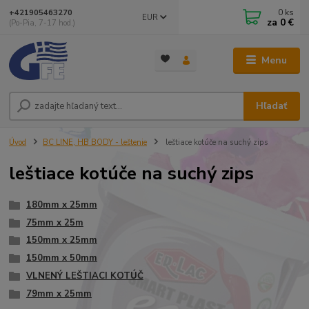
0
ks
+421905463270
EUR
za
0 €
(Po-Pia, 7-17 hod.)
Menu
Hľadať
Úvod
BC LINE, HB BODY - leštenie
leštiace kotúče na suchý zips
leštiace kotúče na suchý zips
180mm x 25mm
75mm x 25m
150mm x 25mm
150mm x 50mm
VLNENÝ LEŠTIACI KOTÚČ
79mm x 25mm