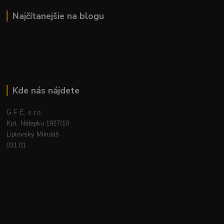
Najčítanejšie na blogu
Kde nás nájdete
G F E, s.r.o.
Kpt. Nálepku 1927/10
Liptovský Mikuláš
031 01