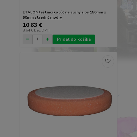
ETALON leštiaci kotúč na suchý zips 150mm x
50mm stredný modrý
10,63 €
8,64 €
bez DPH
Pridať do košíka