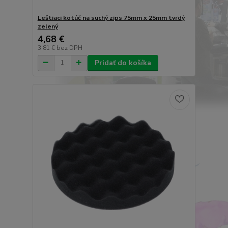
Leštiaci kotúč na suchý zips 75mm x 25mm tvrdý
zelený
4,68 €
3,81 €
bez DPH
Pridať do košíka