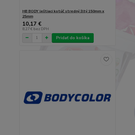
HB BODY leštiaci kotúč stredný žltý 150mm x
25mm
10,17 €
8,27 €
bez DPH
Pridať do košíka