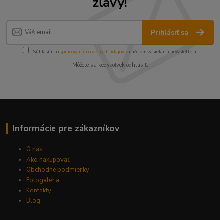
zľavy!
Prihlásiť sa
Súhlasím so
spracovaním osobných údajov
za účelom zasielania newslettera.
Môžete sa kedykoľvek odhlásiť.
Informácie pre zákazníkov
O nás
Ako nakupovať
Obchodné podmienky
Fotogaléria
Kontakty
Blog