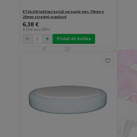
ETALON leštiaci kotúč na suchý zips 79mm x
25mm stredný oranžový
6,38 €
5,19 €
bez DPH
Pridať do košíka