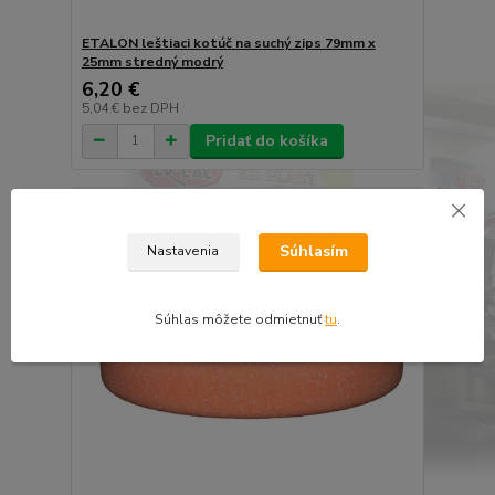
ETALON leštiaci kotúč na suchý zips 79mm x
25mm stredný modrý
6,20 €
5,04 €
bez DPH
Pridať do košíka
Súhlasím
Nastavenia
Súhlas môžete odmietnuť
tu
.