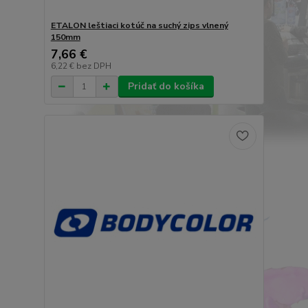
ETALON leštiaci kotúč na suchý zips vlnený
150mm
7,66 €
6,22 €
bez DPH
Pridať do košíka