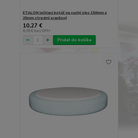
ETALON leštiaci kotúč na suchý zips 150mm x
25mm stredný oranžový
10,27 €
8,35 €
bez DPH
Pridať do košíka