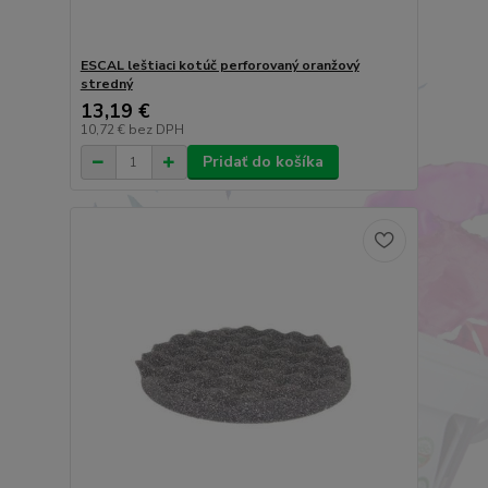
ESCAL leštiaci kotúč perforovaný oranžový
stredný
13,19 €
10,72 €
bez DPH
Pridať do košíka