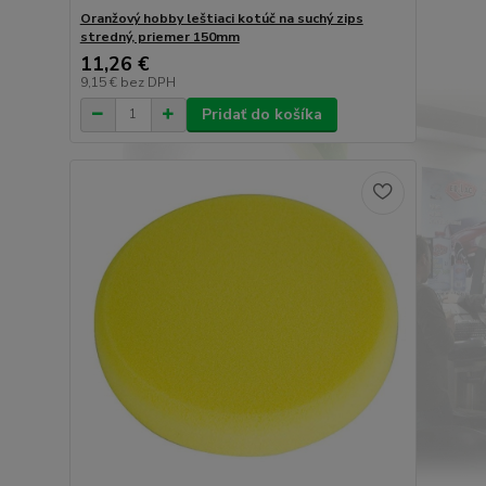
Oranžový hobby leštiaci kotúč na suchý zips
stredný, priemer 150mm
11,26 €
9,15 €
bez DPH
Pridať do košíka