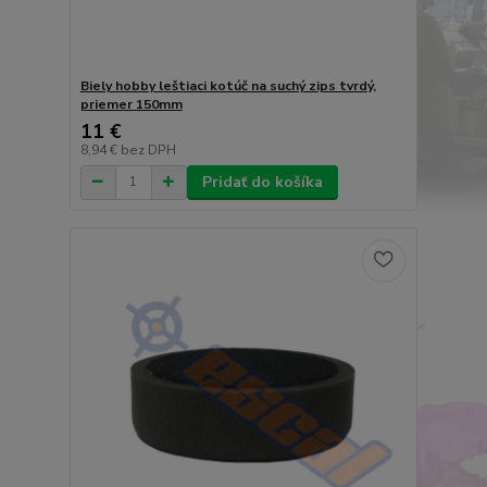
Biely hobby leštiaci kotúč na suchý zips tvrdý,
priemer 150mm
11 €
8,94 €
bez DPH
Pridať do košíka