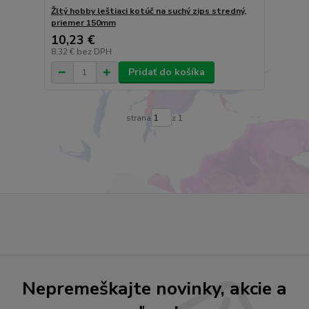
Žltý hobby leštiaci kotúč na suchý zips stredný,
priemer 150mm
10,23 €
8,32 €
bez DPH
Pridať do košíka
strana
z 1
Nepremeškajte novinky, akcie a