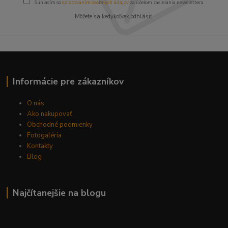
Súhlasím so
spracovaním osobných údajov
za účelom zasielania newslettera.
Môžete sa kedykoľvek odhlásiť.
Informácie pre zákazníkov
O nás
Ako nakupovať
Obchodné podmienky
Fotogaléria
Kontakty
Blog
Najčítanejšie na blogu