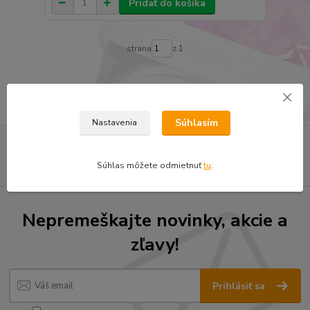
Pridať do košíka
strana
z 1
Súhlasím
Nastavenia
Súhlas môžete odmietnuť
tu
.
Nepremeškajte novinky, akcie a
zľavy!
Prihlásiť sa