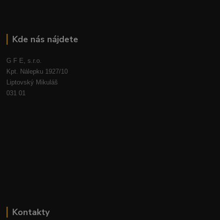
Kde nás nájdete
G F E, s.r.o.
Kpt. Nálepku 1927/10
Liptovský Mikuláš
031 01
Kontakty