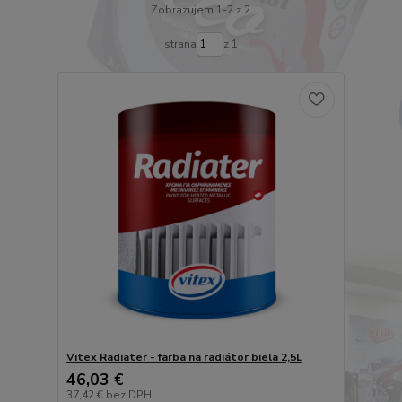
Zobrazujem 1-2 z 2
strana
z 1
Vitex Radiater - farba na radiátor biela 2,5L
46,03 €
37,42 €
bez DPH