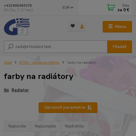
0
ks
+421905463270
EUR
za
0 €
(Po-Pia, 7-17 hod.)
Menu
Hľadať
Úvod
VITEX - stavebná chémia
farby na radiátory
farby na radiátory
Radiater
Upresniť parametre
Najnovšie
Najlacnejšie
Najdrahšie