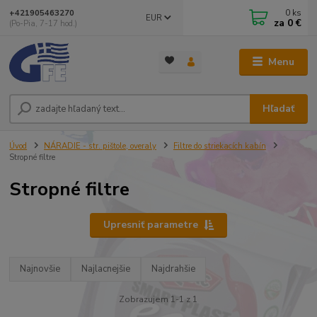
0
ks
+421905463270
EUR
za
0 €
(Po-Pia, 7-17 hod.)
Menu
Hľadať
Úvod
NÁRADIE - str. pištole, overaly
Filtre do striekacích kabín
Stropné filtre
Stropné filtre
Upresniť parametre
Najnovšie
Najlacnejšie
Najdrahšie
Zobrazujem 1-1 z 1