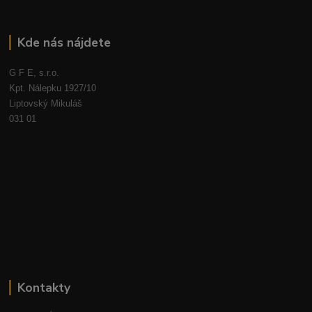
Kde nás nájdete
G F E, s.r.o.
Kpt. Nálepku 1927/10
Liptovský Mikuláš
031 01
Kontakty