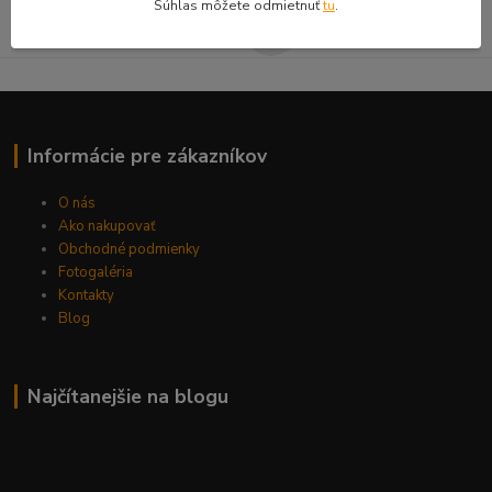
Súhlas môžete odmietnuť
tu
.
Môžete sa kedykoľvek odhlásiť.
Informácie pre zákazníkov
O nás
Ako nakupovať
Obchodné podmienky
Fotogaléria
Kontakty
Blog
Najčítanejšie na blogu