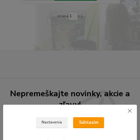
strana
z 1
Nepremeškajte novinky, akcie a
zľavy!
Súhlasím
Nastavenia
Prihlásiť sa
Súhlasím so
spracovaním osobných údajov
za účelom zasielania newslettera.