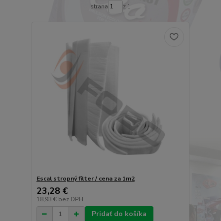
strana
z 1
Escal stropný filter / cena za 1m2
23,28 €
18,93 €
bez DPH
Pridať do košíka