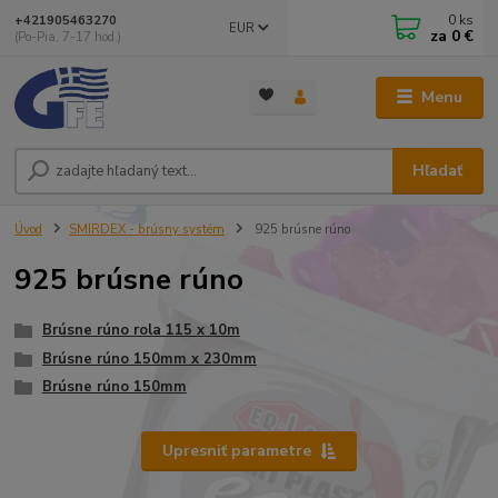
0
ks
+421905463270
EUR
za
0 €
(Po-Pia, 7-17 hod.)
Menu
Hľadať
Úvod
SMIRDEX - brúsny systém
925 brúsne rúno
925 brúsne rúno
Brúsne rúno rola 115 x 10m
Brúsne rúno 150mm x 230mm
Brúsne rúno 150mm
Upresniť parametre