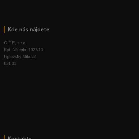
Kde nás nájdete
G F E, s.r.o.
Kpt. Nálepku 1927/10
Liptovský Mikuláš
031 01
Kontakty