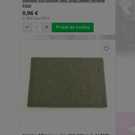
Smirdex 925 brúsne rúno 150x230mm červená
P320
0,96 €
0,78 €
bez DPH
Pridať do košíka