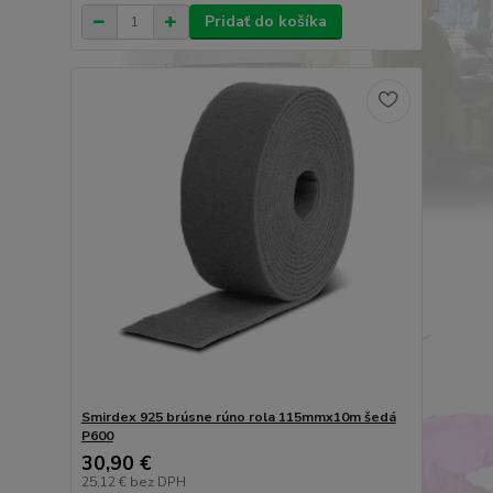
Pridať do košíka
Smirdex 925 brúsne rúno rola 115mmx10m šedá
P600
30,90 €
25,12 €
bez DPH