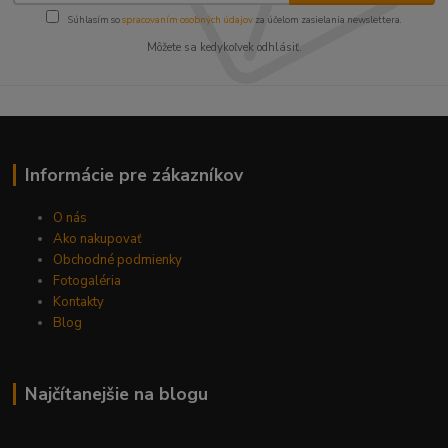
Súhlasím so
spracovaním osobných údajov
za účelom zasielania newslettera.
Môžete sa kedykoľvek odhlásiť.
Informácie pre zákazníkov
O nás
Ako nakupovať
Obchodné podmienky
Fotogaléria
Kontakty
Blog
Najčítanejšie na blogu