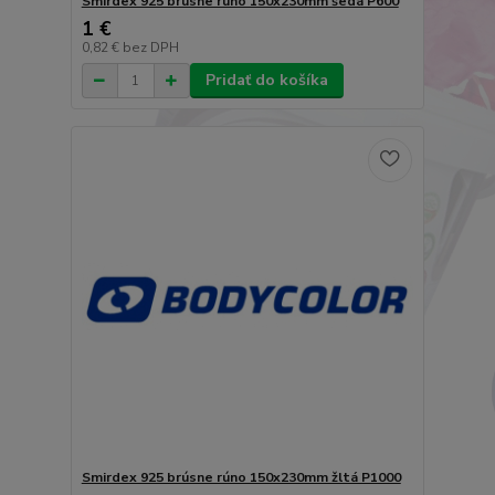
Smirdex 925 brúsne rúno 150x230mm šedá P600
1 €
0,82 €
bez DPH
Pridať do košíka
Smirdex 925 brúsne rúno 150x230mm žltá P1000