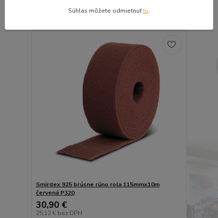
Pridať do košíka
Súhlas môžete odmietnuť
tu
.
Smirdex 925 brúsne rúno rola 115mmx10m
červená P320
30,90 €
25,12 €
bez DPH