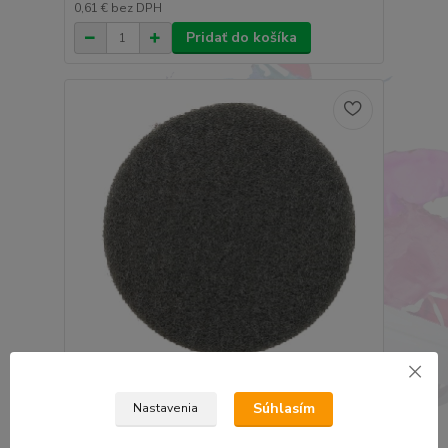
0,61 €
bez DPH
Pridať do košíka
Smirdex 925 brúsne rúno disk P600
Súhlasím
Nastavenia
0,75 €
0,61 €
bez DPH