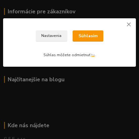
Informácie pre zákazníkov
O nás
Ako nakupovať
Súhlasím
Nastavenia
Obchodné podmienky
Fotogaléria
Kontakty
Súhlas môžete odmietnuť
tu
.
Blog
Najčítanejšie na blogu
Kde nás nájdete