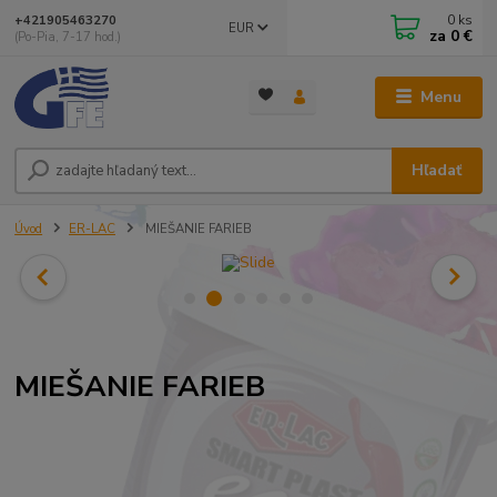
0
ks
+421905463270
EUR
za
0 €
(Po-Pia, 7-17 hod.)
Menu
Hľadať
Úvod
ER-LAC
MIEŠANIE FARIEB
MIEŠANIE FARIEB