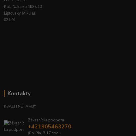
G F E, s.r.o.
Kpt. Nálepku 1927/10
Liptovský Mikuláš
031 01
Kontakty
KVALITNÉ FARBY
Zákaznícka podpora
+421905463270
(Po-Pia, 7-17 hod.)