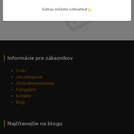
Súhlas môžete odmietnuť
tu
.
Súhlasím so
spracovaním osobných údajov
za účelom zasielania newslettera.
Môžete sa kedykoľvek odhlásiť.
Informácie pre zákazníkov
O nás
Ako nakupovať
Obchodné podmienky
Fotogaléria
Kontakty
Blog
Najčítanejšie na blogu