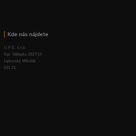
Kde nás nájdete
G F E, s.r.o.
Kpt. Nálepku 1927/10
Liptovský Mikuláš
031 01