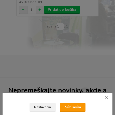
45,10 €
bez DPH
Pridať do košíka
strana
z 1
Nepremeškajte novinky, akcie a
zľavy!
Súhlasím
Nastavenia
Prihlásiť sa