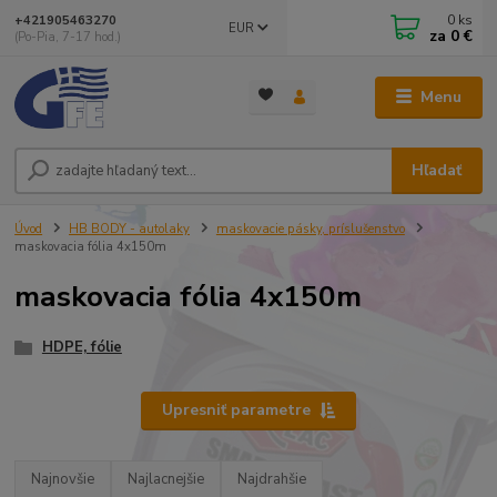
0
ks
+421905463270
EUR
za
0 €
(Po-Pia, 7-17 hod.)
Menu
Hľadať
Úvod
HB BODY - autolaky
maskovacie pásky, príslušenstvo
maskovacia fólia 4x150m
maskovacia fólia 4x150m
HDPE, fólie
Upresniť parametre
Najnovšie
Najlacnejšie
Najdrahšie