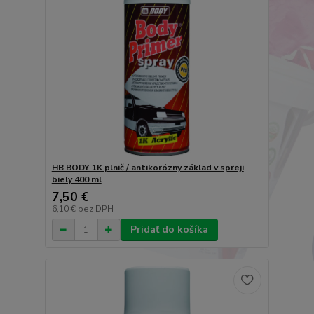
HB BODY 1K plnič / antikorózny základ v spreji
biely 400 ml
7,50 €
6,10 €
bez DPH
Pridať do košíka