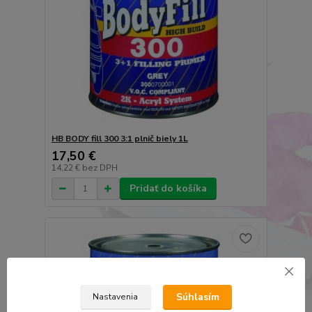
HB BODY fill 300 3:1 plnič biely 1L
17,50 €
14,22 €
bez DPH
Pridať do košíka
Súhlasím
Nastavenia