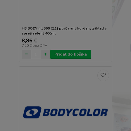
HB BODY fill 360 (2:1) plnič / antikorózny základ v
spreji zelený 400ml
8,86 €
7,20 €
bez DPH
Pridať do košíka