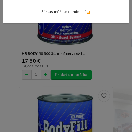
Súhlas môžete odmietnuť
tu
.
HB BODY fill 300 3:1 plnič červený 1L
17,50 €
14,22 €
bez DPH
Pridať do košíka