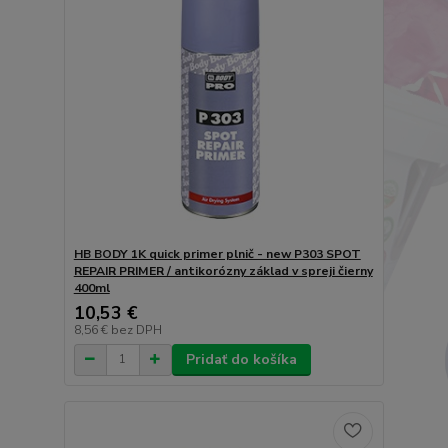
HB BODY 1K quick primer plnič - new P303 SPOT
REPAIR PRIMER / antikorózny základ v spreji čierny
400ml
10,53 €
8,56 €
bez DPH
Pridať do košíka