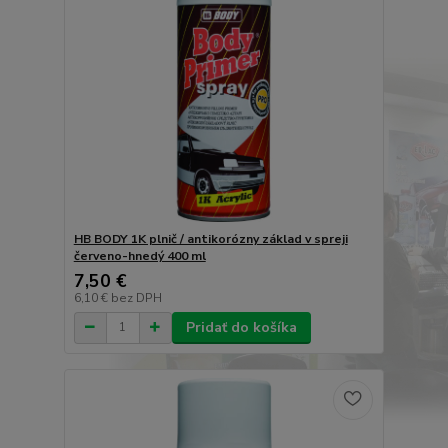
HB BODY 1K plnič / antikorózny základ v spreji
červeno-hnedý 400 ml
7,50 €
6,10 €
bez DPH
Pridať do košíka