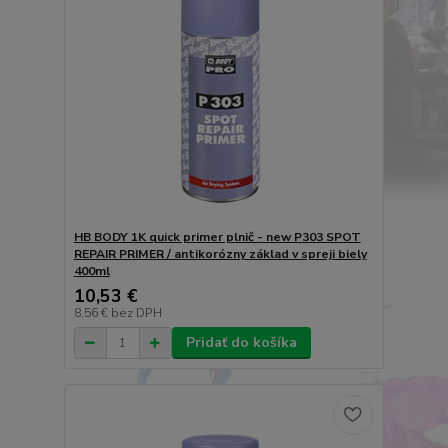
HB BODY 1K quick primer plnič - new P303 SPOT
REPAIR PRIMER / antikorózny základ v spreji biely
400ml
10,53 €
8,56 €
bez DPH
Pridať do košíka