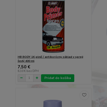
HB BODY 1K plnič / antikorózny základ v spreji
šedý 400 ml
7,50 €
6,10 €
bez DPH
Pridať do košíka