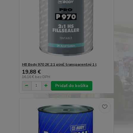
HB Body 970 2K 2:1 plnič transparentný 1 l
19,88 €
16,16 €
bez DPH
Pridať do košíka