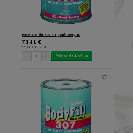
HB BODY fill 307 4:1 plnič biely 4L
73,41 €
59,68 €
bez DPH
Pridať do košíka