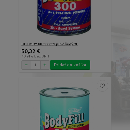
HB BODY fill 300 3:1 plnič šedý 3L
50,32 €
40,91 €
bez DPH
Pridať do košíka