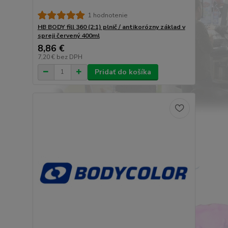
1 hodnotenie
HB BODY fill 360 (2:1) plnič / antikorózny základ v
spreji červený 400ml
8,86 €
7,20 €
bez DPH
Pridať do košíka