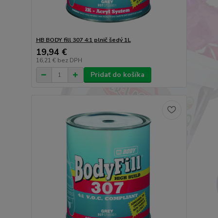
HB BODY fill 307 4:1 plnič šedý 1L
19,94 €
16,21 €
bez DPH
Pridať do košíka