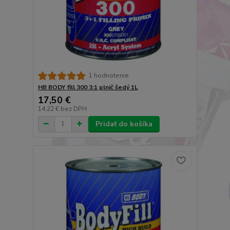
1 hodnotenie
HB BODY fill 300 3:1 plnič šedý 1L
17,50 €
14,22 €
bez DPH
Pridať do košíka