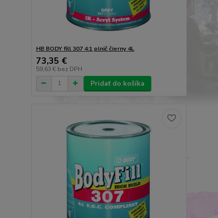
HB BODY fill 307 4:1 plnič čierny 4L
73,35 €
59,63 €
bez DPH
Pridať do košíka