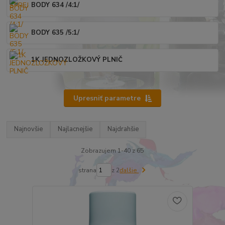
BODY 634 /4:1/
BODY 635 /5:1/
1K JEDNOZLOŽKOVÝ PLNIČ
Upresniť parametre
Najnovšie
Najlacnejšie
Najdrahšie
Zobrazujem 1-40 z 65
strana
z 2
ďalšie