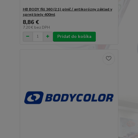
HB BODY fill 360 (2:1) plnič / antikorózny základ v
spreji biely 400ml
8,86 €
7,20 €
bez DPH
Pridať do košíka