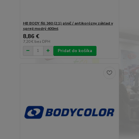
HB BODY fill 360 (2:1) plnič / antikorózny základ v
spreji modrý 400ml
8,86 €
7,20 €
bez DPH
Pridať do košíka