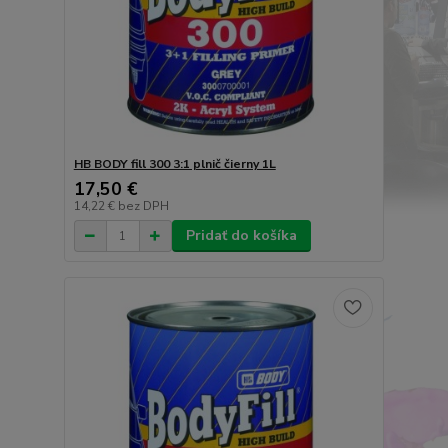
HB BODY fill 300 3:1 plnič čierny 1L
17,50 €
14,22 €
bez DPH
Pridať do košíka