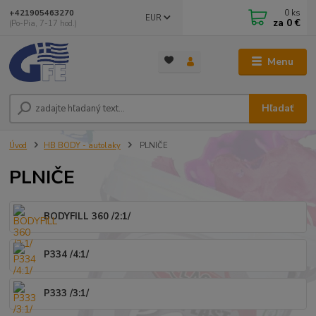
0
ks
+421905463270
EUR
za
0 €
(Po-Pia, 7-17 hod.)
Menu
Hľadať
Úvod
HB BODY - autolaky
PLNIČE
PLNIČE
BODYFILL 360 /2:1/
P334 /4:1/
P333 /3:1/