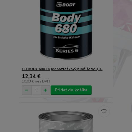
HB BODY 680 1K jednozložkový plnič šedý 0,8L
12,34 €
10,03 €
bez DPH
Pridať do košíka