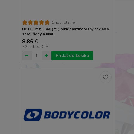
1 hodnotenie
HB BODY fill 360 (2:1) plnič / antikorózny základ v
spreji šedý 400ml
8,86 €
7,20 €
bez DPH
Pridať do košíka