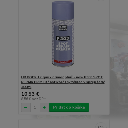
HB BODY 1K quick primer plnič - new P303 SPOT
REPAIR PRIMER / antikorózny základ v spreji šedý
400ml
10,53 €
8,56 €
bez DPH
Pridať do košíka