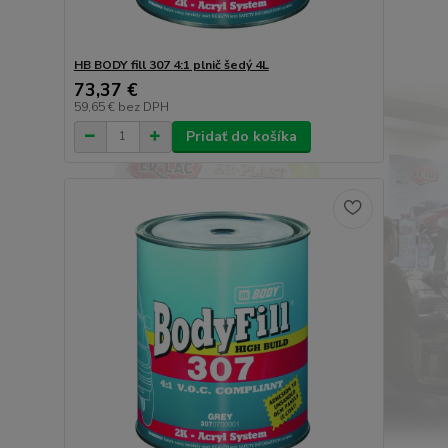
HB BODY fill 307 4:1 plnič šedý 4L
73,37 €
59,65 €
bez DPH
Pridať do košíka