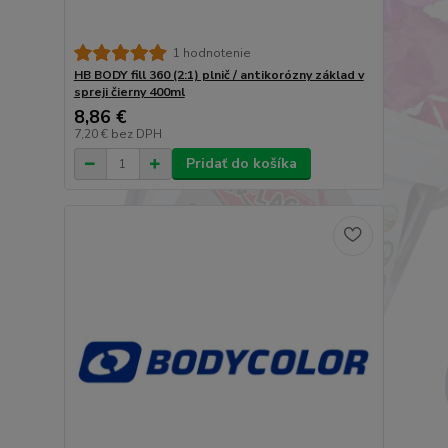
1 hodnotenie
HB BODY fill 360 (2:1) plnič / antikorózny základ v
spreji čierny 400ml
8,86 €
7,20 €
bez DPH
Pridať do košíka