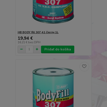
HB BODY fill 307 4:1 čierny 1L
19,94 €
16,21 €
bez DPH
Pridať do košíka