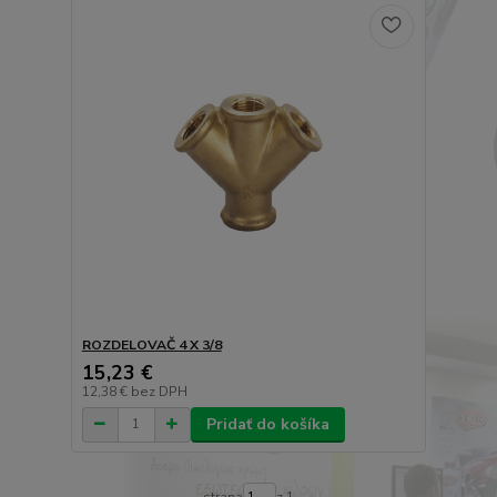
ROZDELOVAČ 4 X 3/8
15,23 €
12,38 €
bez DPH
Pridať do košíka
strana
z 1