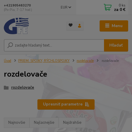
0
ks
+421905463270
EUR
za
0 €
(Po-Pia, 7-17 hod.)
Menu
Hľadať
Úvod
PRIEM. SPOJKY, RÝCHLOSPOJKY
rozdelovače
rozdelovače
rozdelovače
rozdelovače
Upresniť parametre
Najnovšie
Najlacnejšie
Najdrahšie