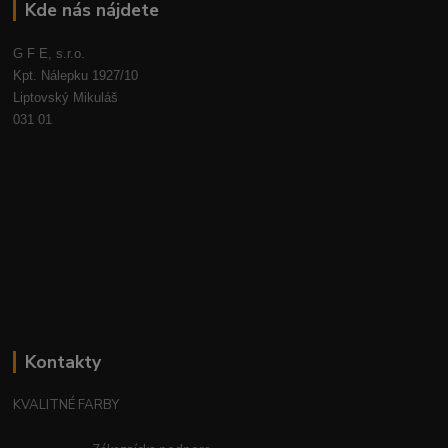
Kde nás nájdete
G F E, s.r.o.
Kpt. Nálepku 1927/10
Liptovský Mikuláš
031 01
Kontakty
KVALITNÉ FARBY