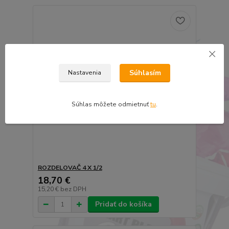
Súhlasím
Nastavenia
Súhlas môžete odmietnuť
tu
.
ROZDELOVAČ 4 X 1/2
18,70 €
15,20 €
bez DPH
Pridať do košíka