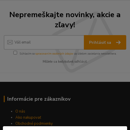
Nepremeškajte novinky, akcie a
zľavy!
Prihlásiť sa
Súhlasím so
spracovaním osobných údajov
za účelom zasielania newslettera.
Môžete sa kedykoľvek odhlásiť.
Informácie pre zákazníkov
O nás
Ako nakupovať
Obchodné podmienky
Fotogaléria