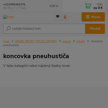
0
ks
+421905463270
EUR
za
0 €
(Po-Pia, 7-17 hod.)
Menu
Hľadať
Úvod
PRIEM. SPOJKY, RÝCHLOSPOJKY
ostané
ostané
koncovka
pneuhustiča
koncovka pneuhustiča
V tejto kategórii nebol nájdený žiadny tovar.