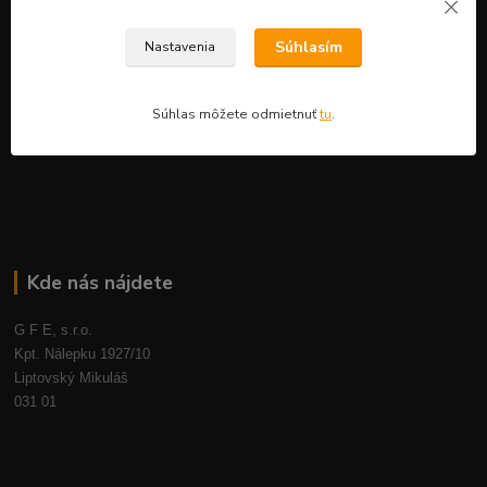
Kontakty
Blog
Súhlasím
Nastavenia
Súhlas môžete odmietnuť
tu
.
Najčítanejšie na blogu
Kde nás nájdete
G F E, s.r.o.
Kpt. Nálepku 1927/10
Liptovský Mikuláš
031 01