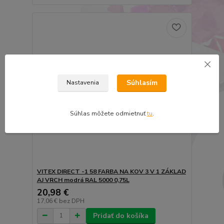
Súhlasím
Nastavenia
Súhlas môžete odmietnuť
tu
.
VITEX DIRECT -1 58 FARBA NA KOV 3 V 1 ZÁKLAD
AJ VRCH modrá RAL 5000 0,75L
20,98 €
17,06 €
bez DPH
Pridať do košíka