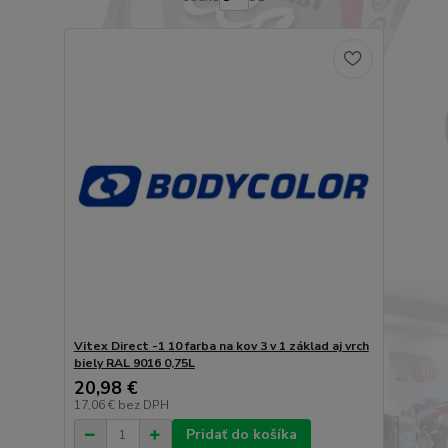
Vitex Direct -1 10 farba na kov 3 v 1 základ aj vrch
biely RAL 9016 0,75L
20,98 €
17,06 €
bez DPH
Pridať do košíka