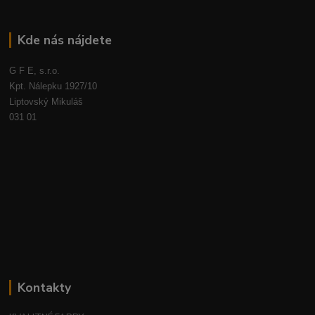
Kde nás nájdete
G F E, s.r.o.
Kpt. Nálepku 1927/10
Liptovský Mikuláš
031 01
Kontakty