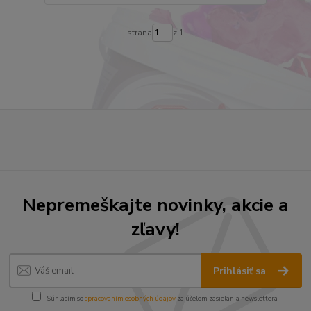
strana
z 1
Nepremeškajte novinky, akcie a
zľavy!
Prihlásiť sa
Súhlasím so
spracovaním osobných údajov
za účelom zasielania newslettera.