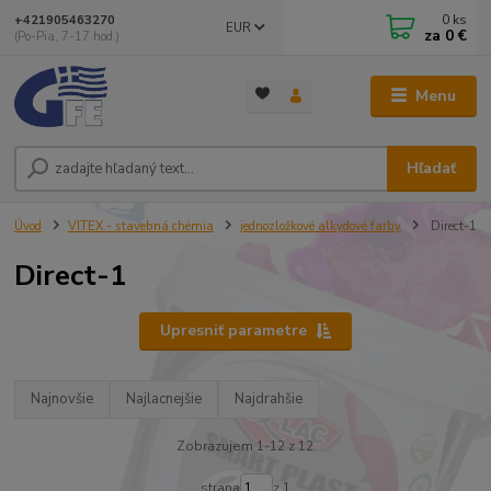
0
ks
+421905463270
EUR
za
0 €
(Po-Pia, 7-17 hod.)
Menu
Hľadať
Úvod
VITEX - stavebná chémia
jednozložkové alkydové farby
Direct-1
Direct-1
Upresniť parametre
Najnovšie
Najlacnejšie
Najdrahšie
Zobrazujem 1-12 z 12
strana
z 1