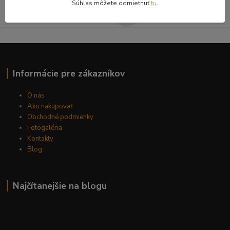
Súhlas môžete odmietnuť
tu
.
Môžete sa kedykoľvek odhlásiť.
Informácie pre zákazníkov
O nás
Ako nakupovať
Obchodné podmienky
Fotogaléria
Kontakty
Blog
Najčítanejšie na blogu