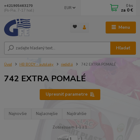
0
ks
+421905463270
EUR
za
0 €
(Po-Pia, 7-17 hod.)
Menu
Hľadať
Úvod
HB BODY - autolaky
riedidlá
742 EXTRA POMALÉ
742 EXTRA POMALÉ
Upresniť parametre
Najnovšie
Najlacnejšie
Najdrahšie
Zobrazujem 1-1 z 1
strana
z 1