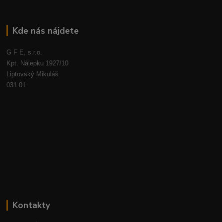
Kde nás nájdete
G F E, s.r.o.
Kpt. Nálepku 1927/10
Liptovský Mikuláš
031 01
Kontakty