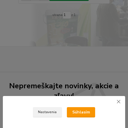
strana
z 1
Nepremeškajte novinky, akcie a
zľavy!
Súhlasím
Nastavenia
Prihlásiť sa
Súhlasím so
spracovaním osobných údajov
za účelom zasielania newslettera.