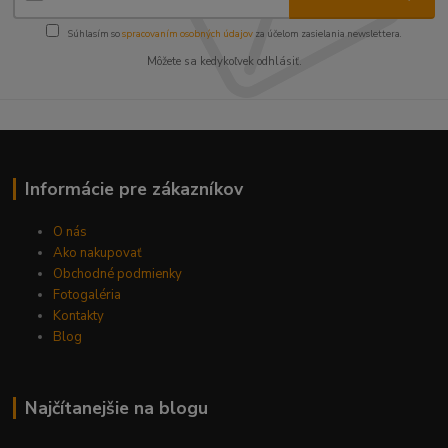
Súhlasím so
spracovaním osobných údajov
za účelom zasielania newslettera.
Môžete sa kedykoľvek odhlásiť.
Informácie pre zákazníkov
O nás
Ako nakupovať
Obchodné podmienky
Fotogaléria
Kontakty
Blog
Najčítanejšie na blogu