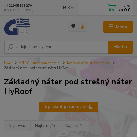
0
ks
+421905463270
EUR
za
0 €
(Po-Pia, 7-17 hod.)
Menu
Hľadať
Úvod
VITEX - stavebná chémia
hydroizolačné strešné farby
Základný náter pod strešný náter HyRoof
Základný náter pod strešný náter
HyRoof
Upresniť parametre
Najnovšie
Najlacnejšie
Najdrahšie