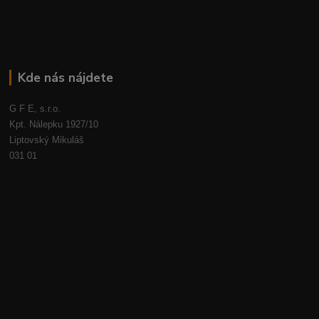
Kde nás nájdete
G F E, s.r.o.
Kpt. Nálepku 1927/10
Liptovský Mikuláš
031 01