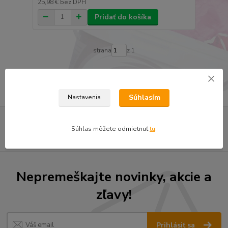
25,98 €
bez DPH
Pridať do košíka
strana
z 1
Súhlasím
Nastavenia
Súhlas môžete odmietnuť
tu
.
Nepremeškajte novinky, akcie a
zľavy!
Prihlásiť sa