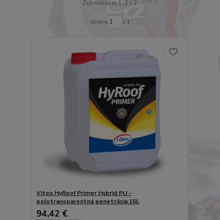
Zobrazujem 1-2 z 2
strana
z 1
Vitex HyRoof Primer Hybrid PU -
polotransparentná penetrácia 15L
94,42 €