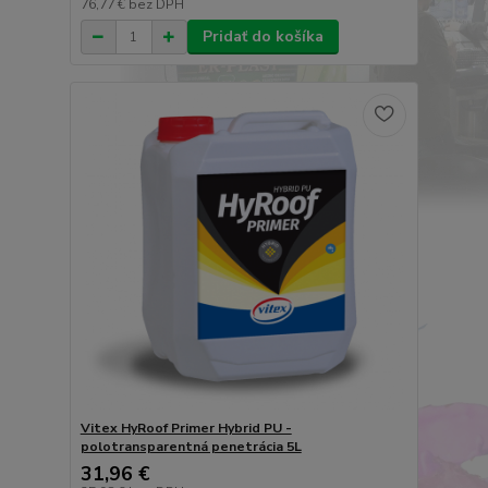
76,77 €
bez DPH
Pridať do košíka
Vitex HyRoof Primer Hybrid PU -
polotransparentná penetrácia 5L
31,96 €