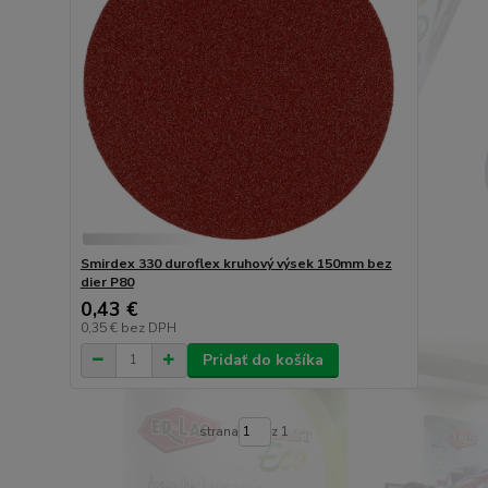
Smirdex 330 duroflex kruhový výsek 150mm bez
dier P80
0,43 €
0,35 €
bez DPH
Pridať do košíka
strana
z 1