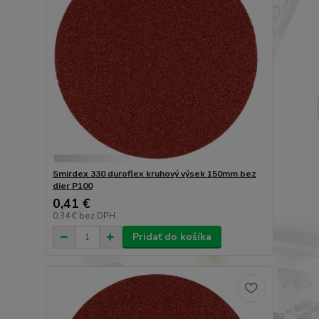
Smirdex 330 duroflex kruhový výsek 150mm bez
dier P100
0,41 €
0,34 €
bez DPH
Pridať do košíka