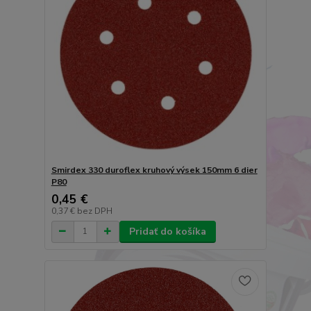
Smirdex 330 duroflex kruhový výsek 150mm 6 dier
P80
0,45 €
0,37 €
bez DPH
Pridať do košíka