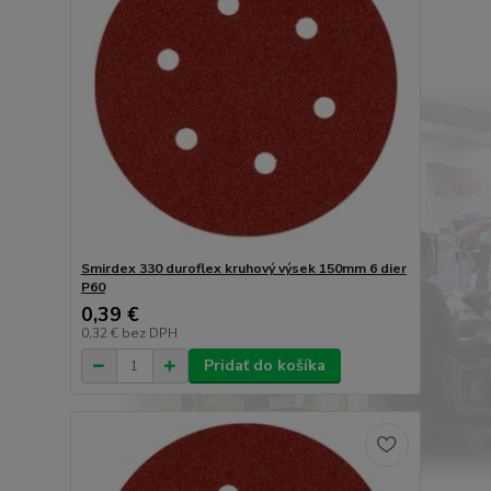
Smirdex 330 duroflex kruhový výsek 150mm 6 dier
P60
0,39 €
0,32 €
bez DPH
Pridať do košíka