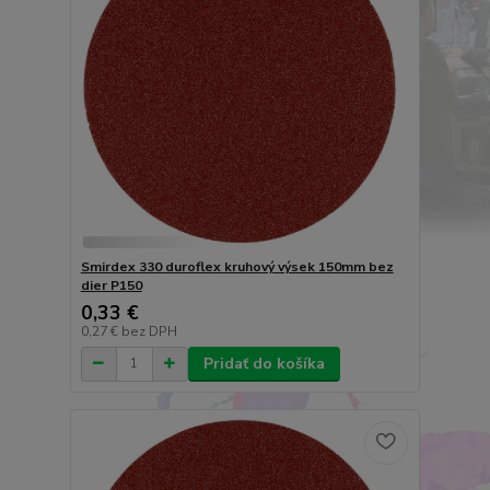
Smirdex 330 duroflex kruhový výsek 150mm bez
dier P150
0,33 €
0,27 €
bez DPH
Pridať do košíka