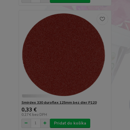
Smirdex 330 duroflex 125mm bez dier P120
0,33 €
0,27 €
bez DPH
Pridať do košíka