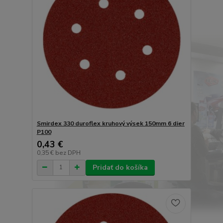
Smirdex 330 duroflex kruhový výsek 150mm 6 dier
P100
0,43 €
0,35 €
bez DPH
Pridať do košíka