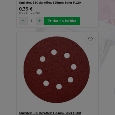
Smirdex 330 duroflex 125mm 8dier P120
0,35 €
0,29 €
bez DPH
Pridať do košíka
Smirdex 330 duroflex 125mm 8dier P180