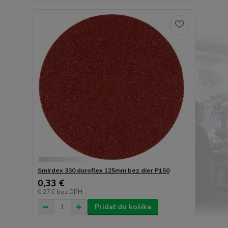
Smirdex 330 duroflex 125mm bez dier P150
0,33 €
0,27 €
bez DPH
Pridať do košíka