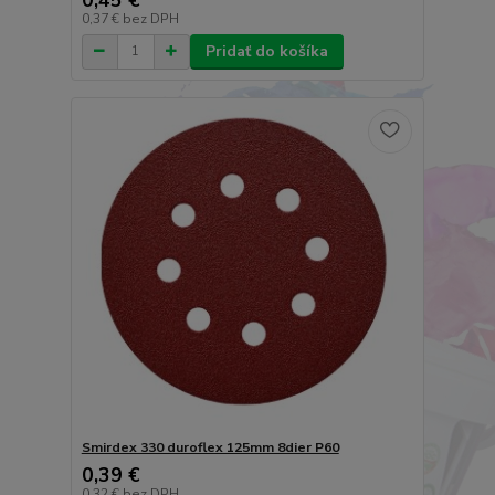
0,37 €
bez DPH
Pridať do košíka
Smirdex 330 duroflex 125mm 8dier P60
0,39 €
0,32 €
bez DPH