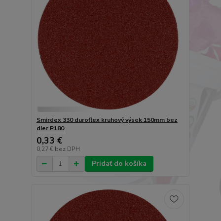
Smirdex 330 duroflex kruhový výsek 150mm bez
dier P180
0,33 €
0,27 €
bez DPH
Pridať do košíka