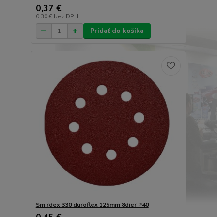
0,37 €
0,30 €
bez DPH
Pridať do košíka
Smirdex 330 duroflex 125mm 8dier P40
0,45 €