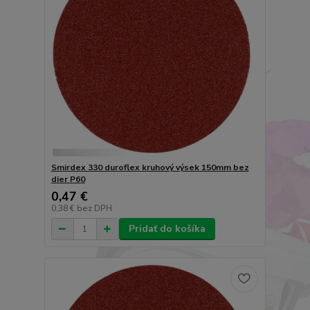
Smirdex 330 duroflex kruhový výsek 150mm bez
dier P60
0,47 €
0,38 €
bez DPH
Pridať do košíka