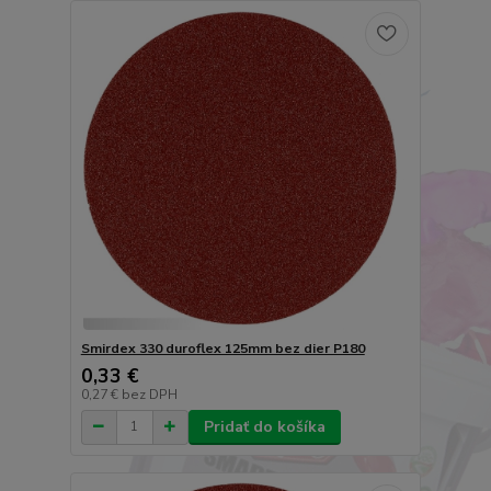
Smirdex 330 duroflex 125mm bez dier P180
0,33 €
0,27 €
bez DPH
Pridať do košíka