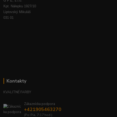
G F E, s.r.o.
Kpt. Nálepku 1927/10
Liptovský Mikuláš
031 01
Kontakty
KVALITNÉ FARBY
Zákaznícka podpora
+421905463270
(Po-Pia, 7-17 hod.)