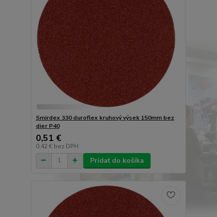
Smirdex 330 duroflex kruhový výsek 150mm bez
dier P40
0,51 €
0,42 €
bez DPH
Pridať do košíka