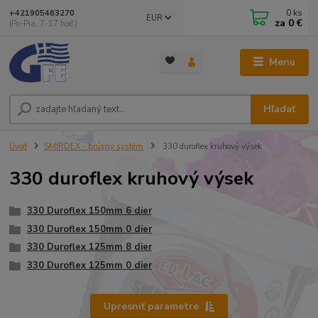
0
ks
+421905463270
EUR
za
0 €
(Po-Pia, 7-17 hod.)
Menu
Hľadať
Úvod
SMIRDEX - brúsny systém
330 duroflex kruhový výsek
330 duroflex kruhový výsek
330 Duroflex 150mm 6 dier
330 Duroflex 150mm 0 dier
330 Duroflex 125mm 8 dier
330 Duroflex 125mm 0 dier
Upresniť parametre