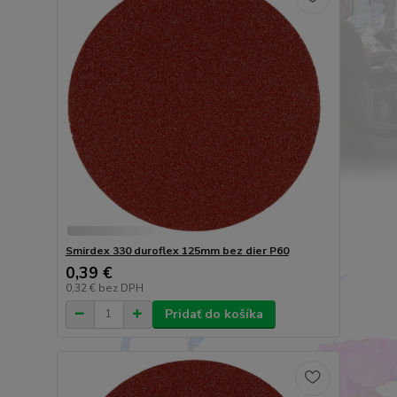
Smirdex 330 duroflex 125mm bez dier P60
0,39 €
0,32 €
bez DPH
Pridať do košíka