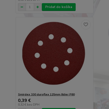
Pridať do košíka
Smirdex 330 duroflex 125mm 8dier P80
0,39 €
0,32 €
bez DPH