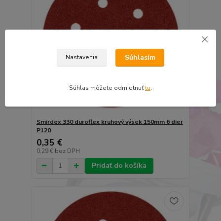
Súhlasím
Nastavenia
Súhlas môžete odmietnuť
tu
.
Smirdex 330 duroflex kruhový výsek 150mm 6 dier
P120
0,35 €
0,29 €
bez DPH
Pridať do košíka