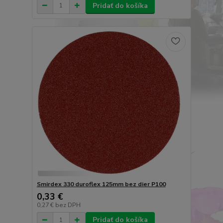
Pridať do košíka
Smirdex 330 duroflex 125mm bez dier P100
0,33 €
0,27 €
bez DPH
Pridať do košíka