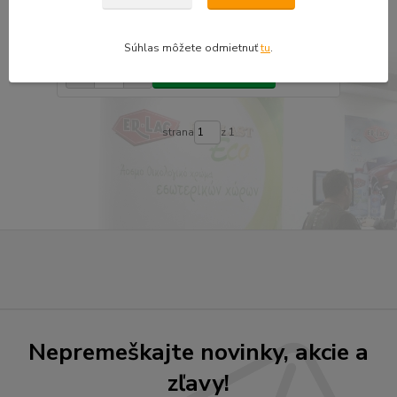
400ml
10,53 €
8,56 €
bez DPH
Súhlas môžete odmietnuť
tu
.
Pridať do košíka
strana
z 1
Nepremeškajte novinky, akcie a
zľavy!