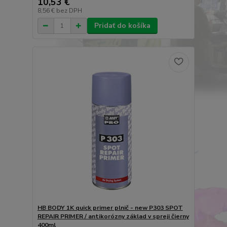
10,53 €
8,56 €
bez DPH
Pridať do košíka
HB BODY 1K quick primer plnič - new P303 SPOT
REPAIR PRIMER / antikorózny základ v spreji čierny
400ml