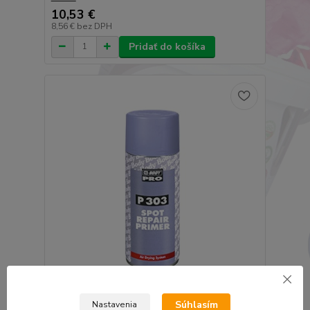
10,53 €
8,56 €
bez DPH
Pridať do košíka
HB BODY 1K quick primer plnič - new P303 SPOT
Súhlasím
Nastavenia
REPAIR PRIMER / antikorózny základ v spreji šedý