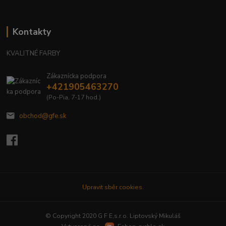
Kontakty
KVALITNÉ FARBY
Zákaznícka podpora
+421905463270
(Po-Pia, 7-17 hod.)
obchod@gfe.sk
Upravit sběr cookies.
© Copyright 2020 G F E,s.r.o. Liptovský Mikuláš