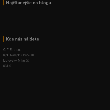
Najčítanejšie na blogu
Kde nás nájdete
G F E, s.r.o.
Kpt. Nálepku 1927/10
Liptovský Mikuláš
031 01