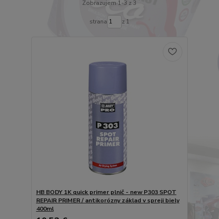
Zobrazujem 1-3 z 3
strana
z 1
HB BODY 1K quick primer plnič - new P303 SPOT
REPAIR PRIMER / antikorózny základ v spreji biely
400ml