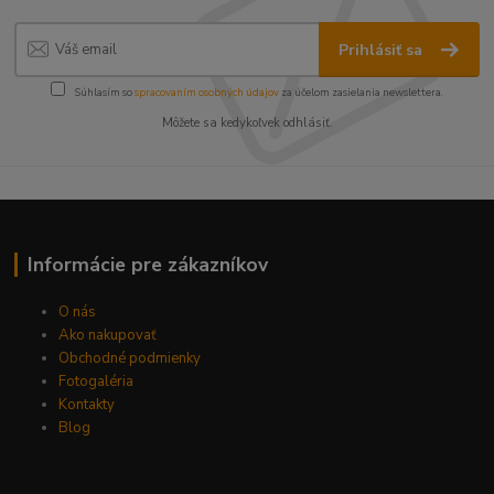
Prihlásiť sa
Súhlasím so
spracovaním osobných údajov
za účelom zasielania newslettera.
Môžete sa kedykoľvek odhlásiť.
Informácie pre zákazníkov
O nás
Ako nakupovať
Obchodné podmienky
Fotogaléria
Kontakty
Blog