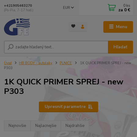
0
ks
+421905463270
EUR
za
0 €
(Po-Pia, 7-17 hod.)
Menu
Hľadať
Úvod
HB BODY - autolaky
PLNIČE
1K QUICK PRIMER SPREJ - new
P303
1K QUICK PRIMER SPREJ - new
P303
Upresniť parametre
Najnovšie
Najlacnejšie
Najdrahšie