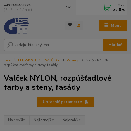
0
ks
+421905463270
EUR
za
0 €
(Po-Pia, 7-17 hod.)
Menu
Hľadať
Úvod
ELIT-SK ŠTETCE, VALČEKY
Valčeky
Valček NYLON,
rozpúšťadlové farby a steny, fasády
Valček NYLON, rozpúšťadlové
farby a steny, fasády
Upresniť parametre
Najnovšie
Najlacnejšie
Najdrahšie