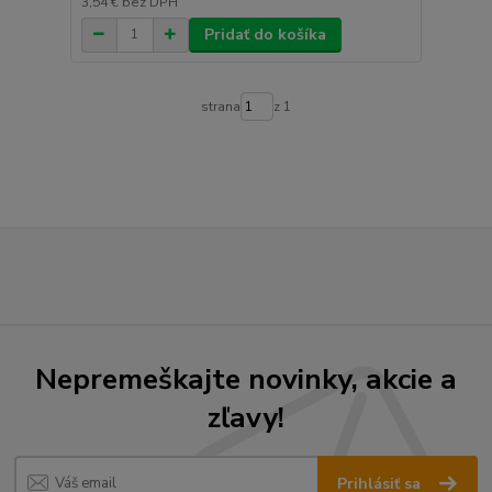
3,54 €
bez DPH
Pridať do košíka
strana
z 1
Nepremeškajte novinky, akcie a
zľavy!
Prihlásiť sa