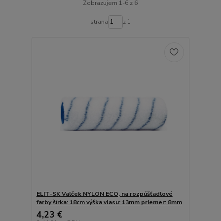
Zobrazujem 1-6 z 6
strana
z 1
ELIT-SK Valček NYLON ECO, na rozpúšťadlové
farby šírka: 18cm výška vlasu: 13mm priemer: 8mm
4,23 €