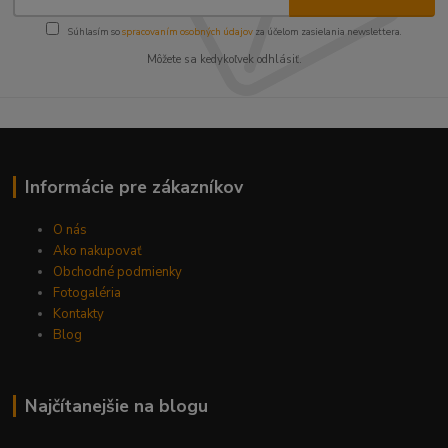
Súhlasím so
spracovaním osobných údajov
za účelom zasielania newslettera.
Môžete sa kedykoľvek odhlásiť.
Informácie pre zákazníkov
O nás
Ako nakupovať
Obchodné podmienky
Fotogaléria
Kontakty
Blog
Najčítanejšie na blogu