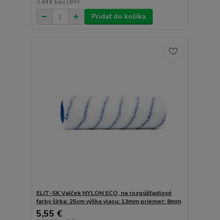
3,44 €
bez DPH
Pridať do košíka
ELIT-SK Valček NYLON ECO, na rozpúšťadlové
farby šírka: 25cm výška vlasu: 13mm priemer: 8mm
5,55 €