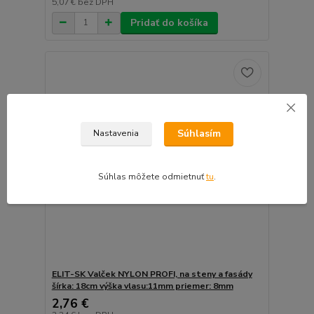
5,07 €
bez DPH
Pridať do košíka
Súhlasím
Nastavenia
Súhlas môžete odmietnuť
tu
.
ELIT-SK Valček NYLON PROFI, na steny a fasády
šírka: 18cm výška vlasu:11mm priemer: 8mm
2,76 €