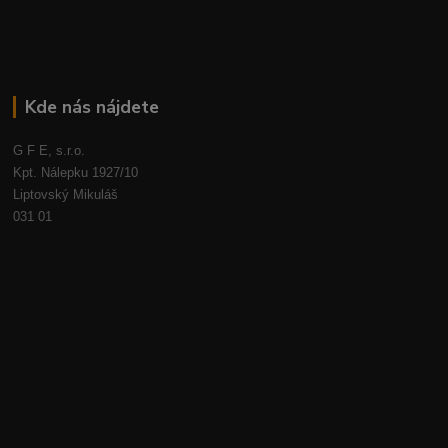
Kde nás nájdete
G F E, s.r.o.
Kpt. Nálepku 1927/10
Liptovský Mikuláš
031 01