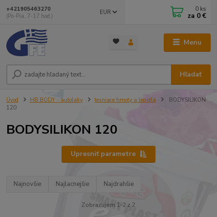
0
ks
+421905463270
EUR
za
0 €
(Po-Pia, 7-17 hod.)
Menu
Hľadať
Úvod
HB BODY - autolaky
tesniace hmoty a lepidlá
BODYSILIKON
120
BODYSILIKON 120
Upresniť parametre
Najnovšie
Najlacnejšie
Najdrahšie
Zobrazujem 1-2 z 2