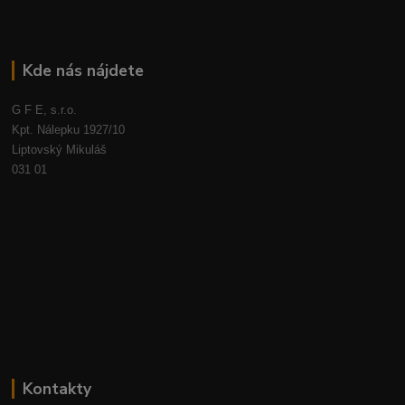
Kde nás nájdete
G F E, s.r.o.
Kpt. Nálepku 1927/10
Liptovský Mikuláš
031 01
Kontakty