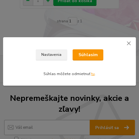
Pridať do košíka
strana
z 1
Súhlasím
Nastavenia
Súhlas môžete odmietnuť
tu
.
Nepremeškajte novinky, akcie a
zľavy!
Prihlásiť sa