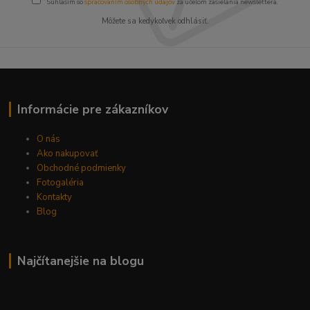
Súhlasím so
spracovaním osobných údajov
za účelom zasielania newslettera.
Môžete sa kedykoľvek odhlásiť.
Informácie pre zákazníkov
O nás
Ako nakupovať
Obchodné podmienky
Fotogaléria
Kontakty
Blog
Najčítanejšie na blogu