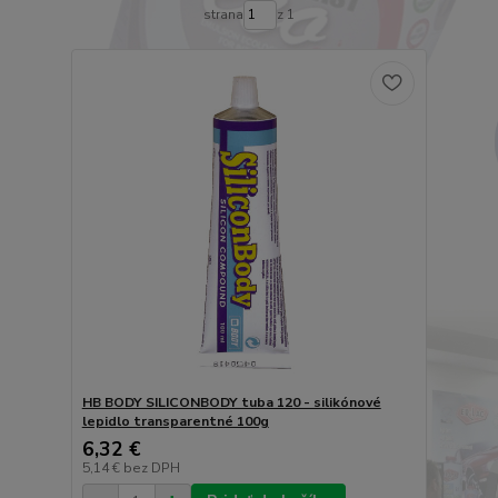
strana
z 1
HB BODY SILICONBODY tuba 120 - silikónové
lepidlo transparentné 100g
6,32 €
5,14 €
bez DPH