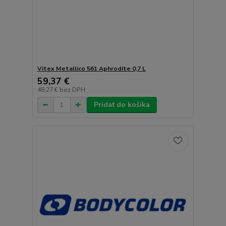
Vitex Metallico 561 Aphrodite 0,7 L
59,37 €
48,27 €
bez DPH
Pridať do košíka