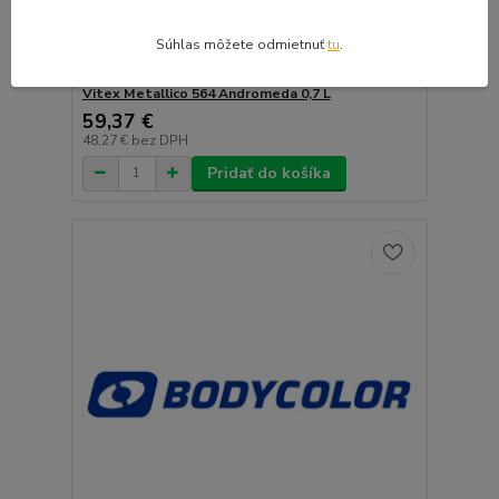
Súhlas môžete odmietnuť
tu
.
Vitex Metallico 564 Andromeda 0,7 L
59,37 €
48,27 €
bez DPH
Pridať do košíka