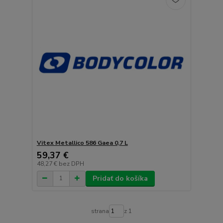
Vitex Metallico 586 Gaea 0,7 L
59,37 €
48,27 €
bez DPH
Pridať do košíka
strana
z 1