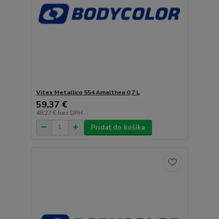
Vitex Metallico 554 Amalthea 0,7 L
59,37 €
48,27 €
bez DPH
Pridať do košíka