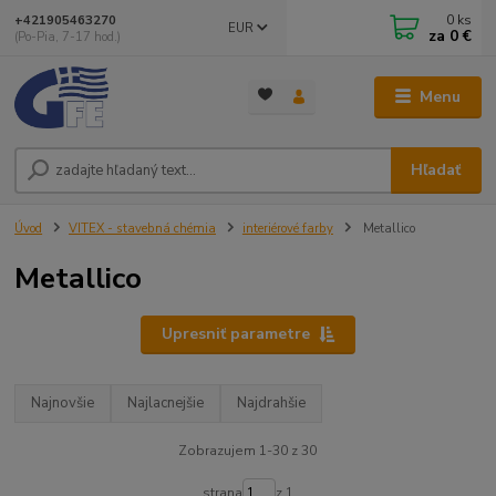
0
ks
+421905463270
EUR
za
0 €
(Po-Pia, 7-17 hod.)
Menu
Hľadať
Úvod
VITEX - stavebná chémia
interiérové farby
Metallico
Metallico
Upresniť parametre
Najnovšie
Najlacnejšie
Najdrahšie
Zobrazujem 1-30 z 30
strana
z 1