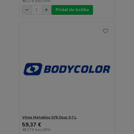
48,27 €
bez DPH
Pridať do košíka
Vitex Metallico 576 Zeus 0,7 L
59,37 €
48,27 €
bez DPH