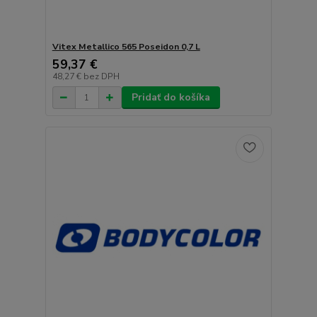
Vitex Metallico 565 Poseidon 0,7 L
59,37 €
48,27 €
bez DPH
Pridať do košíka