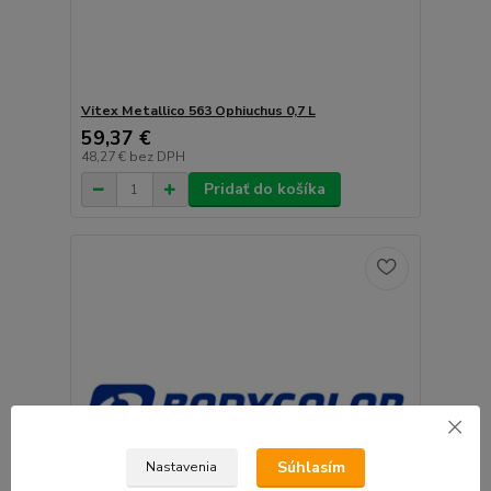
Vitex Metallico 563 Ophiuchus 0,7 L
59,37 €
48,27 €
bez DPH
Pridať do košíka
Súhlasím
Nastavenia