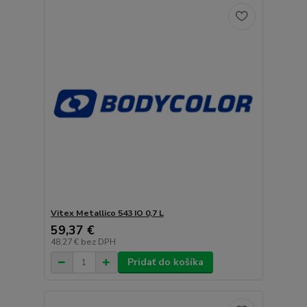
Vitex Metallico 543 IO 0,7 L
59,37 €
48,27 €
bez DPH
Pridať do košíka