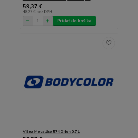
59,37 €
48,27 €
bez DPH
Pridať do košíka
Vitex Metallico 574 Orion 0,7 L