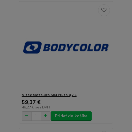
Vitex Metallico 584 Pluto 0,7 L
59,37 €
48,27 €
bez DPH
Pridať do košíka