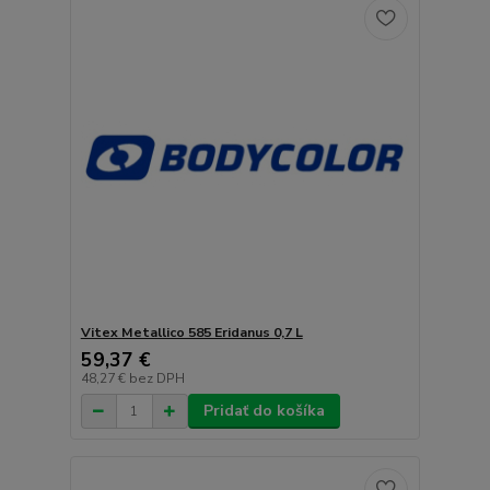
Vitex Metallico 585 Eridanus 0,7 L
59,37 €
48,27 €
bez DPH
Pridať do košíka