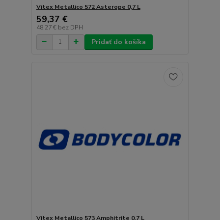
Vitex Metallico 572 Asterope 0,7 L
59,37 €
48,27 €
bez DPH
Pridať do košíka
Vitex Metallico 573 Amphitrite 0,7 L