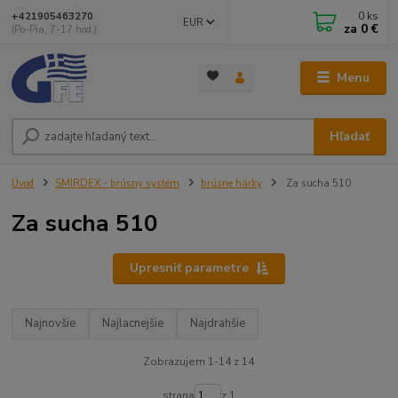
0
ks
+421905463270
EUR
za
0 €
(Po-Pia, 7-17 hod.)
Menu
Hľadať
Úvod
SMIRDEX - brúsny systém
brúsne hárky
Za sucha 510
Za sucha 510
Upresniť parametre
Najnovšie
Najlacnejšie
Najdrahšie
Zobrazujem 1-14 z 14
strana
z 1