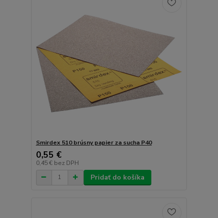
Smirdex 510 brúsny papier za sucha P40
0,55 €
0,45 €
bez DPH
Pridať do košíka