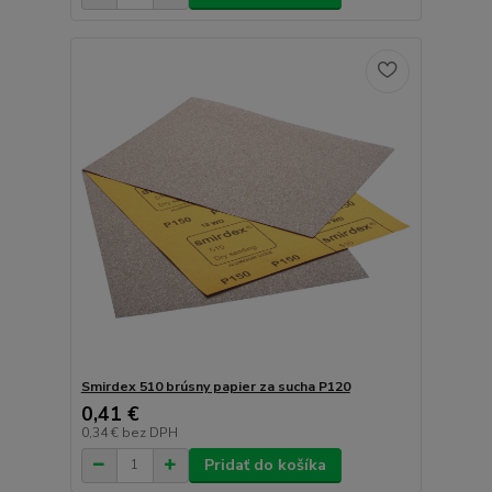
Smirdex 510 brúsny papier za sucha P120
0,41 €
0,34 €
bez DPH
Pridať do košíka