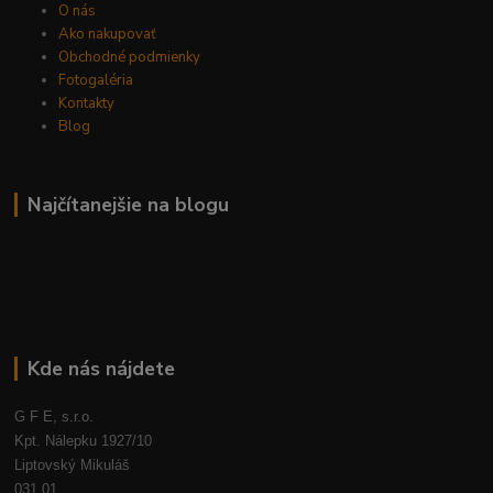
O nás
Ako nakupovať
Obchodné podmienky
Fotogaléria
Kontakty
Blog
Najčítanejšie na blogu
Kde nás nájdete
G F E, s.r.o.
Kpt. Nálepku 1927/10
Liptovský Mikuláš
031 01