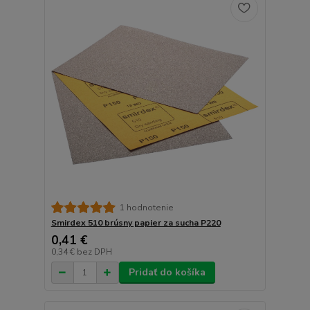
1 hodnotenie
Smirdex 510 brúsny papier za sucha P220
0,41 €
0,34 €
bez DPH
Pridať do košíka