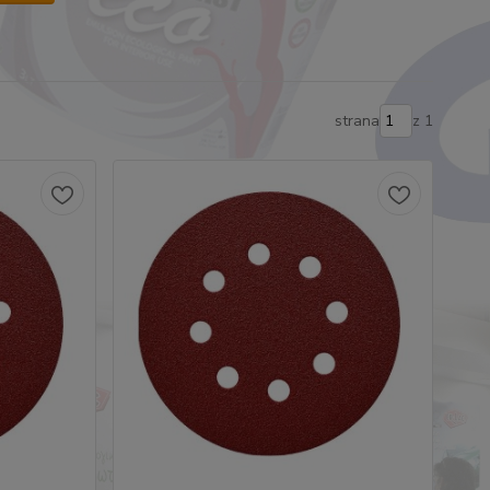
strana
z 1