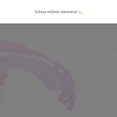
Súhlas môžete odmietnuť
tu
.