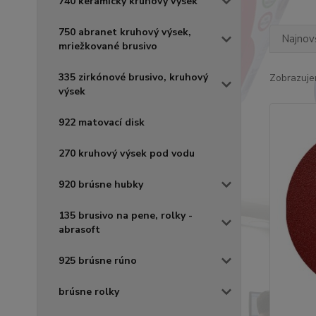
740 keramický kruhový výsek
750 abranet kruhový výsek,
Najnov
mriežkované brusivo
335 zirkónové brusivo, kruhový
Zobrazuje
výsek
922 matovací disk
270 kruhový výsek pod vodu
920 brúsne hubky
135 brusivo na pene, rolky -
abrasoft
925 brúsne rúno
brúsne rolky