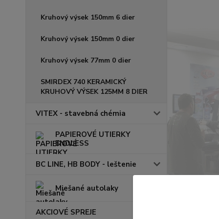
Kruhový výsek 150mm 6 dier
Kruhový výsek 150mm 0 dier
Kruhový výsek 77mm 0 dier
SMIRDEX 740 KERAMICKÝ
KRUHOVÝ VÝSEK 125MM 8 DIER
VITEX - stavebná chémia
PAPIEROVÉ UTIERKY
ENDLESS
BC LINE, HB BODY - leštenie
Miešané autolaky
AKCIOVÉ SPREJE