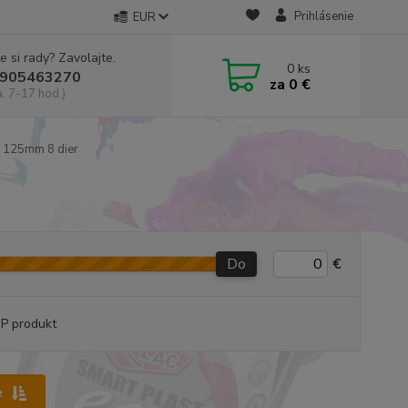
Prihlásenie
EUR
e si rady? Zavolajte.
0
ks
905463270
za
0 €
a, 7-17 hod.)
 125mm 8 dier
Do
€
P produkt
e