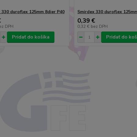
 330 duroflex 125mm 8dier P40
Smirdex 330 duroflex 125mm
€
0,39 €
ez DPH
0,32 €
bez DPH
Pridať do košíka
Pridať do koš