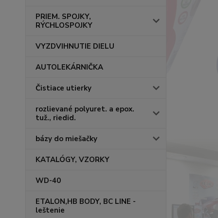
PRIEM. SPOJKY,
RÝCHLOSPOJKY
VYZDVIHNUTIE DIELU
AUTOLEKÁRNIČKA
Čistiace utierky
rozlievané polyuret. a epox.
tuž., riedid.
bázy do miešačky
KATALÓGY, VZORKY
WD-40
ETALON,HB BODY, BC LINE -
leštenie