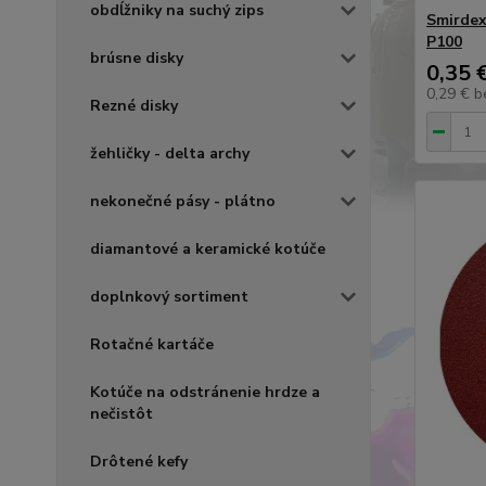
obdĺžniky na suchý zips
Smirdex
P100
brúsne disky
0,35 
0,29 €
b
Rezné disky
žehličky - delta archy
nekonečné pásy - plátno
diamantové a keramické kotúče
doplnkový sortiment
Rotačné kartáče
Kotúče na odstránenie hrdze a
nečistôt
Drôtené kefy