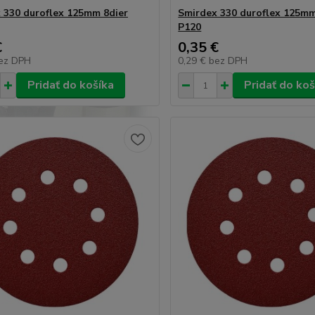
 330 duroflex 125mm 8dier
Smirdex 330 duroflex 125mm
P120
€
0,35 €
ez DPH
0,29 €
bez DPH
Pridať do košíka
Pridať do koš