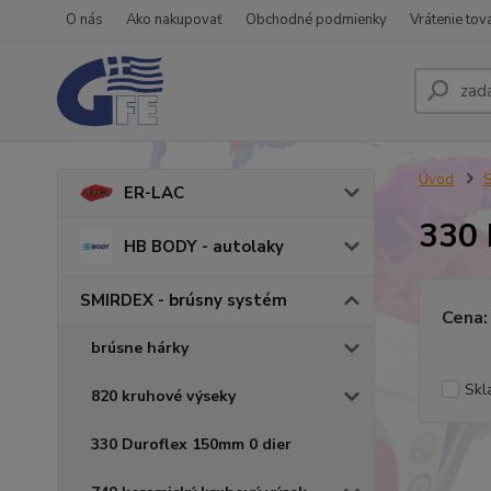
O nás
Ako nakupovať
Obchodné podmienky
Vrátenie tov
Úvod
S
ER-LAC
330 
HB BODY - autolaky
SMIRDEX - brúsny systém
Cena:
brúsne hárky
Skl
820 kruhové výseky
330 Duroflex 150mm 0 dier