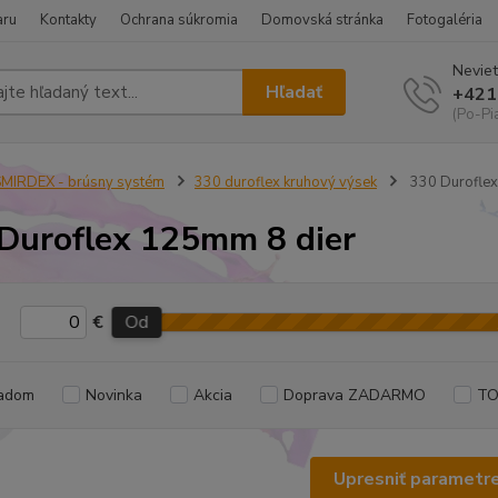
aru
Kontakty
Ochrana súkromia
Domovská stránka
Fotogaléria
Neviet
Hľadať
+421
(Po-Pi
MIRDEX - brúsny systém
330 duroflex kruhový výsek
330 Duroflex
Duroflex 125mm 8 dier
€
Od
adom
Novinka
Akcia
Doprava ZADARMO
TO
Upresniť parametr