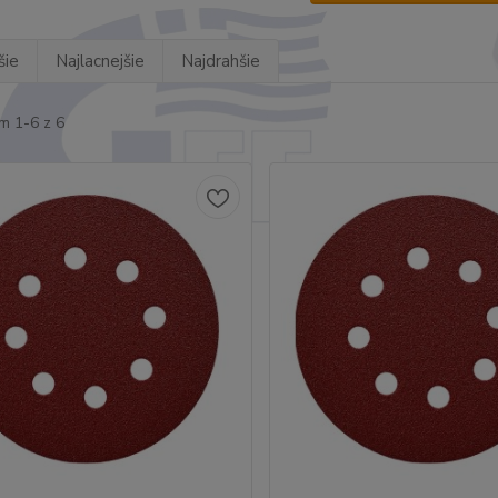
šie
Najlacnejšie
Najdrahšie
m 1-6 z 6