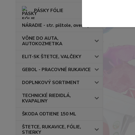
PÁSKY FÓLIE
NÁRADIE - str. pištole, overaly
VÔNE DO AUTA,
AUTOKOZMETIKA
ELIT-SK ŠTETCE, VALČEKY
GEBOL - PRACOVNÉ RUKAVICE
DOPLNKOVÝ SORTIMENT
TECHNICKÉ RIEDIDLÁ,
KVAPALINY
ŠKODA ODTIENE 150 ML
ŠTETCE, RUKAVICE, FÓLIE,
STIERKY