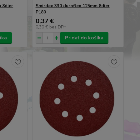
 8dier
Smirdex 330 duroflex 125mm 8dier
P180
0,37 €
0,30 €
bez DPH
íka
Pridať do košíka