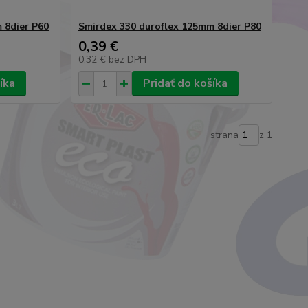
 8dier P60
Smirdex 330 duroflex 125mm 8dier P80
0,39 €
0,32 €
bez DPH
íka
Pridať do košíka
strana
z 1